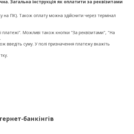
на. Загальна інструкція як оплатити за реквізитами
у на ПК). Також оплату можна здійснити через термінал
ші платежі". Можливі також кнопки "За реквізитами", "На
.
 також введіть суму. У полі призначення платежу вкажіть
тку.
тернет-банкінгів