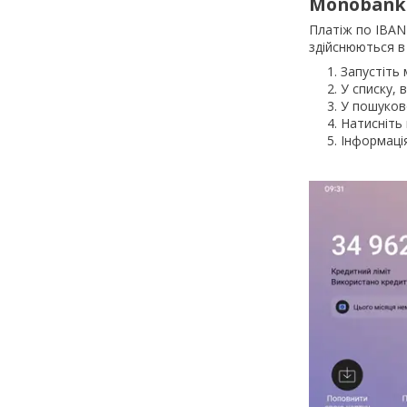
Monobank
Платіж по IBAN 
здійснюються в
Запустіть 
У списку, 
У пошуково
Натисніть
Інформаці