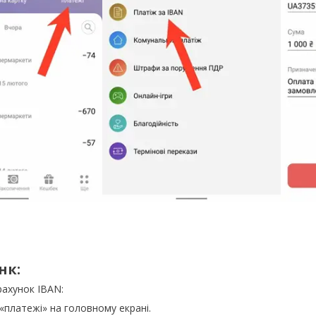
нк:
рахунок IBAN:
«платежі» на головному екрані.