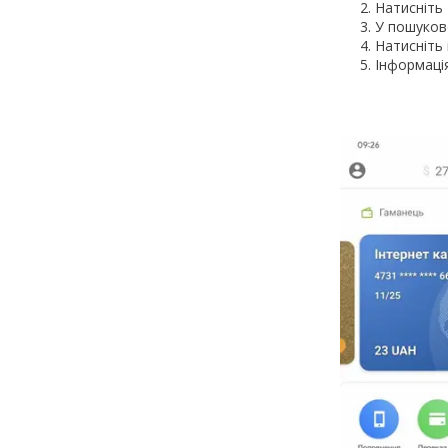
Натисніть 
У пошуково
Натисніть
Інформаці