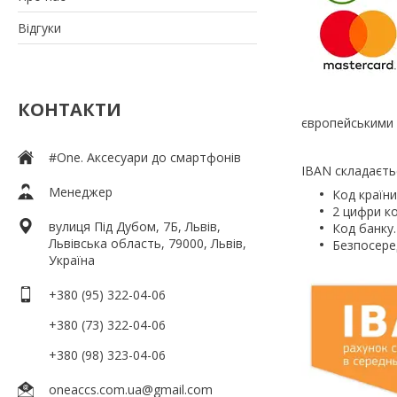
Відгуки
КОНТАКТИ
європейськими 
#One. Аксесуари до смартфонів
IBAN складаєть
Менеджер
Код країни
2 цифри к
вулиця Під Дубом, 7Б, Львів,
Код банку
Львівська область, 79000, Львів,
Безпосере
Україна
+380 (95) 322-04-06
+380 (73) 322-04-06
+380 (98) 323-04-06
oneaccs.com.ua@gmail.com