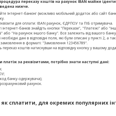
 процедура переказу коштів на рахунок
IBAN
майже ідентич
ведена нижче.
йте Інтернет-банкінг (можливо мобільний додаток або сайт банк
ку.
еквізити для оплати: IBAN рахунок, ЄДРПОУ та ПІБ отримувача.
і інтернет-банків знайдіть кнопки "Перекази", "Платежі" або "Ін
" або "На рахунок іншого банку". Все залежить від вашого банку
і необхідні дані в відповідні поля, які були описані у пункті 2, а
 замовлення в форматі: "Замовлення 123456789".
ь переказ коштів натиснувши на відповідну кнопку у вашому дода
 платіж за реквізитами, потрібно знати наступні дані:
ч;
ОУ;
код банку-одержувача);
розрахунковий рахунок.
ї як сплатити, для окремих популярних ін