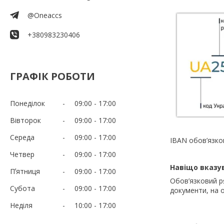
@Oneaccs
+380983230406
ГРАФІК РОБОТИ
Понеділок
09:00
17:00
Вівторок
09:00
17:00
Середа
09:00
17:00
IBAN обов’язков
Четвер
09:00
17:00
Навіщо вказу
Пʼятниця
09:00
17:00
Обов’язковий р
Субота
09:00
17:00
документи, на 
Неділя
10:00
17:00