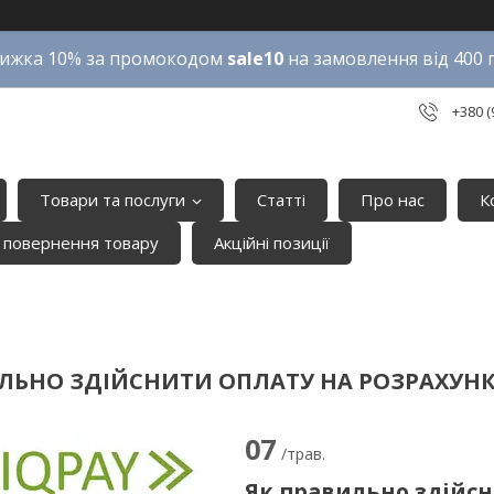
ижка 10% за промокодом
sale10
на замовлення від 400 
+380 (
Товари та послуги
Статті
Про нас
К
 повернення товару
Акційні позиції
ЛЬНО ЗДІЙСНИТИ ОПЛАТУ НА РОЗРАХУНК
07
/трав.
Як правильно здійсн