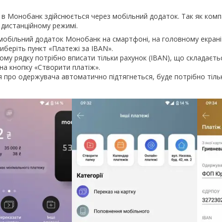
в Монобанк здійснюється через мобільний додаток. Так як компані
 дистанційному режимі.
мобільний додаток Монобанк на смартфоні, на головному екрані п
виберіть пункт «Платежі за IBAN».
му рядку потрібно вписати тільки рахунок (IBAN), що складаєтьс
 на кнопку «Створити платіж».
я про одержувача автоматично підтягнеться, буде потрібно тіль