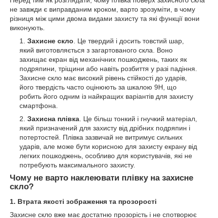
не завжди є виправданим кроком, варто зрозуміти, в чому
різниця між цими двома видами захисту та які функції вони
виконують.
Захисне скло
. Це твердий і досить товстий шар,
який виготовляється з загартованого скла. Воно
захищає екран від механічних пошкоджень, таких як
подряпини, тріщини або навіть розбиття у разі падіння.
Захисне скло має високий рівень стійкості до ударів,
його твердість часто оцінюють за шкалою 9H, що
робить його одним із найкращих варіантів для захисту
смартфона.
Захисна плівка
. Це більш тонкий і гнучкий матеріал,
який призначений для захисту від дрібних подряпин і
потертостей. Плівка зазвичай не витримує сильних
ударів, але може бути корисною для захисту екрану від
легких пошкоджень, особливо для користувачів, які не
потребують максимального захисту.
Чому не варто наклеювати плівку на захисне
скло?
1. Втрата якості зображення та прозорості
Захисне скло вже має достатню прозорість і не спотворює