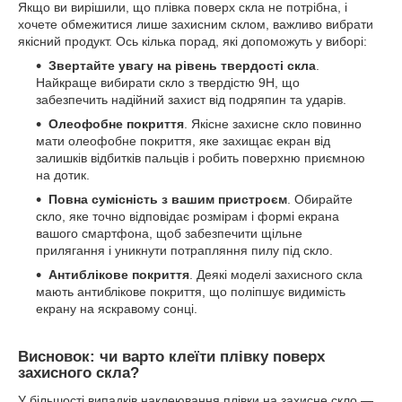
Якщо ви вирішили, що плівка поверх скла не потрібна, і
хочете обмежитися лише захисним склом, важливо вибрати
якісний продукт. Ось кілька порад, які допоможуть у виборі:
Звертайте увагу на рівень твердості скла
.
Найкраще вибирати скло з твердістю 9H, що
забезпечить надійний захист від подряпин та ударів.
Олеофобне покриття
. Якісне захисне скло повинно
мати олеофобне покриття, яке захищає екран від
залишків відбитків пальців і робить поверхню приємною
на дотик.
Повна сумісність з вашим пристроєм
. Обирайте
скло, яке точно відповідає розмірам і формі екрана
вашого смартфона, щоб забезпечити щільне
прилягання і уникнути потрапляння пилу під скло.
Антиблікове покриття
. Деякі моделі захисного скла
мають антиблікове покриття, що поліпшує видимість
екрану на яскравому сонці.
Висновок: чи варто клеїти плівку поверх
захисного скла?
У більшості випадків наклеювання плівки на захисне скло —