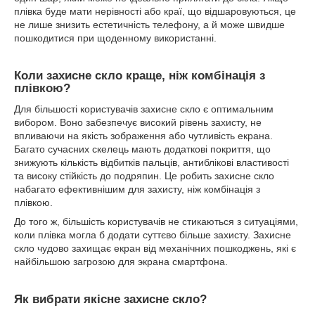
плівка буде мати нерівності або краї, що відшаровуються, це
не лише знизить естетичність телефону, а й може швидше
пошкодитися при щоденному використанні.
Коли захисне скло краще, ніж комбінація з
плівкою?
Для більшості користувачів захисне скло є оптимальним
вибором. Воно забезпечує високий рівень захисту, не
впливаючи на якість зображення або чутливість екрана.
Багато сучасних скелець мають додаткові покриття, що
знижують кількість відбитків пальців, антиблікові властивості
та високу стійкість до подряпин. Це робить захисне скло
набагато ефективнішим для захисту, ніж комбінація з
плівкою.
До того ж, більшість користувачів не стикаються з ситуаціями,
коли плівка могла б додати суттєво більше захисту. Захисне
скло чудово захищає екран від механічних пошкоджень, які є
найбільшою загрозою для экрана смартфона.
Як вибрати якісне захисне скло?