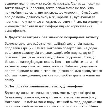
відштовхування пилу та відбитків пальців. Однак це покриття
також знижує зщеплення, тобто плівка може не повністю
приклеїтися до скла, що призведе до утворення бульбашок
або до появи дрібного пилу між шарами. Ці бульбашки та
частинки пилу не лише знижують естетичний вигляд екрану, а
й можуть створювати дискомфорт під час користування
смартфоном.
4. Додаткові витрати без значного покращення захисту
Захисне скло вже забезпечує надійний захист від падінь,
подряпин і тріщин. Плівка, наклеєна поверх скла, не додає
реального захисту від сильних ударів або падінь, адже її
основна функція — захист від дрібних подряпин. Отже, у
більшості випадків додаткова плівка — це зайві витрати, які
не значно підвищують рівень захисту. Набагато доцільніше
просто оновити захисне скло, якщо воно почало зношуватися
або має пошкодження, замість того щоб витрачати кошти на
плівку.
5. Погіршення зовнішнього вигляду телефону
Багато сучасних захисних скелець мають акуратні краї та
бездоганну поверхню, які доповнюють естетику телефону.
Наклеювання плівки може порушити цей вигляд, додаючи ще
один шар, який може не ідеально прилягати до скла. Якщо