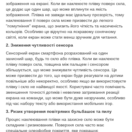
зображення на екрані. Коли ви наклеюєте плівку поверх скла,
це додає ще один шар, що може вплинути на якість
зображення. Плівка не завжди має ідеальну прозорість, тому
наклеювання її поверх скла може призвести до легкого
"помутніння" екрана, що знизить його чіткість та насиченість
кольорів. Особливо це відчутно на яскравому сонячному
світлі, коли екран може стати менш зручним для читання.
2. Зниження чутливості сенсора
Сенсорний екран смартфона розрахований на один
захисний шар, будь то скло або плівка. Коли ви наклеюєте
плівку поверх скла, товщина між пальцем і сенсором
збільшується, що може знижувати чутливість сенсора. Це
може призвести до того, що екран буде реагувати на дотики
повільніше або некоректно, особливо якщо ви використовуєте
плівку і скло не найвищої якості. Користувачі часто помічають
зменшення точності дотиків і невелике затримання реакції
екрана на команди, що може бути дуже незручним, особливо
під час набору тексту або використання мобільних ігор.
3. Ризик утворення повітряних бульбашок та пилу
Процес наклеювання плівки на захисне скло може бути
складним і ризикованим. Поверхня скла часто має
спеціальне олеофобне покриття, яке покращує