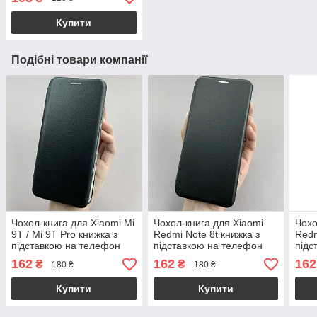
Купити
Подібні товари компанії
Чохол-книга для Xiaomi Mi
Чохол-книга для Xiaomi
Чохо
9T / Mi 9T Pro книжка з
Redmi Note 8t книжка з
Redm
підставкою на телефон
підставкою на телефон
підс
сяомі мі 9т / мі 9т про
сяомі редмі нот 8т чорна
сяом
162
162
162
₴
₴
180 ₴
180 ₴
чорна stn
stn
Купити
Купити