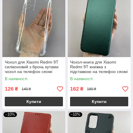
Чохол для Xiaomi Redmi 9T
Чохол-книга для Xiaomi
силіконовий з бронь кутами
Redmi 9T книжка з
чохол на телефон сяомі
підставкою на телефон сяомі
редмі 9т прозорий ttp
редмі 9т темно-зелена stn
В наявності
В наявності
126
162
₴
₴
140 ₴
180 ₴
Купити
Купити
–10%
–10%