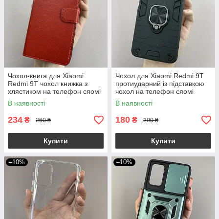
Чохол-книга для Xiaomi
Чохол для Xiaomi Redmi 9T
Redmi 9T чохол книжка з
протиударний із підставкою
хлястиком на телефон сяомі
чохол на телефон сяомі
редмі 9т червона b6r
редмі 9т чорний q4l
В наявності
В наявності
234
180
₴
₴
260 ₴
200 ₴
Купити
Купити
–10%
–10%