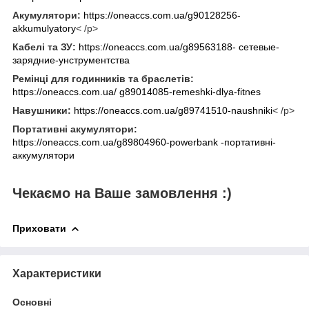
Акумулятори:
https://oneaccs.com.ua/g90128256-
akkumulyatory
< /p>
Кабелі та ЗУ:
https://oneaccs.com.ua/g89563188- сетевые-
зарядние-унструментства
Ремінці для годинників та браслетів:
https://oneaccs.com.ua/ g89014085-remeshki-dlya-fitnes
Навушники:
https://oneaccs.com.ua/g89741510-naushniki
< /p>
Портативні акумулятори:
https://oneaccs.com.ua/g89804960-powerbank -портативні-
аккумулятори
Чекаємо на Ваше замовлення :)
Приховати
Характеристики
Основні