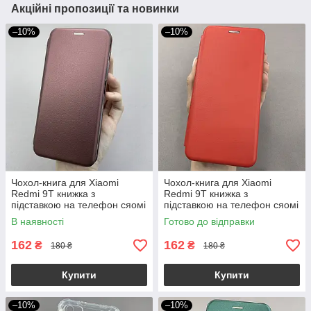
Акційні пропозиції та новинки
–10%
–10%
Чохол-книга для Xiaomi
Чохол-книга для Xiaomi
Redmi 9Т книжка з
Redmi 9Т книжка з
підставкою на телефон сяомі
підставкою на телефон сяомі
редмі 9т бордова stn
редмі 9т червона stn
В наявності
Готово до відправки
162
162
₴
₴
180 ₴
180 ₴
Купити
Купити
–10%
–10%