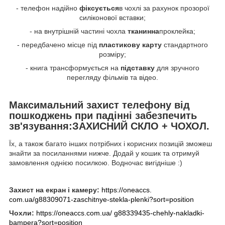
- телефон надійно
фіксується
в чохлі за рахунок прозорої
силіконової вставки;
- на внутрішній частині чохла
тканинна
проклейка;
- передбачено місце під
пластикову карту
стандартного
розміру;
- книга трансформується на
підставку
для зручного
перегляду фільмів та відео.
Максимальний захист телефону від
пошкоджень при падінні забезпечить
зв'язування:
ЗАХИСНИЙ СКЛО + ЧОХОЛ.
Їх, а також багато інших потрібних і корисних позицій зможеш
знайти за посиланнями нижче. Додай у кошик та отримуй
замовлення однією посилкою. Водночас вигідніше :)
Захист на екран і камеру:
https://oneaccs.
com.ua/g88309071-zaschitnye-stekla-plenki?sort=position
Чохли:
https://oneaccs.com.ua/ g88339435-chehly-nakladki-
bampera?sort=position