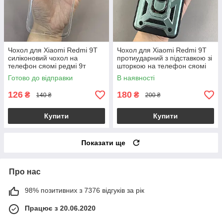
Чохол для Xiaomi Redmi 9T
Чохол для Xiaomi Redmi 9T
силіконовий чохол на
протиударний з підставкою зі
телефон сяомі редмі 9т
шторкою на телефон сяомі
прозорий nsp
редмі 9т зелений crt
Готово до відправки
В наявності
126
180
₴
₴
140 ₴
200 ₴
Купити
Купити
Показати ще
Про нас
98% позитивних з 7376 відгуків за рік
Працює з 20.06.2020