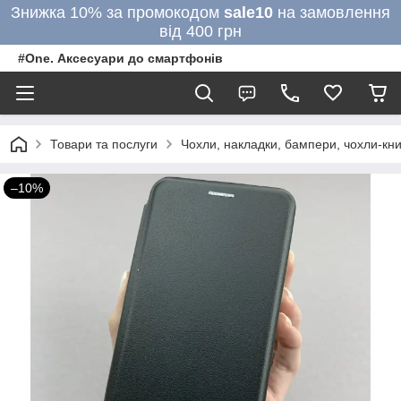
Знижка 10% за промокодом
sale10
на замовлення
від 400 грн
#One. Аксесуари до смартфонів
Товари та послуги
Чохли, накладки, бампери, чохли-кни
–10%