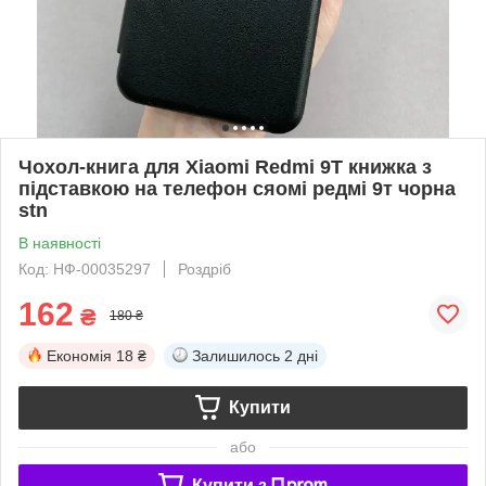
Чохол-книга для Xiaomi Redmi 9Т книжка з
підставкою на телефон сяомі редмі 9т чорна
stn
В наявності
Код: НФ-00035297
Роздріб
162
₴
180 ₴
Економія
18 ₴
Залишилось
2 дні
Купити
або
Купити з