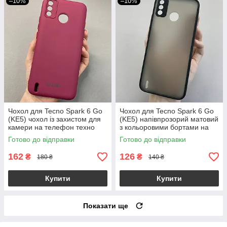
–10%
–10%
Чохол для Tecno Spark 6 Go
Чохол для Tecno Spark 6 Go
(KE5) чохол із захистом для
(KE5) напівпрозорий матовий
камери на телефон техно
з кольоровими бортами на
спарк 6 го бордовий t5g
техно спарк 6 го чорний tcb
Готово до відправки
Готово до відправки
162
126
₴
₴
180 ₴
140 ₴
Купити
Купити
Показати ще