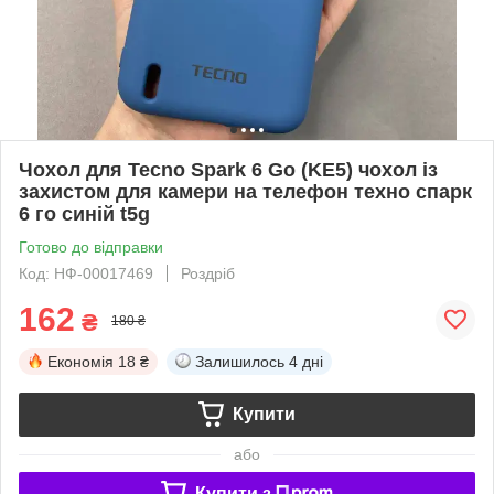
Чохол для Tecno Spark 6 Go (KE5) чохол із
захистом для камери на телефон техно спарк
6 го синій t5g
Готово до відправки
Код: НФ-00017469
Роздріб
162
₴
180 ₴
Економія
18 ₴
Залишилось
4 дні
Купити
або
Купити з