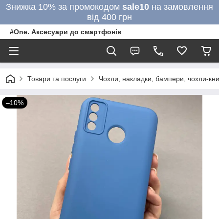
Знижка 10% за промокодом
sale10
на замовлення
від 400 грн
#One. Аксесуари до смартфонів
Товари та послуги
Чохли, накладки, бампери, чохли-кни
–10%