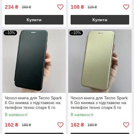
234
108
₴
₴
260 ₴
120 ₴
Купити
Купити
–10%
–10%
Чохол-книга для Tecno Spark
Чохол-книга для Tecno Spark
6 Go книжка з підставкою на
6 Go книжка з підставкою на
телефон техно спарк 6 го
телефон техно спарк 6 го
чорна stn
золота stn
В наявності
В наявності
162
162
₴
₴
180 ₴
180 ₴