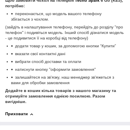
Щоб замовити чохол на телефон
Tecno Spark
6 Go (KE5),
потрібно:
переконається, що модель вашого телефону
збігається з чохлом.
(зайдіть в налаштування телефону, перейдіть до розділу "про
телефон" і подивіться модель. Інший спосіб дізнатися модель
- це подивитися її на коробці від телефону)
додати товар у кошик, за допомогою кнопки “Купити”
вказати свої контактні дані
вибрати спосіб доставки та оплати
натиснути кнопку "оформити замовлення"
залишайтеся на зв'язку, наш менеджер зв'яжеться з
вами для обробки замовлення
Додайте в кошик кілька товарів з нашого магазину та
отримуйте замовлення однією посилкою.
Разом
вигідніше.
Приховати