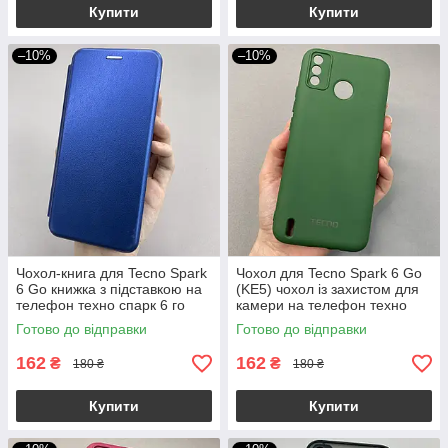
Купити
Купити
–10%
–10%
Чохол-книга для Tecno Spark
Чохол для Tecno Spark 6 Go
6 Go книжка з підставкою на
(KE5) чохол із захистом для
телефон техно спарк 6 го
камери на телефон техно
синя stn
спарк 6 го темно-зелений t5g
Готово до відправки
Готово до відправки
162
162
₴
₴
180 ₴
180 ₴
Купити
Купити