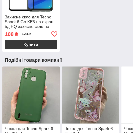
Захисне скло для Tecno
Spark 6 Go KE5 на екран
5д HQ захисне скло на
телефон техно спарк 6 го
108
₴
120 ₴
чорне HQG
Купити
Подібні товари компанії
Чохол для Tecno Spark 6
Чохол для Tecno Spark 6
Чохо