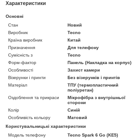
Характеристики
Основні
Стан
Новий
Виробник
Tecno
Країна виробник
Китай
Призначення
Для телефону
Сумісність з
Tecno
Форм-фактор
Панель (Накладка на корпус)
Особливості
Захист камери
Візерунки і принти
Без візерунків і принтів
Матеріал
ТПУ (термопластичний
поліуретан)
Оздоблення та прикраси
Мікрофібра з внутрішньої
сторони
Колір
Синій
Особливість кольору
Матовий
Користувальницькі характеристики
Модель телефону
Tecno Spark 6 Go (KE5)