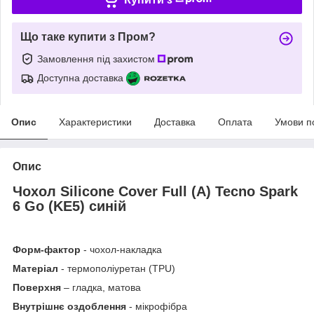
Що таке купити з Пром?
Замовлення під захистом
Доступна доставка
Опис
Характеристики
Доставка
Оплата
Умови п
Опис
Чохол Silicone Cover Full (A) Tecno Spark
6 Go (KE5) синій
Форм-фактор
- чохол-накладка
Матеріал
- термополіуретан (TPU)
Поверхня
– гладка, матова
Внутрішнє оздоблення
- мікрофібра