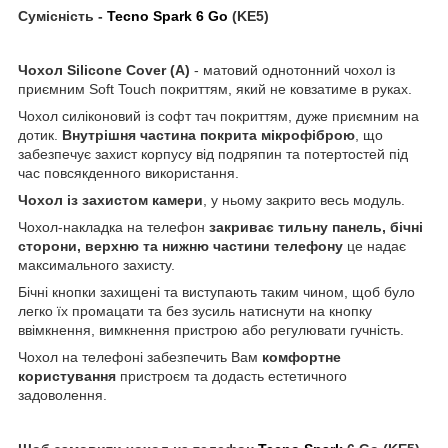
Сумісність -
Tecno Spark 6 Go
(KE5)
Чохол
Silicone
Cover
(
A
)
- матовий однотонний чохол із
приємним Soft Touch покриттям, який не ковзатиме в руках.
Чохол силіконовий із софт тач покриттям, дуже приємним на
дотик.
Внутрішня частина покрита мікрофіброю
, що
забезпечує захист корпусу від подряпин та потертостей під
час повсякденного використання.
Чохол із захистом камери
, у ньому закрито весь модуль.
Чохол-накладка на телефон
закриває тильну панель, бічні
сторони, верхню та нижню частини телефону
це надає
максимального захисту.
Бічні кнопки захищені та виступають таким чином, щоб було
легко їх промацати та без зусиль натиснути на кнопку
ввімкнення, вимкнення пристрою або регулювати гучність.
Чохол на телефоні забезпечить Вам
комфортне
користування
пристроєм та додасть естетичного
задоволення.