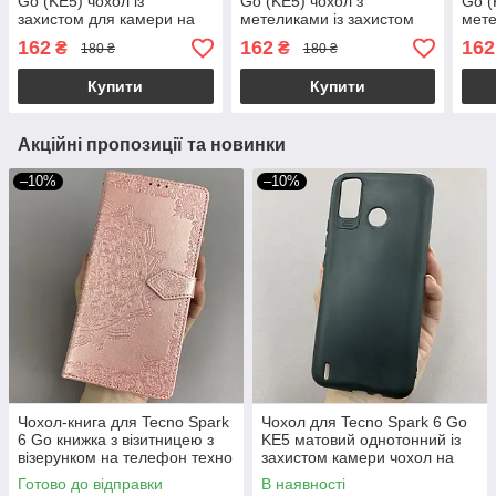
Go (KE5) чохол із
Go (KE5) чохол з
Go (
захистом для камери на
метеликами із захистом
мете
телефон техно спарк 6 го
камери на телефон техно
каме
162
162
162
₴
₴
180 ₴
180 ₴
темно-зелений t5g
спарк 6 го рожевий a0i
спар
Купити
Купити
Акційні пропозиції та новинки
–10%
–10%
Чохол-книга для Tecno Spark
Чохол для Tecno Spark 6 Go
6 Go книжка з візитницею з
KE5 матовий однотонний із
візерунком на телефон техно
захистом камери чохол на
спарк 6 го рожева art
техно спарк 6 го чорний tpb
Готово до відправки
В наявності