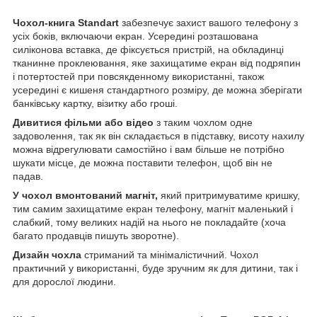
Чохол-книга Standart
забезпечує захист вашого телефону з
усіх боків, включаючи екран. Усередині розташована
силіконова вставка, де фіксується пристрій, на обкладинці
тканинне проклеювання, яке захищатиме екран від подряпин
і потертостей при повсякденному використанні, також
усередині є кишеня стандартного розміру, де можна зберігати
банківську картку, візитку або гроші.
Дивитися фільми або відео
з таким чохлом одне
задоволення, так як він складається в підставку, висоту нахилу
можна відрегулювати самостійно і вам більше не потрібно
шукати місце, де можна поставити телефон, щоб він не
падав.
У чохол вмонтований магніт,
який притримуватиме кришку,
тим самим захищатиме екран телефону, магніт маленький і
слабкий, тому великих надій на нього не покладайте (хоча
багато продавців пишуть зворотне).
Дизайн чохла
стриманий та мінімалістичний. Чохол
практичний у використанні, буде зручним як для дитини, так і
для дорослої людини.