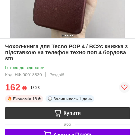
Чохол-книга для Tecno POP 4 / BC2c книжка з
підставкою на телефон техно поп 4 бордова
stn
Готово до відправки
Код: НФ-00018830
Роздріб
162
₴
180 ₴
Економія
18 ₴
Залишилось
1 день
Купити
або
Купити з