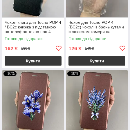
Чохол-книга для Tecno POP 4
Чохол для Tecno POP 4
/ BC2c книжка з підставкою
(BC2c) чохол із бронь кутами
на телефон техно поп 4
із захистом камери на
чорна stn
телефон техно поп 4
Готово до відправки
Готово до відправки
прозорий ttp
162
126
₴
₴
180 ₴
140 ₴
Купити
Купити
–10%
–10%