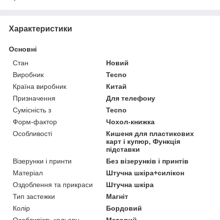
Характеристики
Основні
Стан
Новий
Виробник
Tecno
Країна виробник
Китай
Призначення
Для телефону
Сумісність з
Tecno
Форм-фактор
Чохол-книжка
Особливості
Кишеня для пластикових
карт і купюр, Функція
підставки
Візерунки і принти
Без візерунків і принтів
Матеріал
Штучна шкіра+силікон
Оздоблення та прикраси
Штучна шкіра
Тип застежки
Магніт
Колір
Бордовий
Особливість кольору
Матовий