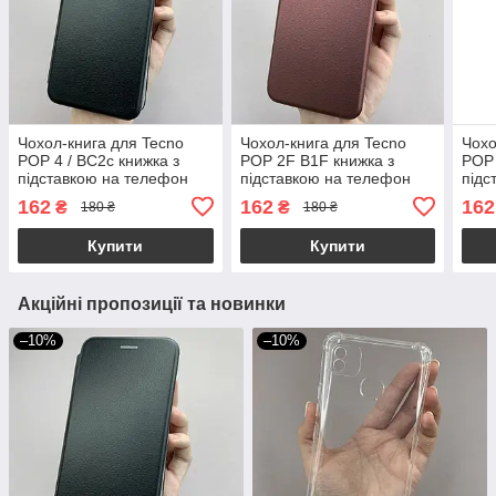
Чохол-книга для Tecno
Чохол-книга для Tecno
Чохо
POP 4 / BC2c книжка з
POP 2F B1F книжка з
POP 
підставкою на телефон
підставкою на телефон
підс
техно поп 4 чорна stn
техно поп 2ф бордова stn
техн
162
162
162
₴
₴
180 ₴
180 ₴
Купити
Купити
Акційні пропозиції та новинки
–10%
–10%