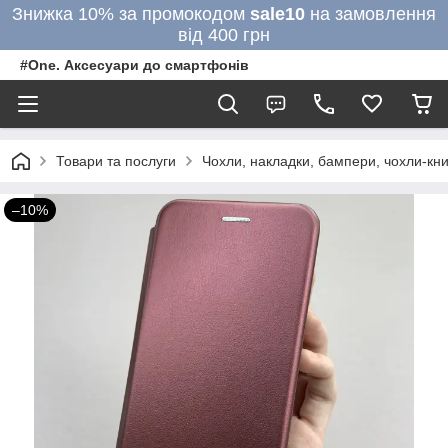
Знижка 10% за промокодом
sale10
на замовлення
від 400 грн
#One. Аксесуари до смартфонів
Товари та послуги
Чохли, накладки, бампери, чохли-кни
–10%