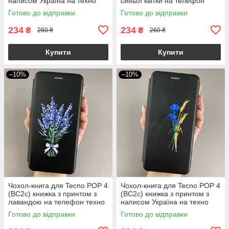
написом Україна на техно
синьої квітки на телефон
поп 4 бордова q04j
техно поп 4 q06r
Готово до відправки
Готово до відправки
234
234
₴
₴
260 ₴
260 ₴
Купити
Купити
–10%
–10%
Чохол-книга для Tecno POP 4
Чохол-книга для Tecno POP 4
(BC2c) книжка з принтом з
(BC2c) книжка з принтом з
лавандою на телефон техно
написом Україна на техно
поп 4 чорна q07w
поп 4 чорна q04j
Готово до відправки
Готово до відправки