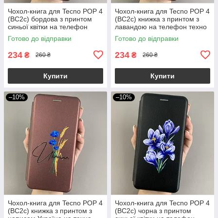
Чохол-книга для Tecno POP 4
Чохол-книга для Tecno POP 4
(BC2c) бордова з принтом
(BC2c) книжка з принтом з
синьої квітки на телефон
лавандою на телефон техно
техно поп 4 q06r
поп 4 бордова q07w
Готово до відправки
Готово до відправки
234
234
₴
₴
260 ₴
260 ₴
Купити
Купити
–10%
–10%
Чохол-книга для Tecno POP 4
Чохол-книга для Tecno POP 4
(BC2c) книжка з принтом з
(BC2c) чорна з принтом