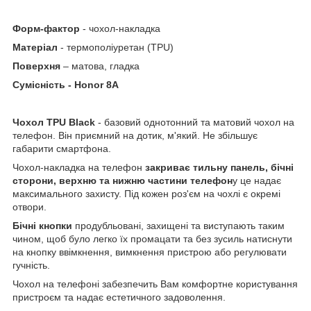
Форм-фактор
- чохол-накладка
Матеріал
- термополіуретан (TPU)
Поверхня
– матова, гладка
Сумісність - Honor 8A
Чохол
TPU
Black
- базовий однотонний та матовий чохол на
телефон. Він приємний на дотик, м'який. Не збільшує
габарити смартфона.
Чохол-накладка на телефон
закриває тильну панель, бічні
сторони, верхню та нижню частини телефон
у це надає
максимального захисту. Під кожен роз'єм на чохлі є окремі
отвори.
Бічні кнопки
продубльовані, захищені та виступають таким
чином, щоб було легко їх промацати та без зусиль натиснути
на кнопку ввімкнення, вимкнення пристрою або регулювати
гучність.
Чохол на телефоні забезпечить Вам комфортне користування
пристроєм та надає естетичного задоволення.