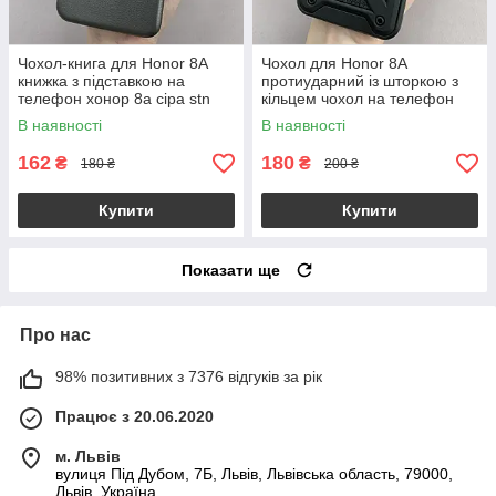
Чохол-книга для Honor 8A
Чохол для Honor 8A
книжка з підставкою на
протиударний із шторкою з
телефон хонор 8а сіра stn
кільцем чохол на телефон
хонор 8а чорний crt
В наявності
В наявності
162
180
₴
₴
180 ₴
200 ₴
Купити
Купити
Показати ще
Про нас
98% позитивних з 7376 відгуків за рік
Працює з 20.06.2020
м. Львів
вулиця Під Дубом, 7Б, Львів, Львівська область, 79000,
Львів, Україна