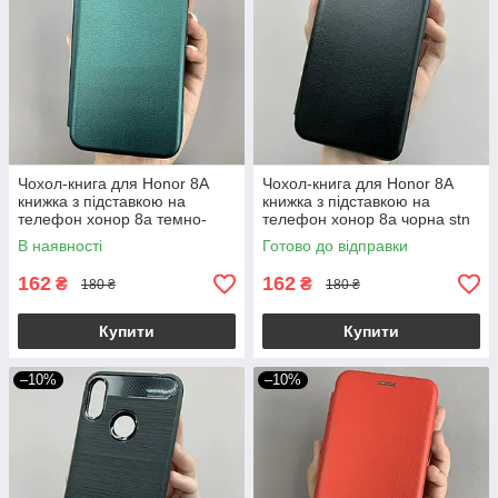
Чохол-книга для Honor 8A
Чохол-книга для Honor 8A
книжка з підставкою на
книжка з підставкою на
телефон хонор 8а темно-
телефон хонор 8а чорна stn
зелена stn
В наявності
Готово до відправки
162
162
₴
₴
180 ₴
180 ₴
Купити
Купити
–10%
–10%