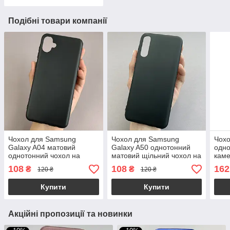
Подібні товари компанії
Чохол для Samsung
Чохол для Samsung
Чохо
Galaxy A04 матовий
Galaxy A50 однотонний
одно
однотонний чохол на
матовий щільний чохол на
каме
телефон самсунг а04
телефон самсунг а50
8а ч
108
108
162
₴
₴
120 ₴
120 ₴
чорний tpb
чорний TPB
Купити
Купити
Акційні пропозиції та новинки