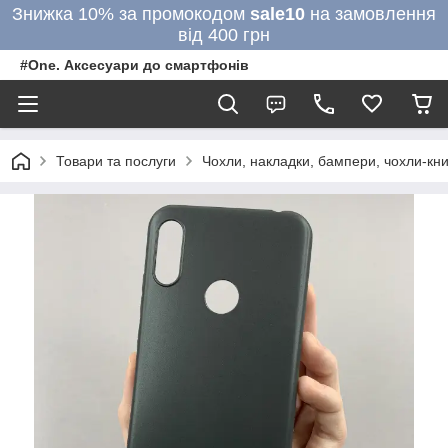
Знижка 10% за промокодом
sale10
на замовлення
від 400 грн
#One. Аксесуари до смартфонів
Товари та послуги
Чохли, накладки, бампери, чохли-кни