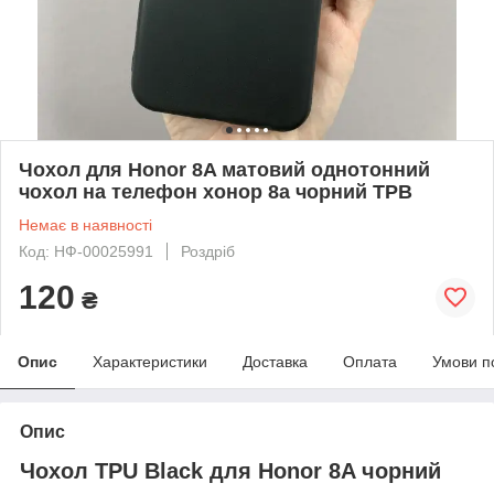
Чохол для Honor 8A матовий однотонний
чохол на телефон хонор 8а чорний TPB
Немає в наявності
Код: НФ-00025991
Роздріб
120
₴
Опис
Характеристики
Доставка
Оплата
Умови п
Опис
Чохол TPU
Black для Honor 8A чорний