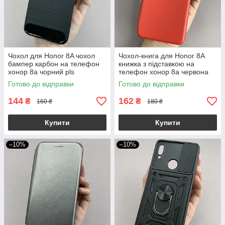
Чохол для Honor 8A чохол
Чохол-книга для Honor 8A
бампер карбон на телефон
книжка з підставкою на
хонор 8а чорний pls
телефон хонор 8а червона
stn
Готово до відправки
Готово до відправки
144
162
₴
₴
160 ₴
180 ₴
Купити
Купити
–10%
–10%