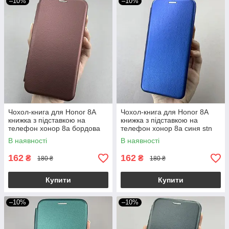
–10%
–10%
Чохол-книга для Honor 8A
Чохол-книга для Honor 8A
книжка з підставкою на
книжка з підставкою на
телефон хонор 8а бордова
телефон хонор 8а синя stn
stn
В наявності
В наявності
162
162
₴
₴
180 ₴
180 ₴
Купити
Купити
–10%
–10%