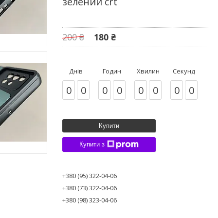
зелений crt
200 ₴
180 ₴
Днів
Годин
Хвилин
Секунд
0
0
0
0
0
0
0
0
Купити
Купити з
+380 (95) 322-04-06
+380 (73) 322-04-06
+380 (98) 323-04-06