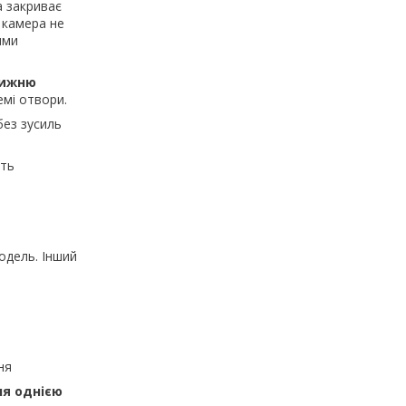
а закриває
 камера не
ими
нижню
емі отвори.
без зусиль
ть
одель. Інший
ня
ня однією