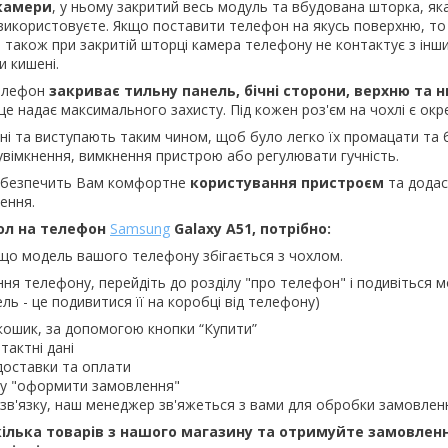
 камери
, у ньому закритий весь модуль та вбудована шторка, як
е використовуєте. Якщо поставити телефон на якусь поверхню, то
 також при закритій шторці камера телефону не контактує з інш
и кишені.
телефон
закриває тильну панель, бічні сторони, верхню та 
це надає максимального захисту. Під кожен роз'єм на чохлі є окр
і та виступають таким чином, щоб було легко їх промацати та 
увімкнення, вимкнення пристрою або регулювати гучність.
забезпечить Вам комфортне
користування пристроєм
та додас
ення.
ол на телефон
Samsung
Galaxy A51, потрібно:
що модель вашого телефону збігається з чохлом.
ння телефону, перейдіть до розділу "про телефон" і подивіться м
ль - це подивитися її на коробці від телефону)
кошик, за допомогою кнопки “Купити”
тактні дані
доставки та оплати
ку "оформити замовлення"
зв'язку, наш менеджер зв'яжеться з вами для обробки замовлен
ілька товарів з нашого магазину та отримуйте замовлен