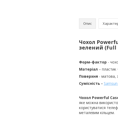
Опис
Характе
Чохол Powerfu
зелений (Full
Форм-фактор
- чох
Матеріал
– пластик 
Поверхня
- матова,
Сумісність -
Samsung
Чохол Powerful Case
яке можна використов
користуватися телеф
металевим кільцем.