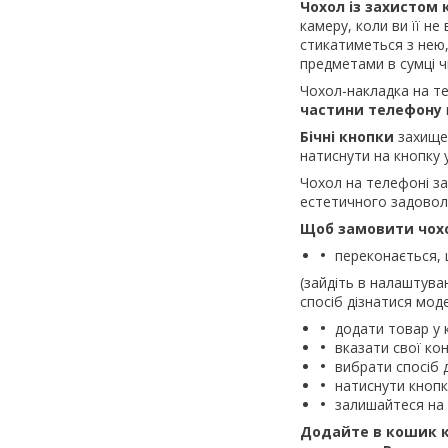
Чохол із захистом
камеру, коли ви її н
стикатиметься з нею,
предметами в сумці ч
Чохол-накладка на 
частини телефону
Бічні кнопки
захищен
натиснути на кнопку 
Чохол на телефоні 
естетичного задовол
Щоб замовити чох
переконається, 
(зайдіть в налаштува
спосіб дізнатися моде
додати товар у 
вказати свої кон
вибрати спосіб 
натиснути кноп
залишайтеся на 
Додайте в кошик к