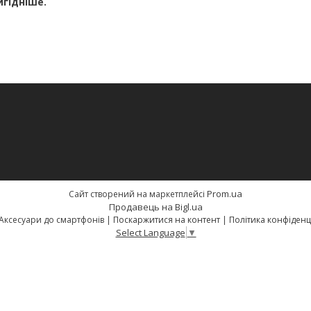
игідніше.
Prom.ua
Сайт створений на маркетплейсі
Продавець на Bigl.ua
#One. Аксесуари до смартфонів |
Поскаржитися на контент
|
Політика конфіденц
Select Language
▼