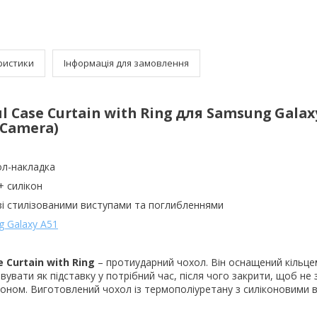
ристики
Інформація для замовлення
l Case Curtain with Ring для Samsung Galax
 Camera)
ол-накладка
+ силікон
 зі стилізованими виступами та поглибленнями
 Galaxy A51
 Curtain with Ring
– протиударний чохол. Він оснащений кільц
увати як підставку у потрібний час, після чого закрити, щоб не
оном. Виготовлений чохол із термополіуретану з силіконовими 