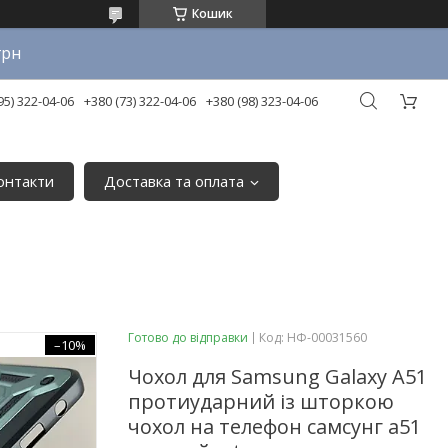
Кошик
грн
95) 322-04-06
+380 (73) 322-04-06
+380 (98) 323-04-06
онтакти
Доставка та оплата
Готово до відправки
Код:
НФ-00031560
–10%
Чохол для Samsung Galaxy A51
протиударний із шторкою
чохол на телефон самсунг а51