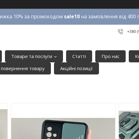
ижка 10% за промокодом
sale10
на замовлення від 400 
+380 (
Товари та послуги
Статті
Про нас
К
 повернення товару
Акційні позиції