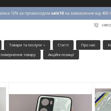
ижка 10% за промокодом
sale10
на замовлення від 400 
+380 (
Товари та послуги
Статті
Про нас
К
 повернення товару
Акційні позиції