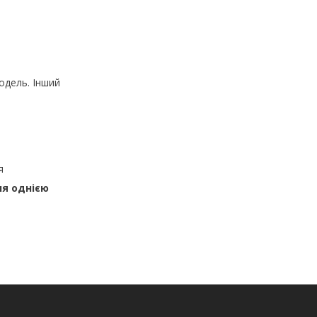
одель. Інший
я
ня однією