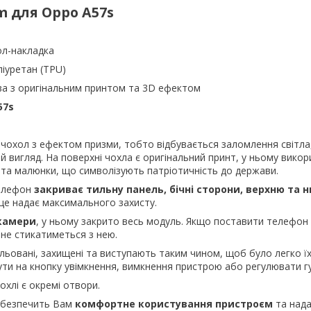
m для Oppo A57s
ол-накладка
ліуретан (TPU)
ва з оригінальним принтом та 3D ефектом
57s
 чохол з ефектом призми, тобто відбувається заломлення світл
й вигляд. На поверхні чохла є оригінальний принт, у ньому вико
 та малюнки, що символізують патріотичність до держави.
телефон
закриває тильну панель, бічні сторони, верхню та 
це надає максимального захисту.
 камери
, у ньому закрито весь модуль. Якщо поставити телефон 
не стикатиметься з нею.
ьовані, захищені та виступають таким чином, щоб було легко ї
ути на кнопку увімкнення, вимкнення пристрою або регулювати гу
охлі є окремі отвори.
абезпечить Вам
комфортне користування пристроєм
та над