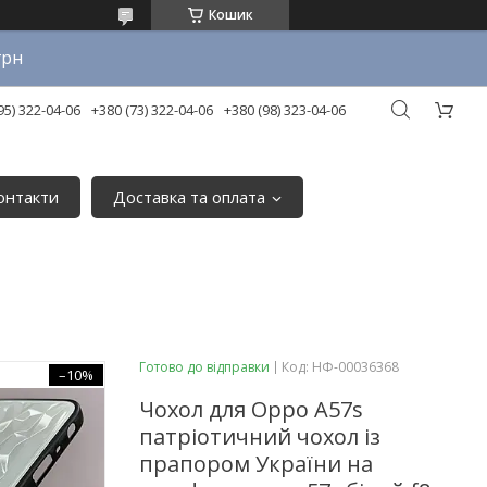
Кошик
грн
95) 322-04-06
+380 (73) 322-04-06
+380 (98) 323-04-06
онтакти
Доставка та оплата
Готово до відправки
Код:
НФ-00036368
–10%
Чохол для Oppo A57s
патріотичний чохол із
прапором України на