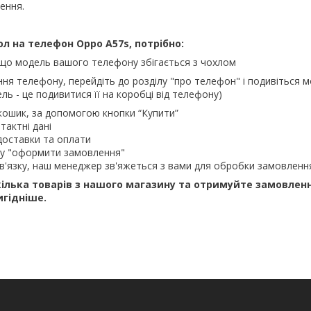
ення.
л на телефон Oppo A57s, потрібно:
 що модель вашого телефону збігається з чохлом
ння телефону, перейдіть до розділу "про телефон" і подивіться м
ль - це подивитися її на коробці від телефону)
кошик, за допомогою кнопки “Купити”
тактні дані
доставки та оплати
ку "оформити замовлення"
в'язку, наш менеджер зв'яжеться з вами для обробки замовленн
ілька товарів з нашого магазину та отримуйте замовлен
игідніше.