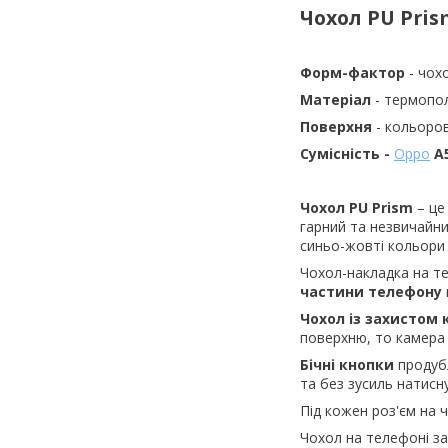
Чохол PU Pris
Форм-фактор
- чох
Матеріал
- термопо
Поверхня
- кольоро
Сумісність -
Oppo
A
Чохол
PU
Prism
– це
гарний та незвичайни
синьо-жовті кольори
Чохол-накладка на 
частини телефону
Чохол із захистом
поверхню, то камера 
Бічні кнопки
продубл
та без зусиль натисн
Під кожен роз'єм на ч
Чохол на телефоні з