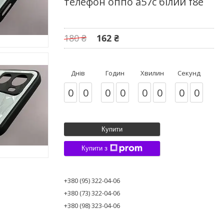
телефон оппо а57с білий f8e
180 ₴
162 ₴
Днів
Годин
Хвилин
Секунд
0
0
0
0
0
0
0
0
Купити
Купити з
+380 (95) 322-04-06
+380 (73) 322-04-06
+380 (98) 323-04-06