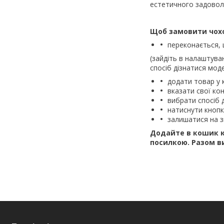
естетичного задовол
Щоб замовити чохо
переконається,
(зайдіть в налаштува
спосіб дізнатися моде
додати товар у 
вказати свої кон
вибрати спосіб 
натиснути кноп
залишатися на з
Додайте в кошик к
посилкою.
Разом в