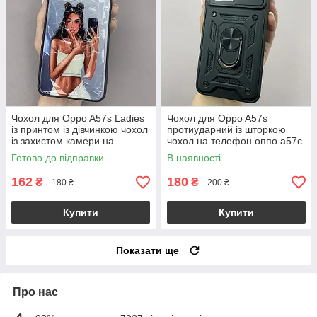
Чохол для Oppo A57s Ladies
Чохол для Oppo A57s
із принтом із дівчинкою чохол
протиударний із шторкою
із захистом камери на
чохол на телефон оппо а57с
телефон оппо а57с сірий
чорний crt
Готово до відправки
В наявності
162
180
₴
₴
180 ₴
200 ₴
Купити
Купити
Показати ще
Про нас