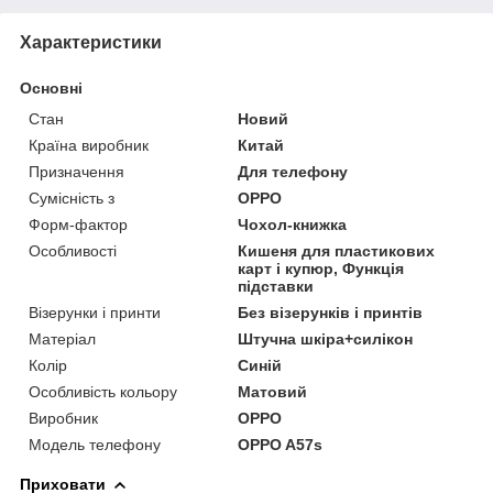
Характеристики
Основні
Стан
Новий
Країна виробник
Китай
Призначення
Для телефону
Сумісність з
OPPO
Форм-фактор
Чохол-книжка
Особливості
Кишеня для пластикових
карт і купюр, Функція
підставки
Візерунки і принти
Без візерунків і принтів
Матеріал
Штучна шкіра+силікон
Колір
Синій
Особливість кольору
Матовий
Виробник
OPPO
Модель телефону
OPPO A57s
Приховати