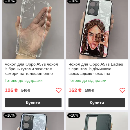
–10%
–10%
Чохол для Oppo A57s чохол
Чохол для Oppo A57s Ladies
із бронь кутами захистом
з принтом із дівчинкою
камери на телефон оппо
шоколадкою чохол на
а57с прозорий ttp
телефон оппо а57с білий
Готово до відправки
Готово до відправки
126
162
₴
₴
140 ₴
180 ₴
Купити
Купити
–10%
–10%