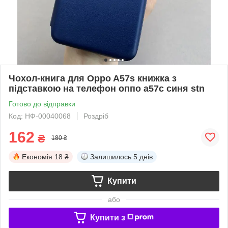
Чохол-книга для Oppo A57s книжка з
підставкою на телефон оппо а57с синя stn
Готово до відправки
Код: НФ-00040068
Роздріб
162
₴
180 ₴
Економія
18 ₴
Залишилось
5 днів
Купити
або
Купити з