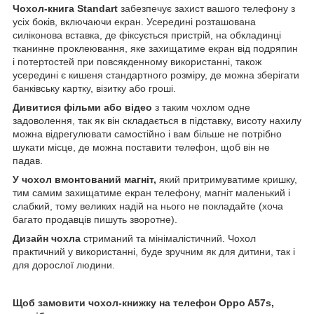
Чохол-книга Standart
забезпечує захист вашого телефону з
усіх боків, включаючи екран. Усередині розташована
силіконова вставка, де фіксується пристрій, на обкладинці
тканинне проклеювання, яке захищатиме екран від подряпин
і потертостей при повсякденному використанні, також
усередині є кишеня стандартного розміру, де можна зберігати
банківську картку, візитку або гроші.
Дивитися фільми або відео
з таким чохлом одне
задоволення, так як він складається в підставку, висоту нахилу
можна відрегулювати самостійно і вам більше не потрібно
шукати місце, де можна поставити телефон, щоб він не
падав.
У чохол вмонтований магніт,
який притримуватиме кришку,
тим самим захищатиме екран телефону, магніт маленький і
слабкий, тому великих надій на нього не покладайте (хоча
багато продавців пишуть зворотне).
Дизайн чохла
стриманий та мінімалістичний. Чохол
практичний у використанні, буде зручним як для дитини, так і
для дорослої людини.
Щоб замовити чохол-книжку на телефон
Oppo A57s,