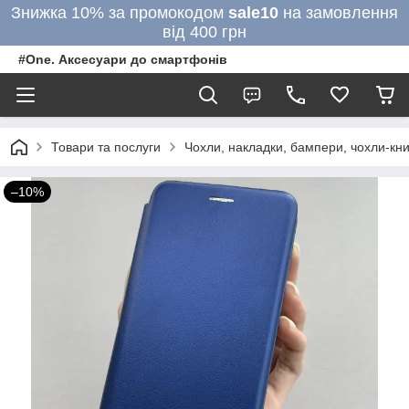
Знижка 10% за промокодом
sale10
на замовлення
від 400 грн
#One. Аксесуари до смартфонів
Товари та послуги
Чохли, накладки, бампери, чохли-кни
–10%