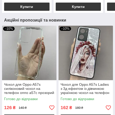
Купити
Купити
Акційні пропозиції та новинки
–10%
–10%
Чохол для Oppo A57s
Чохол для Oppo A57s Ladies
силіконовий чохол на
з 3д ефектом із дівчинкою
телефон оппо а57с прозорий
українкою чохол на телефон
NSP
оппо а57с білий
Готово до відправки
Готово до відправки
126
162
₴
₴
140 ₴
180 ₴