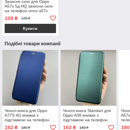
Захисне скло для Oppo
A57s 5д HQ захисне скло
на телефон оппо а57с
чорне hqg
108
₴
120 ₴
Купити
Подібні товари компанії
Чохол-книга для Oppo
Чохол-книга Standart для
Чохо
A77S 4G книжка з
Oppo A38 книжка з
A57s
підставкою на телефон
підставкою на телефон
теле
оппо а77с 4г синя stn
оппо а38 темно-зелена
l8y
162
162
180
₴
₴
180 ₴
180 ₴
stn