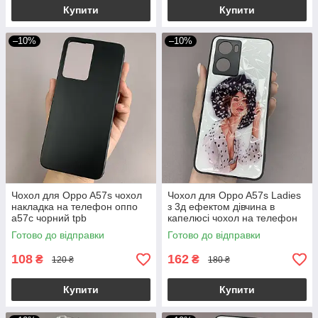
Купити
Купити
–10%
–10%
Чохол для Oppo A57s чохол
Чохол для Oppo A57s Ladies
накладка на телефон оппо
з 3д ефектом дівчина в
а57с чорний tpb
капелюсі чохол на телефон
оппо а57с білий
Готово до відправки
Готово до відправки
108
162
₴
₴
120 ₴
180 ₴
Купити
Купити