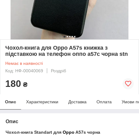
Чохол-книга для Oppo A57s книжка з
підставкою на телефон оппо а57с чорна stn
Немає в наявності
Код: НФ-00040069
Роздріб
180
₴
Опис
Характеристики
Доставка
Оплата
Умови п
Опис
Чохол-книга Standart для
Oppo
A57s чорна