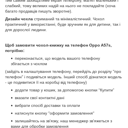
тим самим захищатиме екран телефону, магніт маленький і
слабкий, тому великих надій на нього не покладайте (хоча
багато продавців пишуть зворотне).
Дизайн чохла
стриманий та мінімалістичний. Чохол
практичний у використанні, буде зручним як для дитини, так і
для дорослої людини.
Щоб замовити чохол-книжку на телефон
Oppo A57s,
потрібно:
переконається, що модель вашого телефону
збігається з чохлом
(зайдіть в налаштування телефону, перейдіть до розділу "про
телефон" і подивіться модель. Інший спосіб дізнатися модель
- це подивитися її на коробці від телефону)
додати товар у кошик, за допомогою кнопки “Купити”
вказати свої контактні дані
вибрати спосіб доставки та оплати
натиснути кнопку "оформити замовлення"
залишайтесь на зв'язку, наш менеджер зв'яжеться з
вами для обробки замовлення