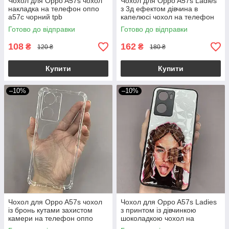
Чохол для Oppo A57s чохол
Чохол для Oppo A57s Ladies
накладка на телефон оппо
з 3д ефектом дівчина в
а57с чорний tpb
капелюсі чохол на телефон
оппо а57с білий
Готово до відправки
Готово до відправки
108
162
₴
₴
120 ₴
180 ₴
Купити
Купити
–10%
–10%
Чохол для Oppo A57s чохол
Чохол для Oppo A57s Ladies
із бронь кутами захистом
з принтом із дівчинкою
камери на телефон оппо
шоколадкою чохол на
а57с прозорий ttp
телефон оппо а57с білий