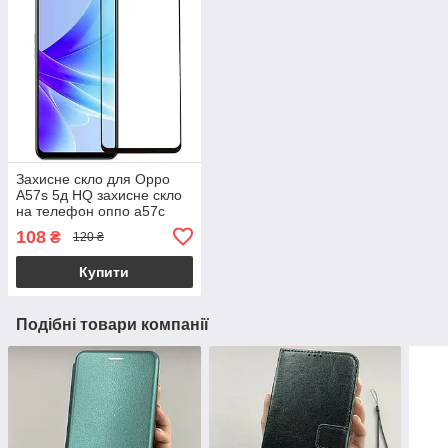
Захисне скло для Oppo
A57s 5д HQ захисне скло
на телефон оппо а57с
чорне hqg
108
₴
120 ₴
Купити
Подібні товари компанії