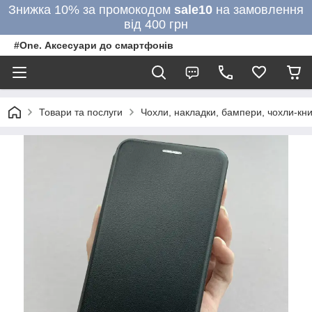
Знижка 10% за промокодом
sale10
на замовлення
від 400 грн
#One. Аксесуари до смартфонів
Товари та послуги
Чохли, накладки, бампери, чохли-кни