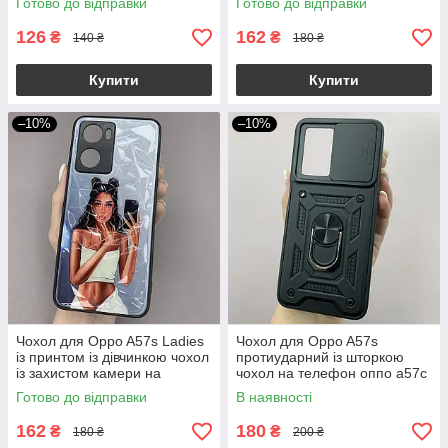
Готово до відправки
Готово до відправки
126
162
₴
₴
140 ₴
180 ₴
Купити
Купити
–10%
–10%
Чохол для Oppo A57s Ladies
Чохол для Oppo A57s
із принтом із дівчинкою чохол
протиударний із шторкою
із захистом камери на
чохол на телефон оппо а57с
телефон оппо а57с сірий
чорний crt
Готово до відправки
В наявності
162
180
₴
₴
180 ₴
200 ₴