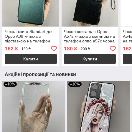
Чохол-книга Standart для
Чохол-книга для Oppo
Чохо
Oppo A38 книжка з
A57s книжка з магнітом на
A54s
підставкою на телефон
телефон оппо а57с чорна
на т
оппо а38 темно-зелена
l8y
чорн
162
180
162
₴
₴
180 ₴
200 ₴
stn
Купити
Купити
Акційні пропозиції та новинки
–10%
–10%