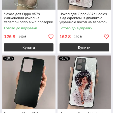
Чохол для Oppo A57s
Чохол для Oppo A57s Ladies
силіконовий чохол на
з 3д ефектом із дівчинкою
телефон оппо а57с прозорий
українкою чохол на телефон
NSP
оппо а57с білий
Готово до відправки
Готово до відправки
126
162
₴
₴
140 ₴
180 ₴
Купити
Купити
–10%
–10%