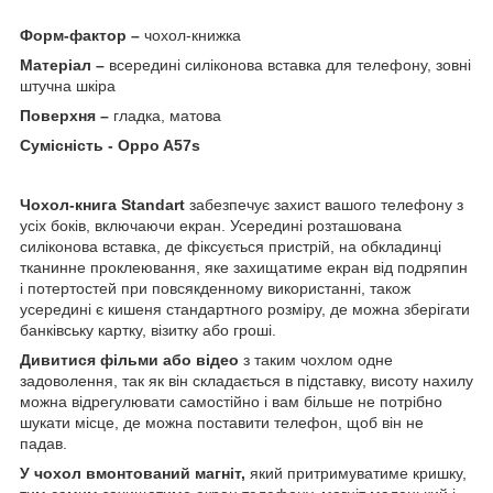
Форм-фактор –
чохол-книжка
Матеріал –
всередині силіконова вставка для телефону, зовні
штучна шкіра
Поверхня –
гладка, матова
Сумісність -
Oppo A57s
Чохол-книга Standart
забезпечує захист вашого телефону з
усіх боків, включаючи екран. Усередині розташована
силіконова вставка, де фіксується пристрій, на обкладинці
тканинне проклеювання, яке захищатиме екран від подряпин
і потертостей при повсякденному використанні, також
усередині є кишеня стандартного розміру, де можна зберігати
банківську картку, візитку або гроші.
Дивитися фільми або відео
з таким чохлом одне
задоволення, так як він складається в підставку, висоту нахилу
можна відрегулювати самостійно і вам більше не потрібно
шукати місце, де можна поставити телефон, щоб він не
падав.
У чохол вмонтований магніт,
який притримуватиме кришку,