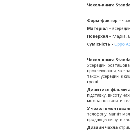
Чохол-книга Stand
Форм-фактор –
чох
Матеріал –
всередин
Поверхня –
гладка, 
Сумісність -
Oppo A
Чохол-книга Stand
Усередині розташован
проклеювання, яке за
також усередині є ки
гроші.
Дивитися фільми 
підставку, висоту на
можна поставити тел
У чохол вмонтован
телефону, магніт мал
продавців пишуть зво
Дизайн чохла
стрим