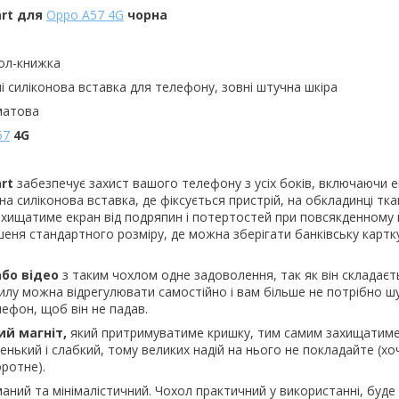
art для
Oppo A57 4G
чорна
ол-книжка
і силіконова вставка для телефону, зовні штучна шкіра
матова
57
4G
art
забезпечує захист вашого телефону з усіх боків, включаючи е
а силіконова вставка, де фіксується пристрій, на обкладинці тк
хищатиме екран від подряпин і потертостей при повсякденному 
шеня стандартного розміру, де можна зберігати банківську картку
або відео
з таким чохлом одне задоволення, так як він складаєт
хилу можна відрегулювати самостійно і вам більше не потрібно шу
ефон, щоб він не падав.
ий магніт,
який притримуватиме кришку, тим самим захищатиме
енький і слабкий, тому великих надій на нього не покладайте (хо
ротне).
аний та мінімалістичний. Чохол практичний у використанні, буде