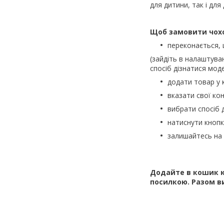
для дитини, так і для
Щоб замовити чох
переконається,
(зайдіть в налаштува
спосіб дізнатися моде
додати товар у 
вказати свої кон
вибрати спосіб 
натиснути кноп
залишайтесь на 
Додайте в кошик к
посилкою. Разом в