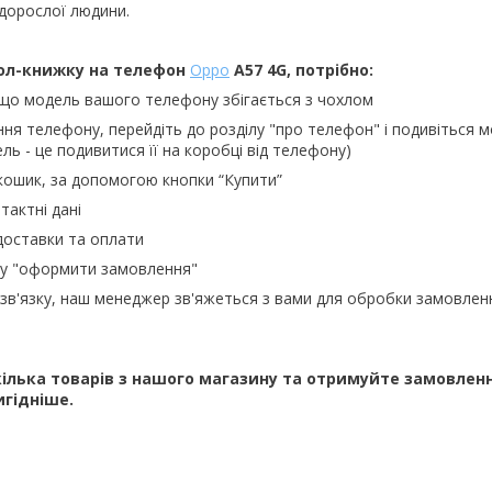
 дорослої людини.
ол-книжку на телефон
Oppo
A57 4G, потрібно:
 що модель вашого телефону збігається з чохлом
ння телефону, перейдіть до розділу "про телефон" і подивіться м
ль - це подивитися її на коробці від телефону)
кошик, за допомогою кнопки “Купити”
тактні дані
доставки та оплати
ку "оформити замовлення"
зв'язку, наш менеджер зв'яжеться з вами для обробки замовлен
ілька товарів з нашого магазину та отримуйте замовлен
игідніше.