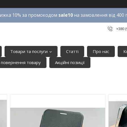
ижка 10% за промокодом
sale10
на замовлення від 400 
+380 (
Товари та послуги
Статті
Про нас
К
 повернення товару
Акційні позиції