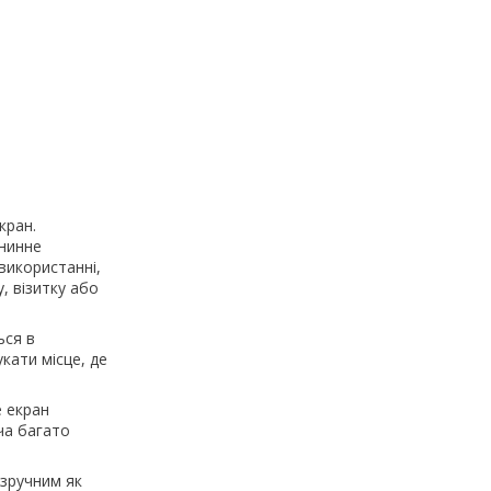
кран.
анинне
використанні,
, візитку або
ься в
кати місце, де
 екран
ча багато
 зручним як