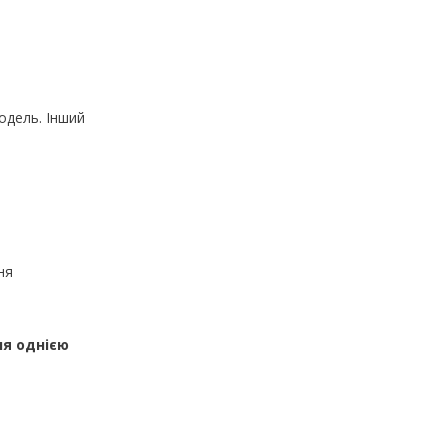
одель. Інший
ня
ня однією