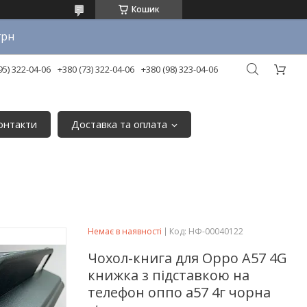
Кошик
грн
95) 322-04-06
+380 (73) 322-04-06
+380 (98) 323-04-06
онтакти
Доставка та оплата
Немає в наявності
Код:
НФ-00040122
Чохол-книга для Oppo A57 4G
книжка з підставкою на
телефон оппо а57 4г чорна