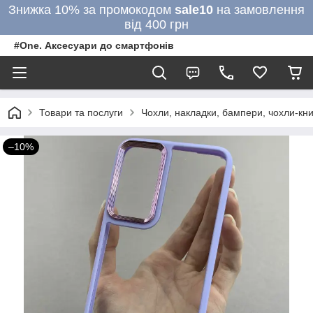
Знижка 10% за промокодом
sale10
на замовлення
від 400 грн
#One. Аксесуари до смартфонів
Товари та послуги
Чохли, накладки, бампери, чохли-кни
–10%