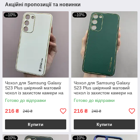
Акційні пропозиції та новинки
–10%
–10%
Чохол для Samsung Galaxy
Чохол для Samsung Galaxy
S23 Plus шкіряний матовий
S23 Plus шкіряний матовий
чохол із захистом камери на
чохол із захистом камери на
телефон самсунг с23 плюс
самсунг с23 плюс зелений
Готово до відправки
Готово до відправки
білий u9h
u9h
216
216
₴
₴
240 ₴
240 ₴
Купити
Купити
–10%
–10%