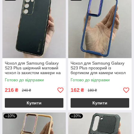
Чохол для Samsung Galaxy
Чохол для Samsung Galaxy
S23 Plus шкіряний матовий
S23 Plus прозорий із
чохол із захистом камери на
бортиком для камери чохол
самсунг с23 плюс чорний u9h
на самсунг с23 плюс синій
Готово до відправки
Готово до відправки
k6h
216
162
₴
₴
240 ₴
180 ₴
Купити
Купити
–10%
–10%