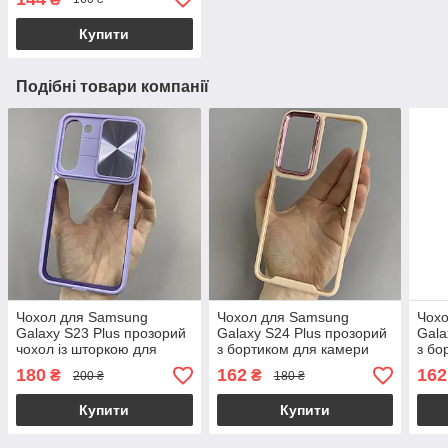
плюс чорне hqg
Купити
Подібні товари компанії
Чохол для Samsung
Чохол для Samsung
Чох
Galaxy S23 Plus прозорий
Galaxy S24 Plus прозорий
Gala
чохол із шторкою для
з бортиком для камери
з бо
камери на самсунг с23
чохол на самсунг с24
чохо
180
162
162
₴
₴
200 ₴
180 ₴
плюс бузковий t5v
плюс бежевий k6h
ульт
Купити
Купити