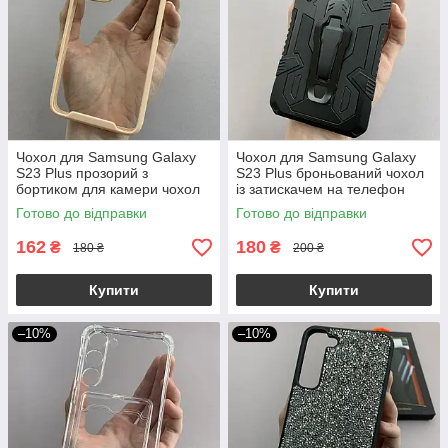
Чохол для Samsung Galaxy
Чохол для Samsung Galaxy
S23 Plus прозорий з
S23 Plus броньований чохол
бортиком для камери чохол
із затискачем на телефон
на самсунг с23 плюс
самсунг с23 плюс чорний u7e
Готово до відправки
Готово до відправки
бежевий k6h
162
180
₴
₴
180 ₴
200 ₴
Купити
Купити
–10%
–10%