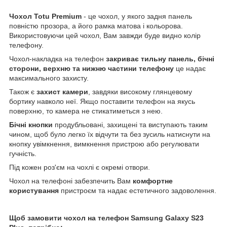
Чохол
Totu
Premium
- це чохол, у якого задня панель
повністю прозора, а його рамка матова і кольорова.
Використовуючи цей чохол, Вам завжди буде видно колір
телефону.
Чохол-накладка на телефон
закриває тильну панель, бічні
сторони, верхню та нижню частини телефону
це надає
максимального захисту.
Також є
захист камери
, завдяки високому глянцевому
бортику навколо неї. Якщо поставити телефон на якусь
поверхню, то камера не стикатиметься з нею.
Бічні кнопки
продубльовані, захищені та виступають таким
чином, щоб було легко їх відчути та без зусиль натиснути на
кнопку увімкнення, вимкнення пристрою або регулювати
гучність.
Під кожен роз'єм на чохлі є окремі отвори.
Чохол на телефоні забезпечить Вам
комфортне
користування
пристроєм та надає естетичного задоволення.
Щоб замовити чохол на телефон Samsung Galaxy S23