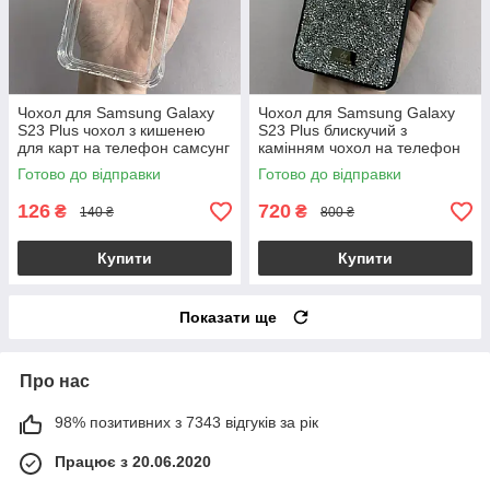
Чохол для Samsung Galaxy
Чохол для Samsung Galaxy
S23 Plus чохол з кишенею
S23 Plus блискучий з
для карт на телефон самсунг
камінням чохол на телефон
с23 плюс прозорий p4b
самсунг с23 плюс сріблястий
Готово до відправки
Готово до відправки
s2q
126
720
₴
₴
140 ₴
800 ₴
Купити
Купити
Показати ще
Про нас
98% позитивних з 7343 відгуків за рік
Працює з 20.06.2020