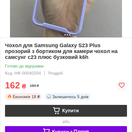
Чохол для Samsung Galaxy S23 Plus
прозорий з бортиком для камери чохол на
самсунг с23 плюс бузковий k6h
Готово до відправки
Код: НФ-00040204
Роздріб
162
₴
180 ₴
Економія
18 ₴
Залишилось
5 днів
Купити
або
Купити з