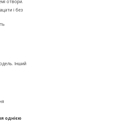
емі отвори.
ацати і без
.
ть
одель. Інший
ня
ня однією