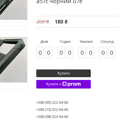
а57с чорний u7e
200 ₴
180 ₴
Днів
Годин
Хвилин
Секунд
0
0
0
0
0
0
0
0
Купити
Купити з
+380 (95) 322-04-06
+380 (73) 322-04-06
+380 (98) 323-04-06