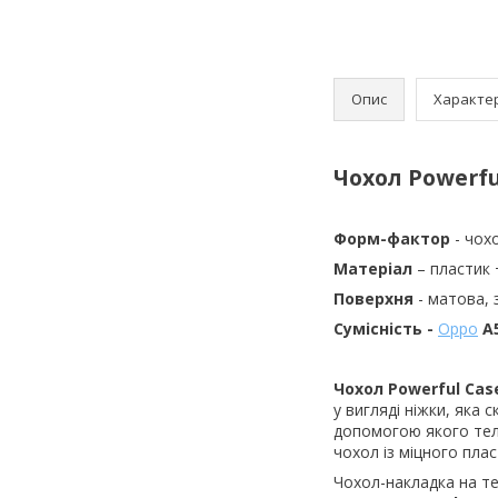
Опис
Характе
Чохол Powerfu
Форм-фактор
- чох
Матеріал
– пластик 
Поверхня
- матова,
Сумісність -
Oppo
A
Чохол
Powerful
Cas
у вигляді ніжки, яка
допомогою якого тел
чохол із міцного пла
Чохол-накладка на 