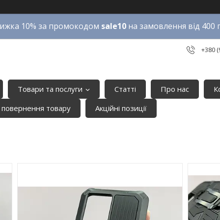
ижка 10% за промокодом
sale10
на замовлення від 400 
+380 (
Товари та послуги
Статті
Про нас
К
 повернення товару
Акційні позиції