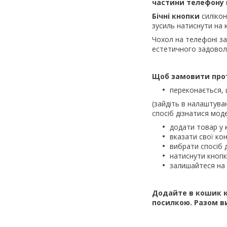
частини телефону
Бічні кнопки
силіко
зусиль натиснути на 
Чохол на телефоні з
естетичного задовол
Щоб замовити прот
переконається, 
(зайдіть в налаштува
спосіб дізнатися моде
додати товар у 
вказати свої кон
вибрати спосіб 
натиснути кноп
залишайтеся на 
Додайте в кошик к
посилкою.
Разом в