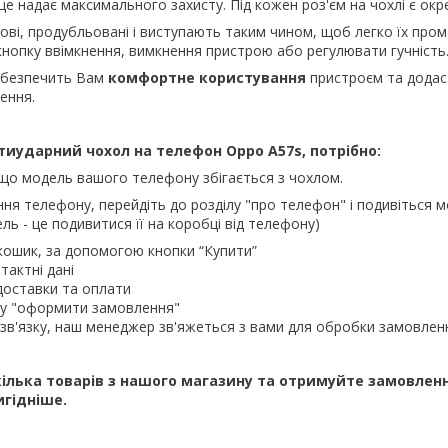
це надає максимального захисту. Під кожен роз'єм на чохлі є окр
нові, продубльовані і виступають таким чином, щоб легко їх пром
кнопку ввімкнення, вимкнення пристрою або регулювати гучність
абезпечить Вам
комфортне користування
пристроєм та додас
ення.
иударний чохол на телефон Oppo A57s, потрібно:
що модель вашого телефону збігається з чохлом.
ння телефону, перейдіть до розділу "про телефон" і подивіться м
ль - це подивитися її на коробці від телефону)
кошик, за допомогою кнопки “Купити”
тактні дані
доставки та оплати
ку "оформити замовлення"
зв'язку, наш менеджер зв'яжеться з вами для обробки замовлен
ілька товарів з нашого магазину та отримуйте замовлен
игідніше.