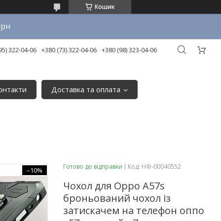
Кошик
грн
95) 322-04-06
+380 (73) 322-04-06
+380 (98) 323-04-06
онтакти
Доставка та оплата
Готово до відправки
Код:
НФ-00040552
–10%
Чохол для Oppo A57s
броньований чохол із
затискачем на телефон оппо