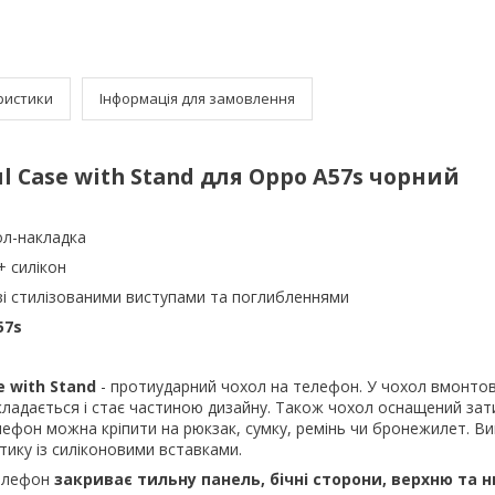
ристики
Інформація для замовлення
l Case with Stand для Oppo A57s чорний
ол-накладка
+ силікон
 зі стилізованими виступами та поглибленнями
57s
e
with
Stand
- протиударний чохол на телефон. У чохол вмонтов
 складається і стає частиною дизайну. Також чохол оснащений зат
ефон можна кріпити на рюкзак, сумку, ремінь чи бронежилет. В
стику із силіконовими вставками.
телефон
закриває тильну панель, бічні сторони, верхню та 