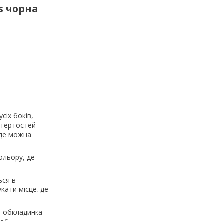
7s чорна
сіх боків,
отертостей
 де можна
ольору, де
ься в
кати місце, де
 і обкладинка