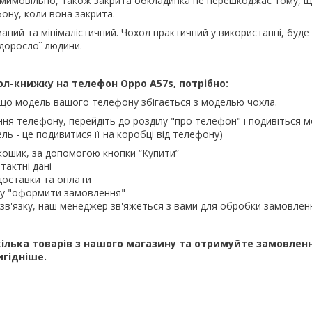
 мимовільно, також закрита обкладинка не перешкоджає тому, 
ону, коли вона закрита.
аний та мінімалістичний. Чохол практичний у використанні, буде
 дорослої людини.
л-книжку на телефон Oppo A57s, потрібно:
що модель вашого телефону збігається з моделью чохла.
ння телефону, перейдіть до розділу "про телефон" і подивіться м
ль - це подивитися її на коробці від телефону)
кошик, за допомогою кнопки “Купити”
тактні дані
доставки та оплати
ку "оформити замовлення"
зв'язку, наш менеджер зв'яжеться з вами для обробки замовлен
ілька товарів з нашого магазину та отримуйте замовлен
игідніше.