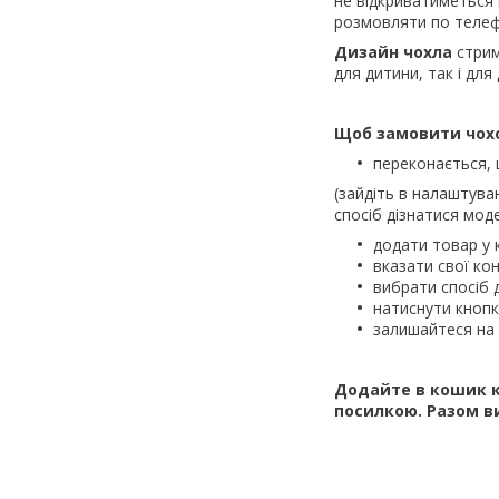
не відкриватиметься
розмовляти по телеф
Дизайн чохла
стрим
для дитини, так і для
Щоб замовити чохо
переконається, 
(зайдіть в налаштува
спосіб дізнатися моде
додати товар у 
вказати свої кон
вибрати спосіб 
натиснути кноп
залишайтеся на 
Додайте в кошик к
посилкою.
Разом в