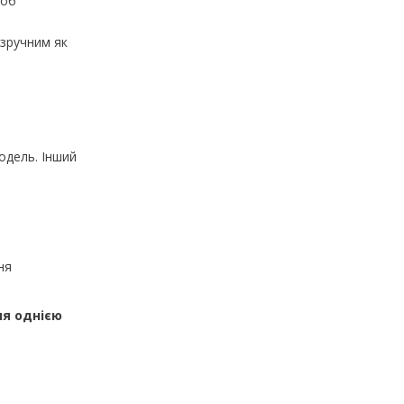
щоб
 зручним як
одель. Інший
ня
ня однією