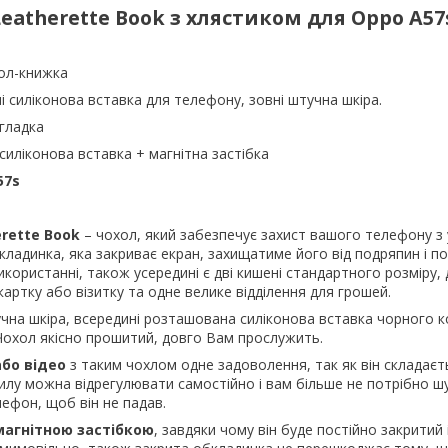
eatherette Book з хлястиком для Oppo A5
ол-книжка
і силіконова вставка для телефону, зовні штучна шкіра.
 гладка
силіконова вставка + магнітна застібка
57s
erette Book
– чохол, який забезпечує захист вашого телефону з у
ладинка, яка закриває екран, захищатиме його від подряпин і п
користанні, також усередині є дві кишені стандартного розміру,
картку або візитку та одне велике відділення для грошей.
чна шкіра, всередині розташована силіконова вставка чорного к
 Чохол якісно прошитий, довго Вам прослужить.
бо відео
з таким чохлом одне задоволення, так як він складаєт
хилу можна відрегулювати самостійно і вам більше не потрібно шу
ефон, щоб він не падав.
агнітною застібкою
, завдяки чому він буде постійно закритий