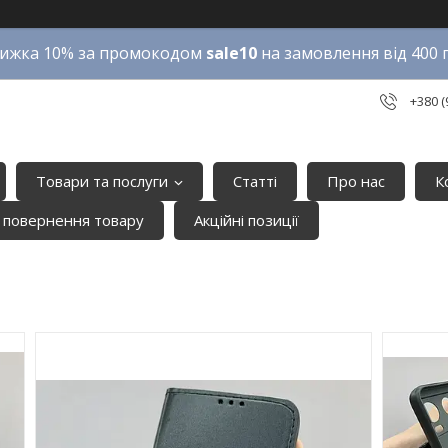
ижка 10% за промокодом
sale10
на замовлення від 400 
+380 (
Товари та послуги
Статті
Про нас
К
 повернення товару
Акційні позиції