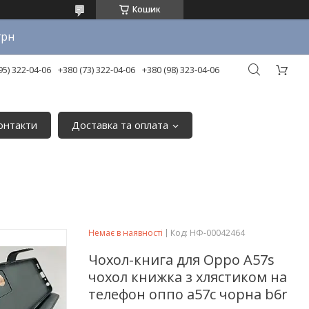
Кошик
грн
95) 322-04-06
+380 (73) 322-04-06
+380 (98) 323-04-06
онтакти
Доставка та оплата
Немає в наявності
Код:
НФ-00042464
Чохол-книга для Oppo A57s
чохол книжка з хлястиком на
телефон оппо а57с чорна b6r