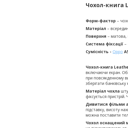
Чохол-книга L
Форм-фактор
– чох
Матеріал
– всередин
Поверхня
– матова,
Система фіксації
– 
Сумісність -
Oppo
A
Чохол-книга Leath
включаючи екран. Обк
при повсякденному ви
зберігати банківську 
Матеріал чохла
шту
фіксується пристрій.
Дивитися фільми а
підставку, висоту на
можна поставити тел
Чохол оснащений м