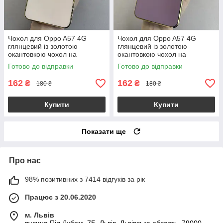
Чохол для Oppo A57 4G
Чохол для Oppo A57 4G
глянцевий із золотою
глянцевий із золотою
окантовкою чохол на
окантовкою чохол на
телефон оппо а57 4г
телефон оппо а57 4г
Готово до відправки
Готово до відправки
пудровий h7y
чорничний h7y
162
162
₴
₴
180 ₴
180 ₴
Купити
Купити
Показати ще
Про нас
98% позитивних з 7414 відгуків за рік
Працює з 20.06.2020
м. Львів