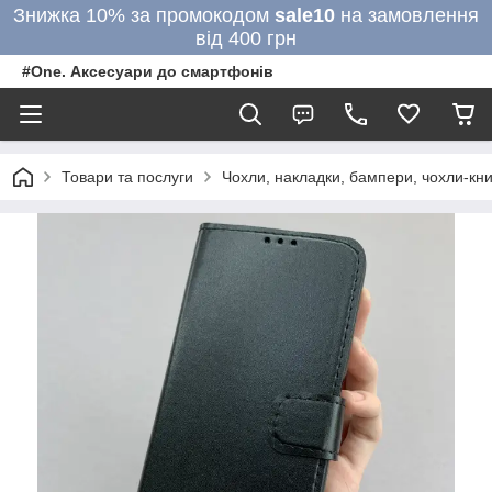
Знижка 10% за промокодом
sale10
на замовлення
від 400 грн
#One. Аксесуари до смартфонів
Товари та послуги
Чохли, накладки, бампери, чохли-кни