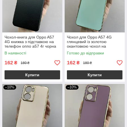
Чохол-книга для Oppo A57
Чохол для Oppo A57 4G
4G книжка з підставкою на
глянцевий із золотою
телефон оппо а57 4г чорна
окантовкою чохол на
stn
телефон оппо а57 4г
В наявності
Готово до відправки
бірюзовий h7y
162
162
₴
₴
180 ₴
180 ₴
Купити
Купити
–10%
–10%