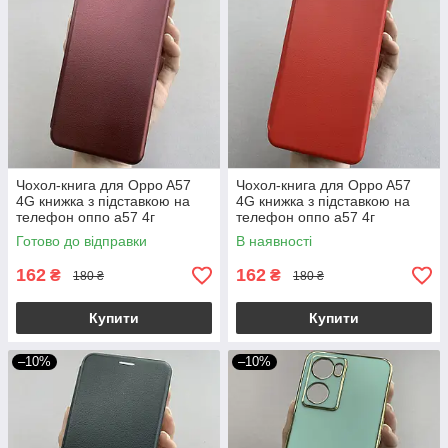
Чохол-книга для Oppo A57
Чохол-книга для Oppo A57
4G книжка з підставкою на
4G книжка з підставкою на
телефон оппо а57 4г
телефон оппо а57 4г
бордова stn
червона stn
Готово до відправки
В наявності
162
162
₴
₴
180 ₴
180 ₴
Купити
Купити
–10%
–10%