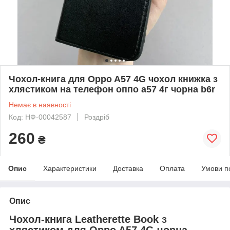
Чохол-книга для Oppo A57 4G чохол книжка з
хлястиком на телефон оппо а57 4г чорна b6r
Немає в наявності
Код: НФ-00042587
Роздріб
260
₴
Опис
Характеристики
Доставка
Оплата
Умови п
Опис
Чохол-книга Leatherette Book з
хлястиком для Oppo A57 4G чорна