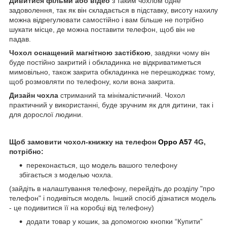
Дивитися фільми або відео
з таким чохлом одне
задоволення, так як він складається в підставку, висоту нахилу
можна відрегулювати самостійно і вам більше не потрібно
шукати місце, де можна поставити телефон, щоб він не
падав.
Чохол оснащений магнітною застібкою
, завдяки чому він
буде постійно закритий і обкладинка не відкриватиметься
мимовільно, також закрита обкладинка не перешкоджає тому,
щоб розмовляти по телефону, коли вона закрита.
Дизайн чохла
стриманий та мінімалістичний. Чохол
практичний у використанні, буде зручним як для дитини, так і
для дорослої людини.
Щоб замовити чохол-книжку на телефон
Oppo A57
4G,
потрібно:
переконається, що модель вашого телефону
збігається з моделью чохла.
(зайдіть в налаштування телефону, перейдіть до розділу "про
телефон" і подивіться модель. Інший спосіб дізнатися модель
- це подивитися її на коробці від телефону)
додати товар у кошик, за допомогою кнопки “Купити”