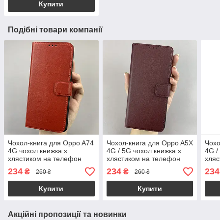
Купити
Подібні товари компанії
Чохол-книга для Oppo A74
Чохол-книга для Oppo A5X
Чохо
4G чохол книжка з
4G / 5G чохол книжка з
4G /
хлястиком на телефон
хлястиком на телефон
хляс
оппо а74 4г червона b6r
оппо а5х 4г / 5г бордова
оппо
234
234
234
₴
₴
260 ₴
260 ₴
b6r
Купити
Купити
Акційні пропозиції та новинки