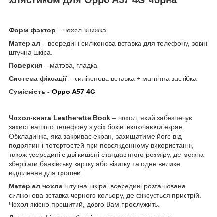
Форм-фактор
– чохол-книжка
Матеріал
– всередині силіконова вставка для телефону, зовні
штучна шкіра.
Поверхня
– матова, гладка
Система фіксації
– силіконова вставка + магнітна застібка
Сумісність -
Oppo A57 4G
Чохол-книга Leatherette Book
– чохол, який забезпечує
захист вашого телефону з усіх боків, включаючи екран.
Обкладинка, яка закриває екран, захищатиме його від
подряпин і потертостей при повсякденному використанні,
також усередині є дві кишені стандартного розміру, де можна
зберігати банківську картку або візитку та одне велике
відділення для грошей.
Матеріал чохла
штучна шкіра, всередині розташована
силіконова вставка чорного кольору, де фіксується пристрій.
Чохол якісно прошитий, довго Вам прослужить.