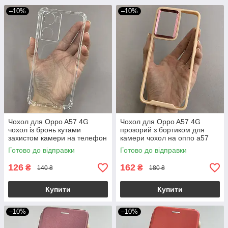
–10%
–10%
Чохол для Oppo A57 4G
Чохол для Oppo A57 4G
чохол із бронь кутами
прозорий з бортиком для
захистом камери на телефон
камери чохол на оппо а57
оппо а57 4г прозорий ttp
бежевий k6h
Готово до відправки
Готово до відправки
126
162
₴
₴
140 ₴
180 ₴
Купити
Купити
–10%
–10%