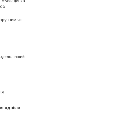
 і обкладинка
щоб
 зручним як
одель. Інший
ня
ня однією