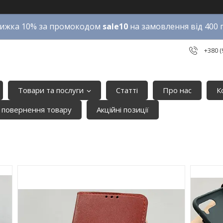
ижка 10% за промокодом
sale10
на замовлення від 400 
+380 (
Товари та послуги
Статті
Про нас
К
 повернення товару
Акційні позиції