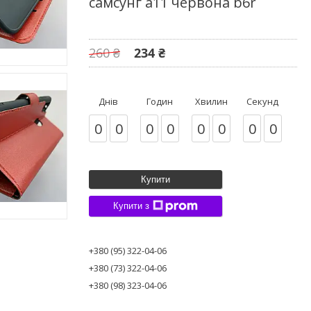
самсунг а11 червона b6r
260 ₴
234 ₴
Днів
Годин
Хвилин
Секунд
0
0
0
0
0
0
0
0
Купити
Купити з
+380 (95) 322-04-06
+380 (73) 322-04-06
+380 (98) 323-04-06