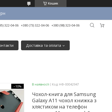
Кошик
грн
95) 322-04-06
+380 (73) 322-04-06
+380 (98) 323-04-06
онтакти
Доставка та оплата
В наявності
Код:
НФ-00042947
–10%
Чохол-книга для Samsung
Galaxy A11 чохол книжка з
хлястиком на телефон