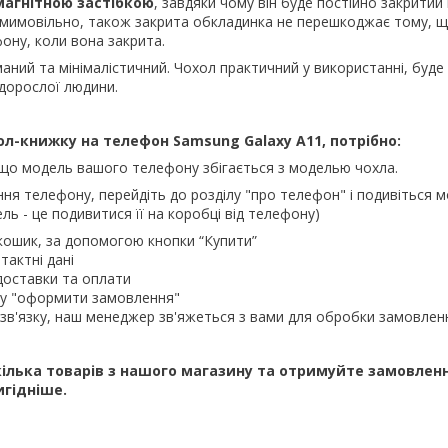
агнітною застібкою
, завдяки чому він буде постійно закритий
 мимовільно, також закрита обкладинка не перешкоджає тому, 
ону, коли вона закрита.
аний та мінімалістичний. Чохол практичний у використанні, буде
 дорослої людини.
л-книжку на телефон Samsung Galaxy A11, потрібно:
що модель вашого телефону збігається з моделью чохла.
ння телефону, перейдіть до розділу "про телефон" і подивіться м
ль - це подивитися її на коробці від телефону)
кошик, за допомогою кнопки “Купити”
тактні дані
доставки та оплати
ку "оформити замовлення"
зв'язку, наш менеджер зв'яжеться з вами для обробки замовлен
ілька товарів з нашого магазину та отримуйте замовлен
игідніше.