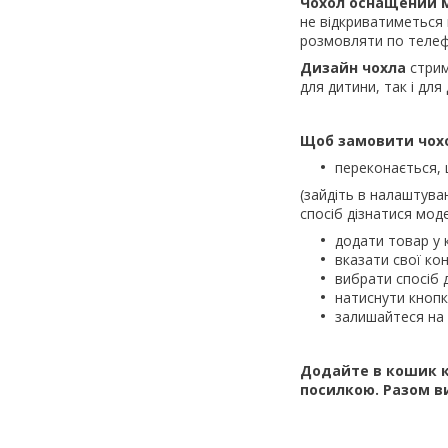
Чохол оснащений м
не відкриватиметься
розмовляти по телеф
Дизайн чохла
стрим
для дитини, так і для
Щоб замовити чохо
переконається, 
(зайдіть в налаштува
спосіб дізнатися моде
додати товар у 
вказати свої кон
вибрати спосіб 
натиснути кноп
залишайтеся на 
Додайте в кошик к
посилкою.
Разом в