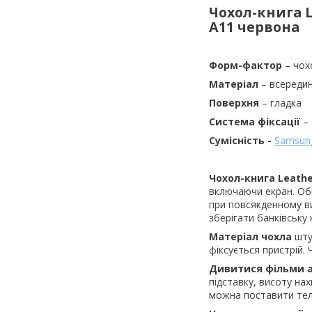
Чохол-книга L
A11 червона
Форм-фактор
– чох
Матеріал
– всередин
Поверхня
– гладка
Система фіксації
– 
Сумісність -
Samsun
Чохол-книга Leath
включаючи екран. Обк
при повсякденному ви
зберігати банківську 
Матеріал чохла
шту
фіксується пристрій.
Дивитися фільми а
підставку, висоту на
можна поставити тел