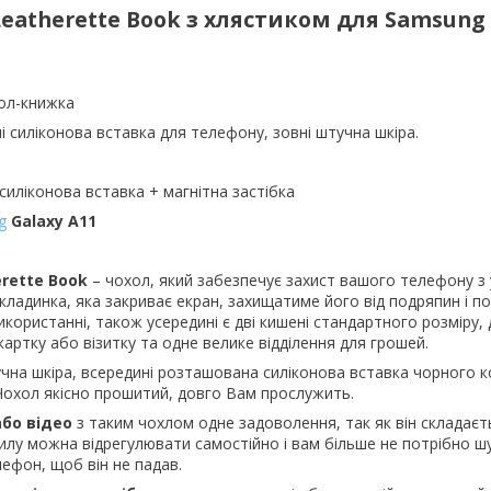
eatherette Book з хлястиком для Samsung 
ол-книжка
і силіконова вставка для телефону, зовні штучна шкіра.
силіконова вставка + магнітна застібка
g
Galaxy A11
erette Book
– чохол, який забезпечує захист вашого телефону з у
ладинка, яка закриває екран, захищатиме його від подряпин і п
користанні, також усередині є дві кишені стандартного розміру,
картку або візитку та одне велике відділення для грошей.
чна шкіра, всередині розташована силіконова вставка чорного к
 Чохол якісно прошитий, довго Вам прослужить.
бо відео
з таким чохлом одне задоволення, так як він складаєт
хилу можна відрегулювати самостійно і вам більше не потрібно шу
ефон, щоб він не падав.