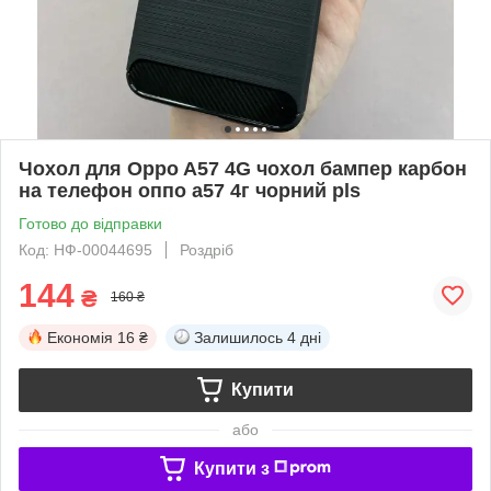
Чохол для Oppo A57 4G чохол бампер карбон
на телефон оппо а57 4г чорний pls
Готово до відправки
Код: НФ-00044695
Роздріб
144
₴
160 ₴
Економія
16 ₴
Залишилось
4 дні
Купити
або
Купити з