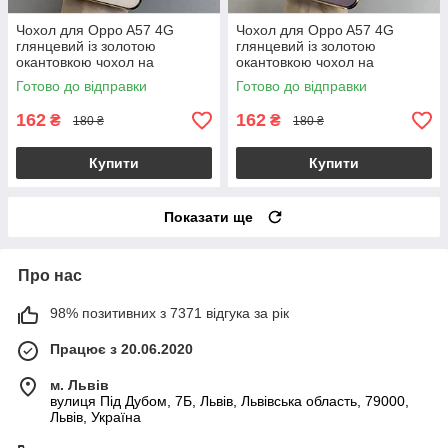
Чохол для Oppo A57 4G
Чохол для Oppo A57 4G
глянцевий із золотою
глянцевий із золотою
окантовкою чохол на
окантовкою чохол на
телефон оппо а57 4г
телефон оппо а57 4г
Готово до відправки
Готово до відправки
пудровий h7y
чорничний h7y
162
162
₴
₴
180 ₴
180 ₴
Купити
Купити
Показати ще
Про нас
98% позитивних з 7371 відгука за рік
Працює з 20.06.2020
м. Львів
вулиця Під Дубом, 7Б, Львів, Львівська область, 79000,
Львів, Україна