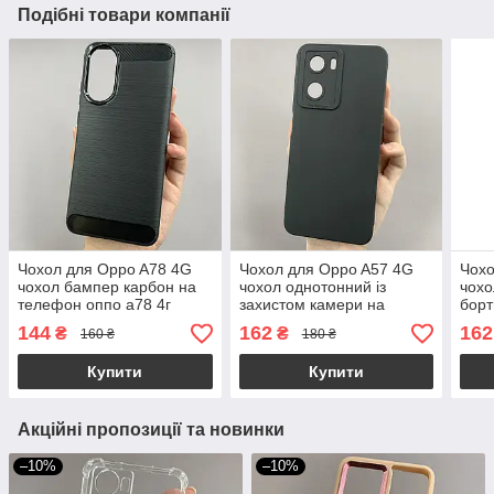
Подібні товари компанії
Чохол для Oppo A78 4G
Чохол для Oppo A57 4G
Чохо
чохол бампер карбон на
чохол однотонний із
чохо
телефон оппо а78 4г
захистом камери на
борт
чорний pls
телефон оппо а57 4г
оппо
144
162
162
₴
₴
160 ₴
180 ₴
чорний s2l
Купити
Купити
Акційні пропозиції та новинки
–10%
–10%