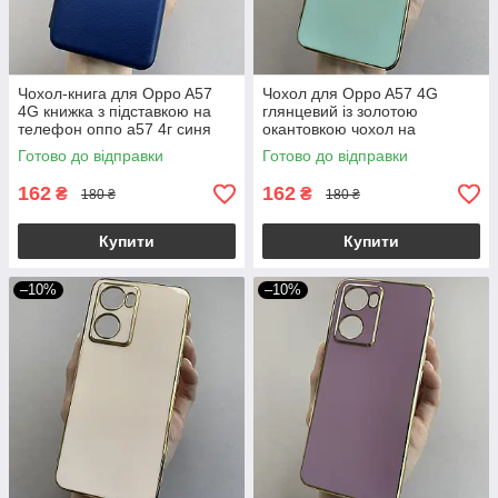
Чохол-книга для Oppo A57
Чохол для Oppo A57 4G
4G книжка з підставкою на
глянцевий із золотою
телефон оппо а57 4г синя
окантовкою чохол на
stn
телефон оппо а57 4г
Готово до відправки
Готово до відправки
бірюзовий h7y
162
162
₴
₴
180 ₴
180 ₴
Купити
Купити
–10%
–10%