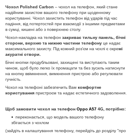
Чохол
Polished
Carbon
– чохол на телефон, який стане
надійним захистом вашого телефону при щоденному
користуванні. Чохол захистить телефон від ударів під час
падіння, від потертостей при взаємодії з іншими предметами
в сумці, кишені або з поверхнею столу.
Чохол-накладка на телефон
закриває тильну панель, бічні
сторони, верхню та нижню частини телефону
це надає
максимального захисту. Під кожний роз'єм на чохлі є окре
мі
акуратні отвори.
Бічні кнопки продубльовані, захищені та виступають таким
чином, щоб було легко їх промацати та без зусиль натиснути
на кнопку ввімкнення, вимкнення пристрою або регулювати
гучність.
Чохол на телефоні забезпечить Вам
комфортне
користування
пристроєм та надає естетичного задоволення.
Щоб замовити чохол на телефон
Oppo A57
4G, потрібно:
переконається, що модель вашого телефону
збігається з чохлом
(зайдіть в налаштування телефону, перейдіть до розділу "про