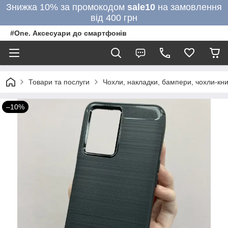
Знижка 10% за промокодом
sale10
на замовлення
від 400 грн
#One. Аксесуари до смартфонів
Товари та послуги
Чохли, накладки, бампери, чохли-кни
–10%