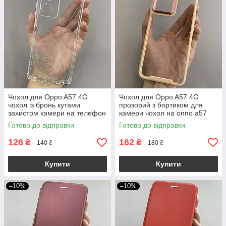
Чохол для Oppo A57 4G
Чохол для Oppo A57 4G
чохол із бронь кутами
прозорий з бортиком для
захистом камери на телефон
камери чохол на оппо а57
оппо а57 4г прозорий ttp
бежевий k6h
Готово до відправки
Готово до відправки
126
162
₴
₴
140 ₴
180 ₴
Купити
Купити
–10%
–10%