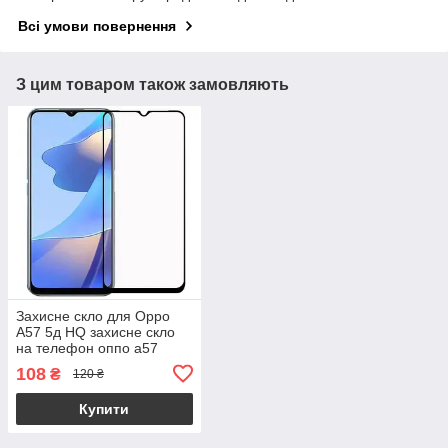
Всі умови повернення
З цим товаром також замовляють
Захисне скло для Oppo
A57 5д HQ захисне скло
на телефон оппо а57
чорне hqg
108
₴
120 ₴
Купити