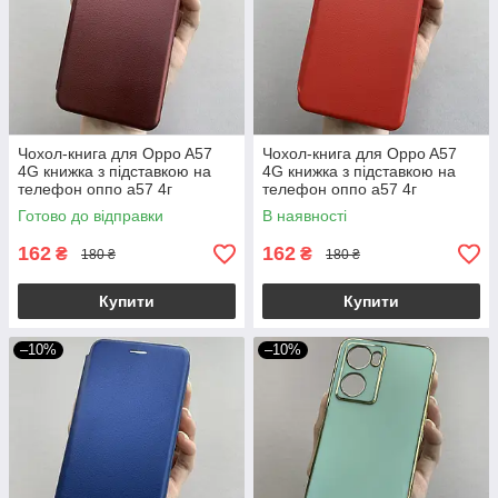
Чохол-книга для Oppo A57
Чохол-книга для Oppo A57
4G книжка з підставкою на
4G книжка з підставкою на
телефон оппо а57 4г
телефон оппо а57 4г
бордова stn
червона stn
Готово до відправки
В наявності
162
162
₴
₴
180 ₴
180 ₴
Купити
Купити
–10%
–10%