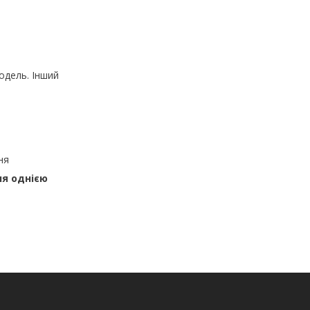
одель. Інший
ня
ня однією