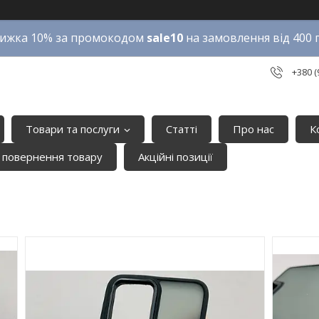
ижка 10% за промокодом
sale10
на замовлення від 400 
+380 (
Товари та послуги
Статті
Про нас
К
 повернення товару
Акційні позиції