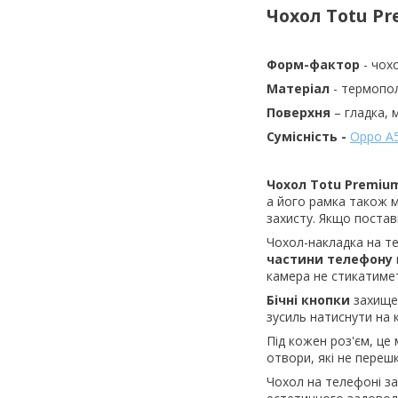
Чохол
Totu
Pr
Форм-фактор
- чох
Матеріал
- термопо
Поверхня
– гладка,
Сумісність -
Oppo A
Чохол
Totu
Premiu
а його рамка також м
захисту. Якщо постав
Чохол-накладка на 
частини телефону
камера не стикатиме
Бічні кнопки
захищен
зусиль натиснути на 
Під кожен роз'єм, це 
отвори, які не переш
Чохол на телефоні з