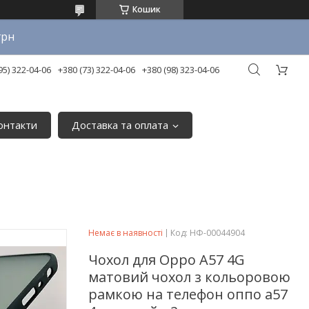
Кошик
грн
95) 322-04-06
+380 (73) 322-04-06
+380 (98) 323-04-06
онтакти
Доставка та оплата
Немає в наявності
Код:
НФ-00044904
Чохол для Oppo A57 4G
матовий чохол з кольоровою
рамкою на телефон оппо а57