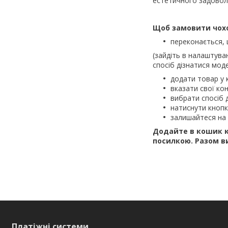
естетичного задовол
Щоб замовити чох
переконається, 
(зайдіть в налаштува
спосіб дізнатися моде
додати товар у 
вказати свої кон
вибрати спосіб 
натиснути кноп
залишайтеся на 
Додайте в кошик к
посилкою.
Разом в
Платіжні системи