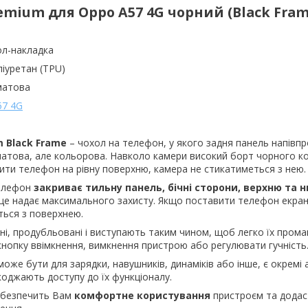
emium для Oppo A57 4G чорний (Black
Fra
ол-накладка
ліуретан (TPU)
 матова
57 4G
m
Black
Frame
– чохол на телефон, у якого задня панель напівп
атова, але кольорова. Навколо камери високий борт чорного ко
ити телефон на рівну поверхню, камера не стикатиметься з нею.
телефон
закриває тильну панель, бічні сторони, верхню та 
це надає максимального захисту. Якщо поставити телефон екран
ться з поверхнею.
і, продубльовані і виступають таким чином, щоб легко їх промац
кнопку ввімкнення, вимкнення пристрою або регулювати гучність
може бути для зарядки, навушників, динаміків або інше, є окремі 
коджають доступу до їх функціоналу.
абезпечить Вам
комфортне користування
пристроєм та додас