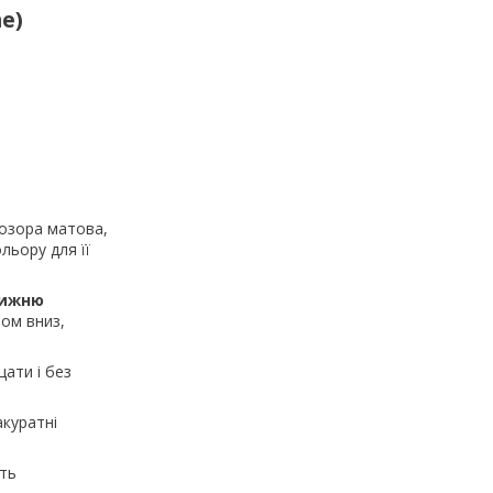
me
)
розора матова,
льору для її
нижню
ом вниз,
ати і без
.
акуратні
ть