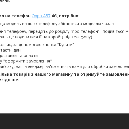
ення.
ол на телефон
Oppo A57
4G, потрібно:
що модель вашого телефону збігається з моделлю чохла.
ння телефону, перейдіть до розділу "про телефон" і подивіться м
ль - це подивитися її на коробці від телефону)
кошик, за допомогою кнопки “Купити”
тактні дані
доставки та оплати
ку "оформити замовлення"
зв'язку, наш менеджер зв'яжеться з вами для обробки замовлен
ілька товарів з нашого магазину та отримуйте замовлен
игідніше.