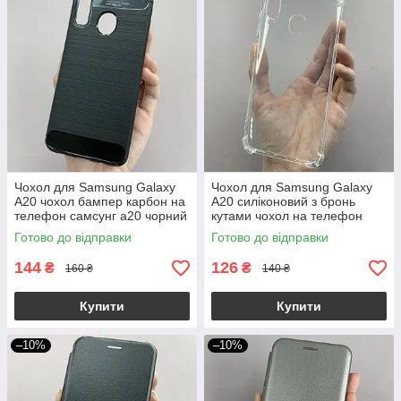
Чохол для Samsung Galaxy
Чохол для Samsung Galaxy
A20 чохол бампер карбон на
A20 силіконовий з бронь
телефон самсунг а20 чорний
кутами чохол на телефон
pls
самсунг а20 прозорий ttp
Готово до відправки
Готово до відправки
144
126
₴
₴
160 ₴
140 ₴
Купити
Купити
–10%
–10%