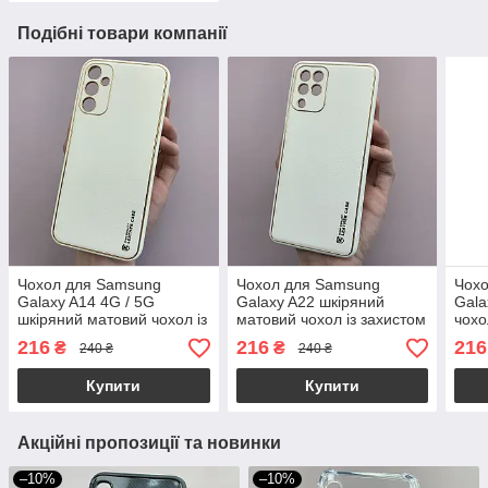
Подібні товари компанії
Чохол для Samsung
Чохол для Samsung
Чох
Galaxy A14 4G / 5G
Galaxy A22 шкіряний
Gala
шкіряний матовий чохол із
матовий чохол із захистом
чохо
захистом камери на
камери на телефон
а30 
216
216
216
₴
₴
240 ₴
240 ₴
телефон самсунг а14
самсунг а22 білий u9h
білий u9h
Купити
Купити
Акційні пропозиції та новинки
–10%
–10%