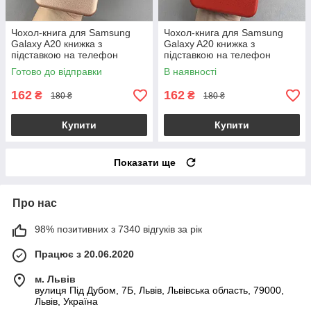
Чохол-книга для Samsung
Чохол-книга для Samsung
Galaxy A20 книжка з
Galaxy A20 книжка з
підставкою на телефон
підставкою на телефон
самсунг а20 рожеве золото
самсунг а20 червона stn
Готово до відправки
В наявності
stn
162
162
₴
₴
180 ₴
180 ₴
Купити
Купити
Показати ще
Про нас
98% позитивних з 7340 відгуків за рік
Працює з 20.06.2020
м. Львів
вулиця Під Дубом, 7Б, Львів, Львівська область, 79000,
Львів, Україна