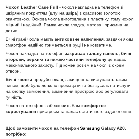
Чохол
Leather
Case
Full
- чохол накладка на телефон зі
шкіряним покриттям (штучна шкіра) з красивою золотою
окантовкою. Основа чохла виготовлена з пластику, тому чохол
міцний і надійний. Рамка чохла гладка, матова і приємна на
дотик.
Бічні грані чохла мають
антиковзне напилення
, завдяки яким
смартфон надійно тримається в руці і не ковзатиме.
Чохол-накладка на телефон
закриває тильну панель, бічні
сторони, верхню та нижню частини телефону
це надає
максимального захисту. Під кожен роз'єм на чохлі є окремі
отвори.
Бічні кнопки
продубльовані, захищені та виступають таким
чином, щоб було легко їх промацати та без зусиль натиснути
на кнопку ввімкнення, вимкнення пристрою або регулювати
гучність.
Чохол на телефоні забезпечить Вам
комфортне
користування
пристроєм та надає естетичного задоволення.
Щоб замовити чохол на телефон
Samsung
Galaxy A20,
потрібно: