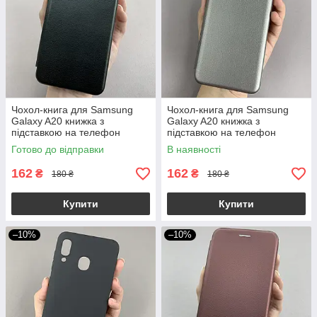
Чохол-книга для Samsung
Чохол-книга для Samsung
Galaxy A20 книжка з
Galaxy A20 книжка з
підставкою на телефон
підставкою на телефон
самсунг а20 чорна stn
самсунг а20 сіра stn
Готово до відправки
В наявності
162
162
₴
₴
180 ₴
180 ₴
Купити
Купити
–10%
–10%