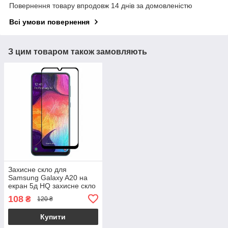
Повернення товару впродовж 14 днів за домовленістю
Всі умови повернення
З цим товаром також замовляють
Захисне скло для
Samsung Galaxy A20 на
екран 5д HQ захисне скло
на телефон самсунг а20
108
₴
120 ₴
чорне HQG
Купити