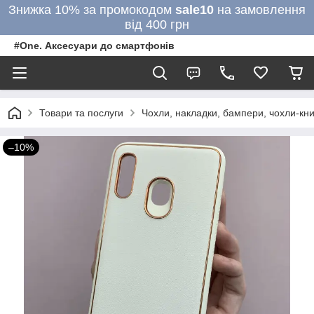
Знижка 10% за промокодом
sale10
на замовлення
від 400 грн
#One. Аксесуари до смартфонів
Товари та послуги
Чохли, накладки, бампери, чохли-кни
–10%