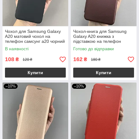
Чохол для Samsung Galaxy
Чохол-книга для Samsung
A20 матовий чохол на
Galaxy A20 книжка з
телефон самсунг а20 чорний
підставкою на телефон
tpb
самсунг а20 бордова stn
В наявності
Готово до відправки
108
162
₴
₴
120 ₴
180 ₴
Купити
Купити
–10%
–10%