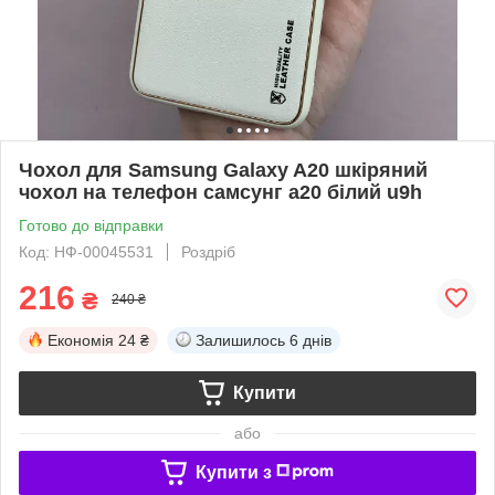
Чохол для Samsung Galaxy A20 шкіряний
чохол на телефон самсунг а20 білий u9h
Готово до відправки
Код: НФ-00045531
Роздріб
216
₴
240 ₴
Економія
24 ₴
Залишилось
6 днів
Купити
або
Купити з