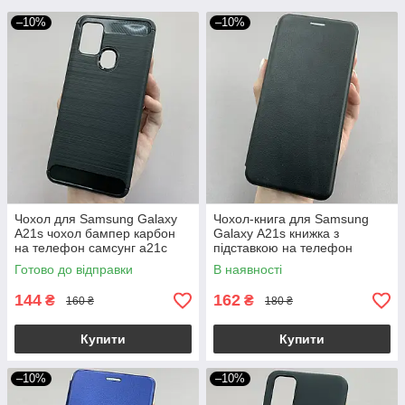
–10%
–10%
Чохол для Samsung Galaxy
Чохол-книга для Samsung
A21s чохол бампер карбон
Galaxy А21s книжка з
на телефон самсунг а21с
підставкою на телефон
чорний pls
самсунг а21с чорна stn
Готово до відправки
В наявності
144
162
₴
₴
160 ₴
180 ₴
Купити
Купити
–10%
–10%