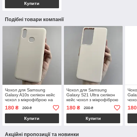
Купити
Подібні товари компанії
Чохол для Samsung
Чохол для Samsung
Чох
Galaxy A10s силікон кейс
Galaxy S21 Ultra силікон
Gala
чохол з мікрофіброю на
кейс чохол з мікрофіброю
чохо
телефон самсунг а10с
на самсунг с21 ультра
теле
180
180
180
₴
₴
200 ₴
200 ₴
пудровий r4e
пудровий r4e
пудр
Купити
Купити
Акційні пропозиції та новинки