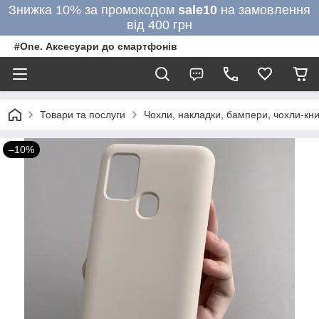
Знижка 10% за промокодом
sale10
на замовлення
від 400 грн
#One. Аксесуари до смартфонів
Товари та послуги
Чохли, накладки, бампери, чохли-кни
–10%