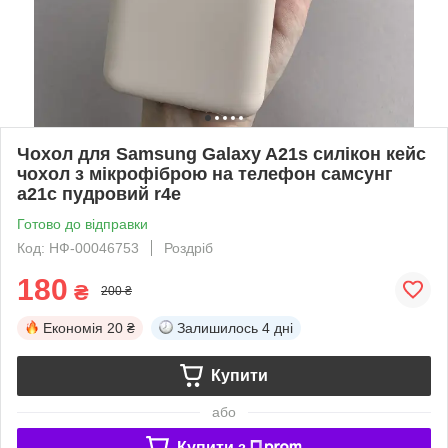
Чохол для Samsung Galaxy A21s силікон кейс
чохол з мікрофіброю на телефон самсунг
а21с пудровий r4e
Готово до відправки
Код: НФ-00046753
Роздріб
180
₴
200 ₴
Економія
20 ₴
Залишилось
4 дні
Купити
або
Купити з