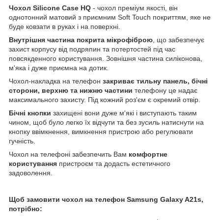
Чохол
Silicone
Case
HQ
- чохол преміум якості, він
однотонний матовий з приємним Soft Touch покриттям, яке не
буде ковзати в руках і на поверхні.
Внутрішня частина покрита мікрофіброю
, що забезпечує
захист корпусу від подряпин та потертостей під час
повсякденного користування. Зовнішня частина силіконова,
м'яка і дуже приємна на дотик.
Чохол-накладка на телефон
закриває тильну панель, бічні
сторони, верхню та нижню частини
телефону це надає
максимального захисту. Під кожний роз'єм є окремий отвір.
Бічні кнопки
захищені вони дуже м'які і виступають таким
чином, щоб було легко їх відчути та без зусиль натиснути на
кнопку ввімкнення, вимкнення пристрою або регулювати
гучність.
Чохол на телефоні забезпечить Вам
комфортне
користування
пристроєм та додасть естетичного
задоволення.
Щоб замовити чохол на телефон Samsung Galaxy A21s,
потрібно: