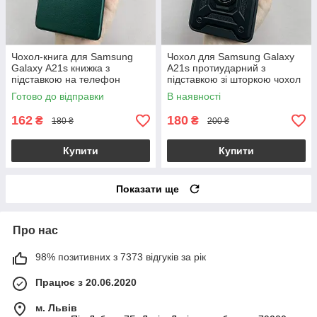
Чохол-книга для Samsung
Чохол для Samsung Galaxy
Galaxy А21s книжка з
A21s протиударний з
підставкою на телефон
підставкою зі шторкою чохол
самсунг а21с темно-зелена
на самсунг А21с чорний CRT
Готово до відправки
В наявності
stn
162
180
₴
₴
180 ₴
200 ₴
Купити
Купити
Показати ще
Про нас
98% позитивних з 7373 відгуків за рік
Працює з 20.06.2020
м. Львів