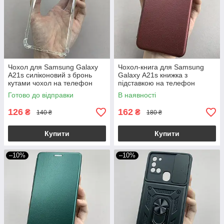
Чохол для Samsung Galaxy
Чохол-книга для Samsung
А21s силіконовий з бронь
Galaxy А21s книжка з
кутами чохол на телефон
підставкою на телефон
самсунг а21с прозорий ttp
самсунг а21с бордова stn
Готово до відправки
В наявності
126
162
₴
₴
140 ₴
180 ₴
Купити
Купити
–10%
–10%