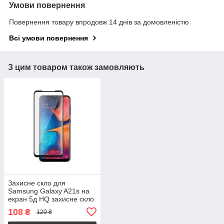
Умови повернення
Повернення товару впродовж 14 днів за домовленістю
Всі умови повернення
З цим товаром також замовляють
Захисне скло для
Samsung Galaxy A21s на
екран 5д HQ захисне скло
на телефон самсунг а21с
108
₴
120 ₴
чорне HQG