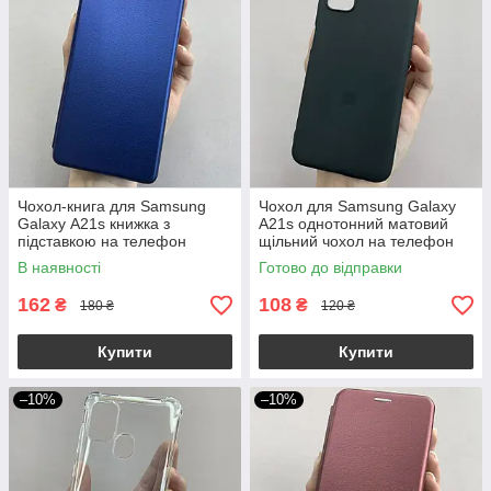
Чохол-книга для Samsung
Чохол для Samsung Galaxy
Galaxy А21s книжка з
A21s однотонний матовий
підставкою на телефон
щільний чохол на телефон
самсунг а21с синя stn
самсунг а21с чорний TPB
В наявності
Готово до відправки
162
108
₴
₴
180 ₴
120 ₴
Купити
Купити
–10%
–10%