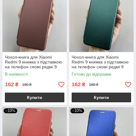
Чохол-книга для Xiaomi
Чохол-книга для Xiaomi
Redmi 9 книжка з підставкою
Redmi 9 книжка з підставкою
на телефон сяомі редмі 9
на телефон сяомі редмі 9
бордова stn
темно-зелена stn
В наявності
Готово до відправки
162
162
₴
₴
180 ₴
180 ₴
Купити
Купити
–10%
–10%