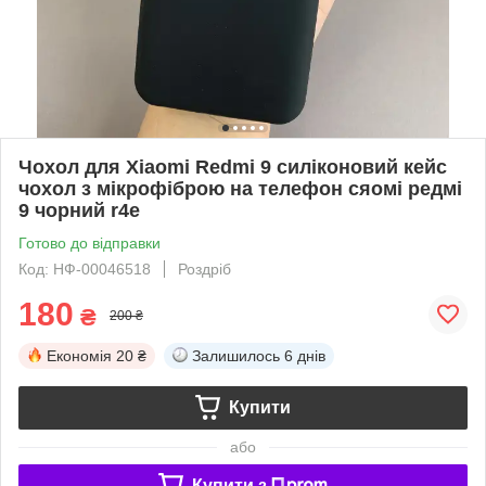
Чохол для Xiaomi Redmi 9 силіконовий кейс
чохол з мікрофіброю на телефон сяомі редмі
9 чорний r4e
Готово до відправки
Код: НФ-00046518
Роздріб
180
₴
200 ₴
Економія
20 ₴
Залишилось
6 днів
Купити
або
Купити з