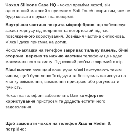
Чохол
Silicone
Case
HQ
- чохол преміум якості, він
однотонний матовий з приємним Soft Touch покриттям, яке не
буде ковзати в руках і на поверхні.
Внутрішня частина покрита мікрофіброю
, що забезпечує
захист корпусу від подряпин та потертостей під час
повсякденного користування. Зовнішня частина силіконова,
м'яка і дуже приємна на дотик.
Чохол-накладка на телефон
закриває тильну панель, бічні
сторони, верхню та нижню частини
телефону це надає
максимального захисту. Під кожний роз'єм є окремий отвір.
Бічні кнопки
захищені вони дуже м'які і виступають таким
чином, щоб було легко їх відчути та без зусиль натиснути на
кнопку ввімкнення, вимкнення пристрою або регулювати
гучність.
Чохол на телефоні забезпечить Вам
комфортне
користування
пристроєм та додасть естетичного
задоволення.
Щоб замовити чохол на телефон
Xiaomi
Redmi 9,
потрібно: