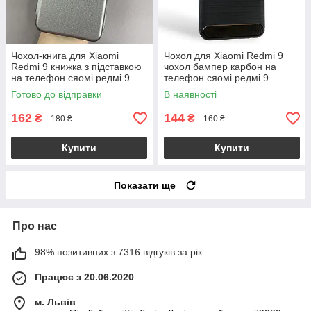
Чохол-книга для Xiaomi
Чохол для Xiaomi Redmi 9
Redmi 9 книжка з підставкою
чохол бампер карбон на
на телефон сяомі редмі 9
телефон сяомі редмі 9
сіра stn
чорний pls
Готово до відправки
В наявності
162
144
₴
₴
180 ₴
160 ₴
Купити
Купити
Показати ще
Про нас
98% позитивних з 7316 відгуків за рік
Працює з 20.06.2020
м. Львів