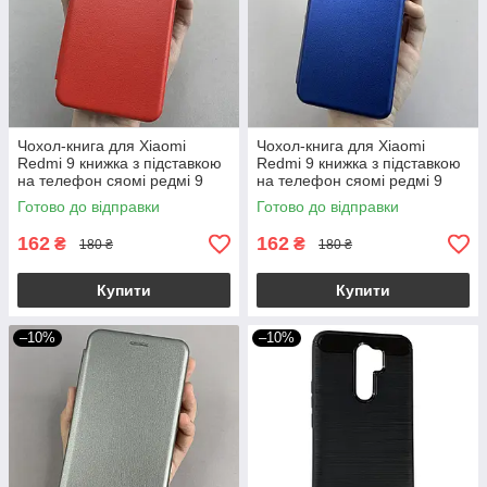
Чохол-книга для Xiaomi
Чохол-книга для Xiaomi
Redmi 9 книжка з підставкою
Redmi 9 книжка з підставкою
на телефон сяомі редмі 9
на телефон сяомі редмі 9
червона stn
синя stn
Готово до відправки
Готово до відправки
162
162
₴
₴
180 ₴
180 ₴
Купити
Купити
–10%
–10%