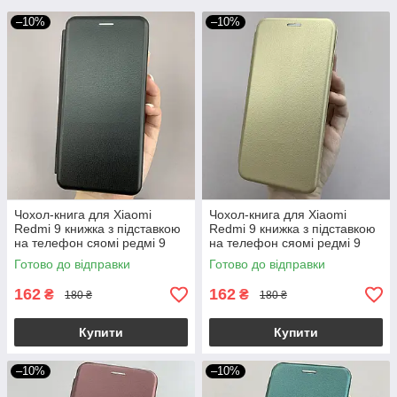
–10%
–10%
Чохол-книга для Xiaomi
Чохол-книга для Xiaomi
Redmi 9 книжка з підставкою
Redmi 9 книжка з підставкою
на телефон сяомі редмі 9
на телефон сяомі редмі 9
чорна stn
золота stn
Готово до відправки
Готово до відправки
162
162
₴
₴
180 ₴
180 ₴
Купити
Купити
–10%
–10%