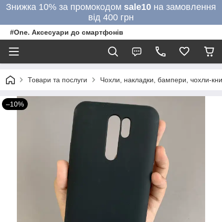
Знижка 10% за промокодом
sale10
на замовлення
від 400 грн
#One. Аксесуари до смартфонів
Товари та послуги
Чохли, накладки, бампери, чохли-кни
–10%