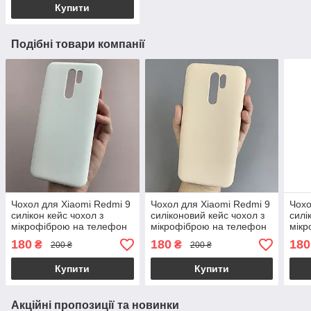
Купити
Подібні товари компанії
Чохол для Xiaomi Redmi 9
Чохол для Xiaomi Redmi 9
Чохо
силікон кейс чохол з
силіконовий кейс чохол з
силі
мікрофіброю на телефон
мікрофіброю на телефон
мікр
сяомі редмі 9 білий r4e
сяомі редмі 9 пудровий
сяом
180
180
180
₴
₴
200 ₴
200 ₴
r4e
Купити
Купити
Акційні пропозиції та новинки