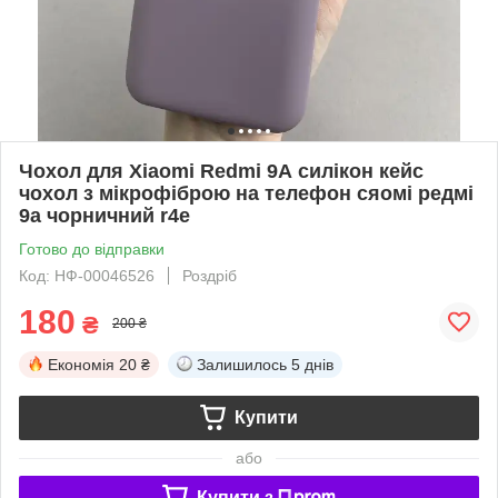
Чохол для Xiaomi Redmi 9А силікон кейс
чохол з мікрофіброю на телефон сяомі редмі
9а чорничний r4e
Готово до відправки
Код: НФ-00046526
Роздріб
180
₴
200 ₴
Економія
20 ₴
Залишилось
5 днів
Купити
або
Купити з