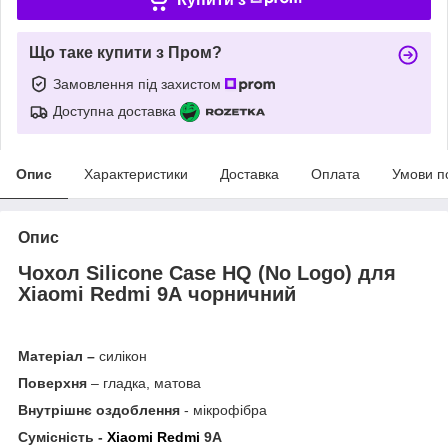
Що таке купити з Пром?
Замовлення під захистом
Доступна доставка
Опис
Характеристики
Доставка
Оплата
Умови п
Опис
Чохол Silicone Case HQ (No Logo) для
Xiaomi Redmi 9А чорничний
Матеріал –
силікон
Поверхня
– гладка, матова
Внутрішнє оздоблення
- мікрофібра
Сумісність -
Xiaomi Redmi
9А