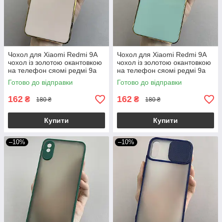
Чохол для Xiaomi Redmi 9A
Чохол для Xiaomi Redmi 9A
чохол із золотою окантовкою
чохол із золотою окантовкою
на телефон сяомі редмі 9а
на телефон сяомі редмі 9а
пудровий h7y
бірюзовий h7y
Готово до відправки
Готово до відправки
162
162
₴
₴
180 ₴
180 ₴
Купити
Купити
–10%
–10%