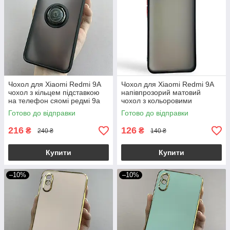
Чохол для Xiaomi Redmi 9A
Чохол для Xiaomi Redmi 9A
чохол з кільцем підставкою
напівпрозорий матовий
на телефон сяомі редмі 9а
чохол з кольоровими
чорний t8b
бортами на телефон сяомі
Готово до відправки
Готово до відправки
редмі 9а чорний tcb
216
126
₴
₴
240 ₴
140 ₴
Купити
Купити
–10%
–10%