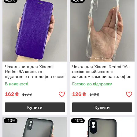
–10%
–10%
Чохол-книга для Xiaomi
Чохол для Xiaomi Redmi 9A
Redmi 9А книжка з
силіконовий чохол із
підставкою на телефон сяомі
захистом камери на телефон
редмі 9а фіолетова stn
сяомі редмі 9а прозорий hlg
В наявності
Готово до відправки
162
126
₴
₴
180 ₴
140 ₴
Купити
Купити
–10%
–10%