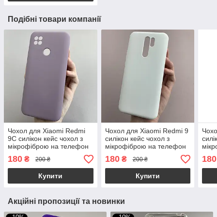
Подібні товари компанії
Чохол для Xiaomi Redmi
Чохол для Xiaomi Redmi 9
Чохо
9С силікон кейс чохол з
силікон кейс чохол з
силі
мікрофіброю на телефон
мікрофіброю на телефон
мікр
сяомі редмі 9с чорничний
сяомі редмі 9 білий r4e
сяом
180
180
180
₴
₴
200 ₴
200 ₴
r4e
Купити
Купити
Акційні пропозиції та новинки