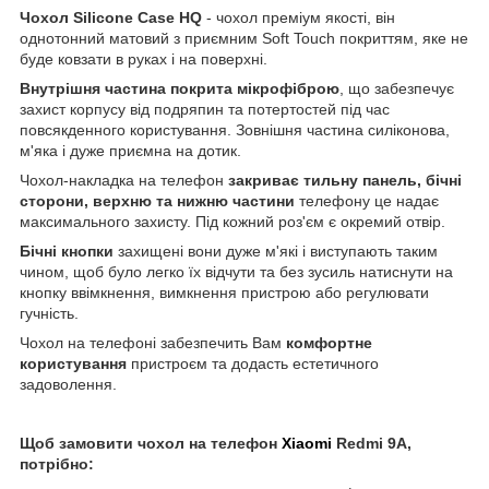
Чохол
Silicone
Case
HQ
- чохол преміум якості, він
однотонний матовий з приємним Soft Touch покриттям, яке не
буде ковзати в руках і на поверхні.
Внутрішня частина покрита мікрофіброю
, що забезпечує
захист корпусу від подряпин та потертостей під час
повсякденного користування. Зовнішня частина силіконова,
м'яка і дуже приємна на дотик.
Чохол-накладка на телефон
закриває тильну панель, бічні
сторони, верхню та нижню частини
телефону це надає
максимального захисту. Під кожний роз'єм є окремий отвір.
Бічні кнопки
захищені вони дуже м'які і виступають таким
чином, щоб було легко їх відчути та без зусиль натиснути на
кнопку ввімкнення, вимкнення пристрою або регулювати
гучність.
Чохол на телефоні забезпечить Вам
комфортне
користування
пристроєм та додасть естетичного
задоволення.
Щоб замовити чохол на телефон
Xiaomi
Redmi 9А,
потрібно: