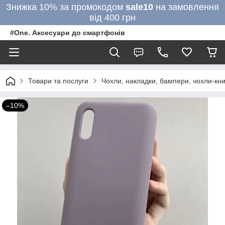
Знижка 10% за промокодом
sale10
на замовлення
від 400 грн
#One. Аксесуари до смартфонів
Товари та послуги
Чохли, накладки, бампери, чохли-кни
–10%