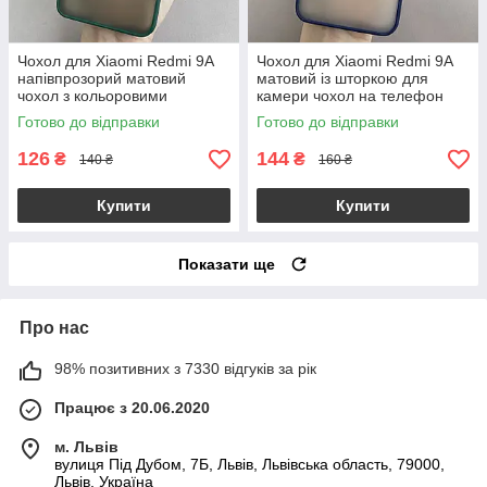
Чохол для Xiaomi Redmi 9A
Чохол для Xiaomi Redmi 9A
напівпрозорий матовий
матовий із шторкою для
чохол з кольоровими
камери чохол на телефон
бортами на сяомі редмі 9а
сяомі редмі 9а темно-синій
Готово до відправки
Готово до відправки
темно-зелений tcb
Cur
126
144
₴
₴
140 ₴
160 ₴
Купити
Купити
Показати ще
Про нас
98% позитивних з 7330 відгуків за рік
Працює з 20.06.2020
м. Львів
вулиця Під Дубом, 7Б, Львів, Львівська область, 79000,
Львів, Україна