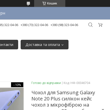
Кошик
грн
95) 322-04-06
+380 (73) 322-04-06
+380 (98) 323-04-06
онтакти
Доставка та оплата
Готово до відправки
Код:
НФ-00046704
–10%
Чохол для Samsung Galaxy
Note 20 Plus силікон кейс
чохол з мікрофіброю на