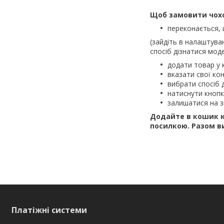
Щоб замовити чох
переконається,
(зайдіть в налаштува
спосіб дізнатися моде
додати товар у 
вказати свої кон
вибрати спосіб 
натиснути кноп
залишатися на з
Додайте в кошик к
посилкою.
Разом в
Платіжні системи