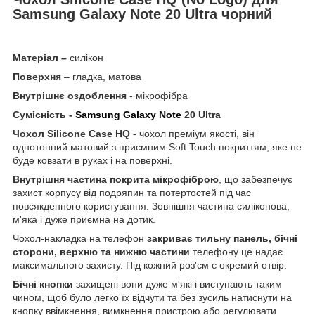
Samsung Galaxy Note 20 Ultra чорний
Матеріал –
силікон
Поверхня
– гладка, матова
Внутрішнє оздоблення
- мікрофібра
Сумісність -
Samsung Galaxy Note
20 Ultra
Чохол
Silicone
Case
HQ
- чохол преміум якості, він
однотонний матовий з приємним Soft Touch покриттям, яке не
буде ковзати в руках і на поверхні.
Внутрішня частина покрита мікрофіброю
, що забезпечує
захист корпусу від подряпин та потертостей під час
повсякденного користування. Зовнішня частина силіконова,
м'яка і дуже приємна на дотик.
Чохол-накладка на телефон
закриває тильну панель, бічні
сторони, верхню та нижню частини
телефону це надає
максимального захисту. Під кожний роз'єм є окремий отвір.
Бічні кнопки
захищені вони дуже м'які і виступають таким
чином, щоб було легко їх відчути та без зусиль натиснути на
кнопку ввімкнення, вимкнення пристрою або регулювати