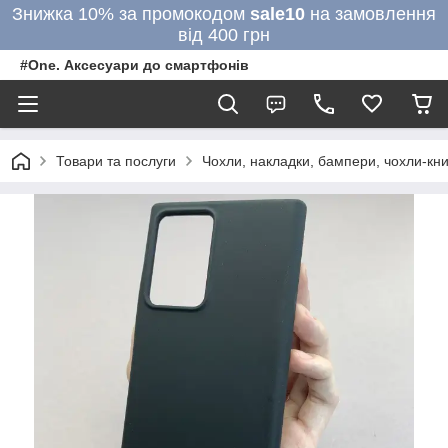
Знижка 10% за промокодом
sale10
на замовлення
від 400 грн
#One. Аксесуари до смартфонів
Товари та послуги
Чохли, накладки, бампери, чохли-кни