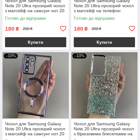
Чохол для Samsung Galaxy
Чохол для Samsung Galaxy
Note 20 Ultra прозорий чохол
Note 20 Ultra прозорий чохол
з магсейф на самсунг нот 20
з магсейф на телефон
ультра рожеве золото h3b
самсунг нот 20 ультра чорний
Готово до відправки
Готово до відправки
h3b
180
180
₴
₴
200 ₴
200 ₴
Купити
Купити
–10%
–10%
Чохол для Samsung Galaxy
Чохол для Samsung Galaxy
Note 20 Ultra прозорий чохол
Note 20 Ultra прозорий чохол
з магсейф на самсунг нот 20
з бірюзовими блискітками на
ультра бузковий h3b
самсунг нот 20 ультра q08u