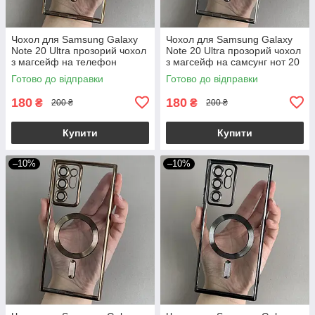
Чохол для Samsung Galaxy
Чохол для Samsung Galaxy
Note 20 Ultra прозорий чохол
Note 20 Ultra прозорий чохол
з магсейф на телефон
з магсейф на самсунг нот 20
самсунг нот 20 ультра
ультра срібний h3b
Готово до відправки
Готово до відправки
золотий h3b
180
180
₴
₴
200 ₴
200 ₴
Купити
Купити
–10%
–10%