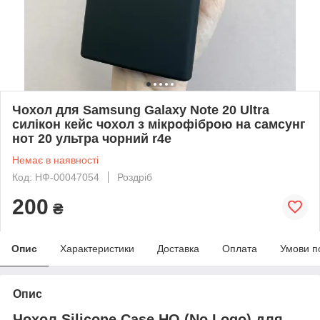
Чохол для Samsung Galaxy Note 20 Ultra
силікон кейс чохол з мікрофіброю на самсунг
нот 20 ультра чорний r4e
Немає в наявності
Код: НФ-00047054
Роздріб
200
₴
Опис
Характеристики
Доставка
Оплата
Умови п
Опис
Чохол Silicone Case HQ (No Logo) для