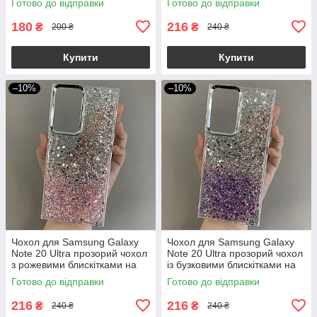
Готово до відправки
Готово до відправки
180
216
₴
₴
200 ₴
240 ₴
Купити
Купити
–10%
–10%
Чохол для Samsung Galaxy
Чохол для Samsung Galaxy
Note 20 Ultra прозорий чохол
Note 20 Ultra прозорий чохол
з рожевими блискітками на
із бузковими блискітками на
самсунг нот 20 ультра q08u
самсунг нот 20 ультра q08u
Готово до відправки
Готово до відправки
216
216
₴
₴
240 ₴
240 ₴