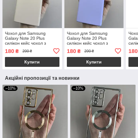
Чохол для Samsung
Чохол для Samsung
Чох
Galaxy Note 20 Plus
Galaxy Note 20 Plus
Gala
силікон кейс чохол з
силікон кейс чохол з
силі
мікрофіброю на самсунг
мікрофіброю на самсунг
мікр
180
180
180
₴
₴
200 ₴
200 ₴
нот 20 плюс пудровий r4e
нот 20 плюс бузковий r4e
нот 
r4e
Купити
Купити
Акційні пропозиції та новинки
–10%
–10%