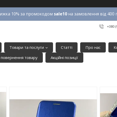
ижка 10% за промокодом
sale10
на замовлення від 400 
+380 (
Товари та послуги
Статті
Про нас
К
 повернення товару
Акційні позиції