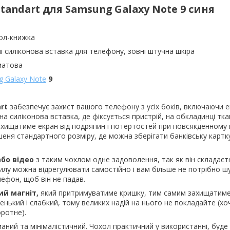
Standart для
Samsung Galaxy Note 9 синя
ол-книжка
і силіконова вставка для телефону, зовні штучна шкіра
матова
 Galaxy Note
9
art
забезпечує захист вашого телефону з усіх боків, включаючи е
а силіконова вставка, де фіксується пристрій, на обкладинці тк
хищатиме екран від подряпин і потертостей при повсякденному 
шеня стандартного розміру, де можна зберігати банківську картку
або відео
з таким чохлом одне задоволення, так як він складаєт
хилу можна відрегулювати самостійно і вам більше не потрібно шу
ефон, щоб він не падав.
ий магніт,
який притримуватиме кришку, тим самим захищатиме
енький і слабкий, тому великих надій на нього не покладайте (хо
ротне).
аний та мінімалістичний. Чохол практичний у використанні, буде