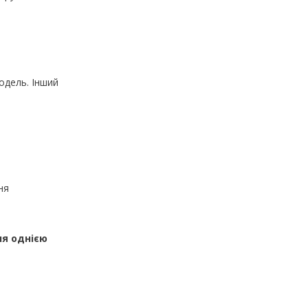
одель. Інший
ня
ня однією