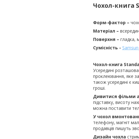
Чохол-книга 
Форм-фактор –
чох
Матеріал –
всередин
Поверхня –
гладка, 
Сумісність -
Samsung
Чохол-книга Stand
Усередині розташован
проклеювання, яке за
також усередині є ки
гроші.
Дивитися фільми 
підставку, висоту на
можна поставити тел
У чохол вмонтован
телефону, магніт мал
продавців пишуть зво
Дизайн чохла
стрим