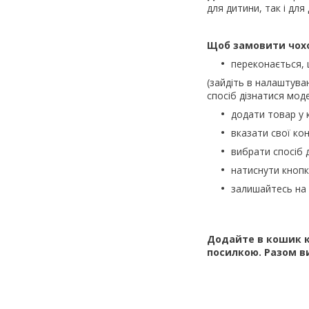
для дитини, так і для
Щоб замовити чох
переконається,
(зайдіть в налаштува
спосіб дізнатися моде
додати товар у 
вказати свої кон
вибрати спосіб 
натиснути кноп
залишайтесь на 
Додайте в кошик к
посилкою. Разом в