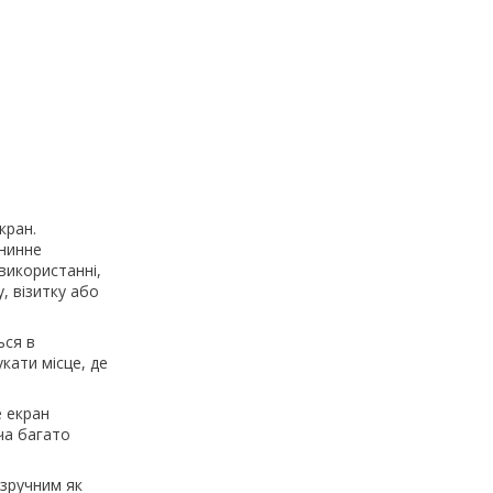
кран.
анинне
використанні,
, візитку або
ься в
кати місце, де
 екран
ча багато
 зручним як