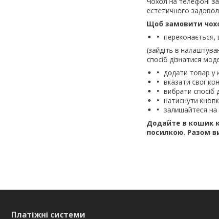
Чохол на телефоні з
естетичного задовол
Щоб замовити чох
переконається, 
(зайдіть в налаштува
спосіб дізнатися моде
додати товар у 
вказати свої кон
вибрати спосіб 
натиснути кноп
залишайтеся на 
Додайте в кошик к
посилкою.
Разом в
Платіжні системи