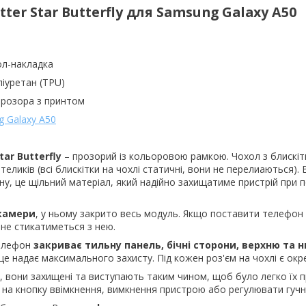
tter Star Butterfly для Samsung Galaxy A50
ол-накладка
ліуретан (TPU)
 прозора з принтом
 Galaxy A50
tar Butterfly
– прозорий із кольоровою рамкою. Чохол з блискіт
еликів (всі блискітки на чохлі статичні, вони не перелиаються).
ану, це щільний матеріал, який надійно захищатиме пристрій при
 камери
, у ньому закрито весь модуль. Якщо поставити телефон 
не стикатиметься з нею.
телефон
закриває тильну панель, бічні сторони, верхню та 
це надає максимального захисту. Під кожен роз'єм на чохлі є окр
, вони захищені та виступають таким чином, щоб було легко їх 
 на кнопку ввімкнення, вимкнення пристрою або регулювати гучні