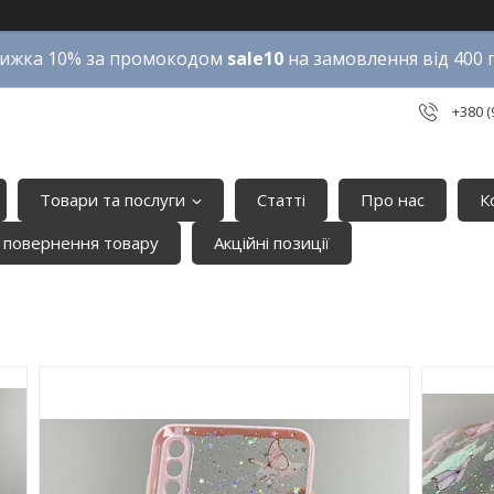
ижка 10% за промокодом
sale10
на замовлення від 400 
+380 (
Товари та послуги
Статті
Про нас
К
 повернення товару
Акційні позиції