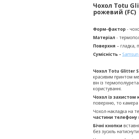
Чохол Totu Gli
рожевий (FC)
Форм-фактор
- чох
Матеріал
- термопо
Поверхня
– гладка,
Сумісність -
Samsung
Чохол Totu Glitter S
красивим принтом мет
він із термополіурет
користуванні.
Чохол із захистом
поверхню, то камера 
Чохол-накладка на 
частини телефону
Бічні кнопки
вставні
без зусиль натиснути