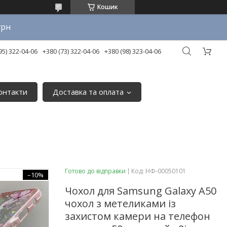
Кошик
грн
95) 322-04-06
+380 (73) 322-04-06
+380 (98) 323-04-06
онтакти
Доставка та оплата
Готово до відправки
Код:
НФ-00050101
–10%
Чохол для Samsung Galaxy A50
чохол з метеликами із
захистом камери на телефон