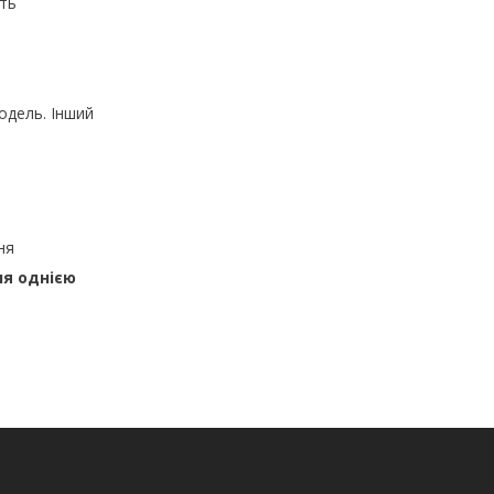
ть
одель. Інший
ня
ня однією