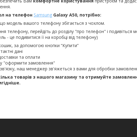
абезпечить Вам
комфортне користування
пристроєм та додас
ення.
ол на телефон
Samsung
Galaxy A50, потрібно:
що модель вашого телефону збігається з чохлом.
ння телефону, перейдіть до розділу "про телефон" і подивіться м
ль - це подивитися її на коробці від телефону)
кошик, за допомогою кнопки “Купити”
тактні дані
доставки та оплати
ку "оформити замовлення"
зв'язку, наш менеджер зв'яжеться з вами для обробки замовлен
ілька товарів з нашого магазину та отримуйте замовлен
игідніше.