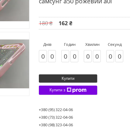
самсунг а50 рожевий a0i
180 ₴
162 ₴
Днів
Годин
Хвилин
Секунд
0
0
0
0
0
0
0
0
Купити
Купити з
+380 (95) 322-04-06
+380 (73) 322-04-06
+380 (98) 323-04-06