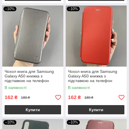
–10%
–10%
Чохол книга для Samsung
Чохол книга для Samsung
Galaxy A50 книжка з
Galaxy A50 книжка з
підставкою на телефон
підставкою на телефон
самсунг а50 сіра stn
самсунг а50 червона stn
В наявності
В наявності
162
162
₴
₴
180 ₴
180 ₴
Купити
Купити
–10%
–10%