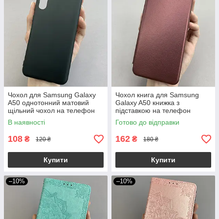
Чохол для Samsung Galaxy
Чохол книга для Samsung
A50 однотонний матовий
Galaxy A50 книжка з
щільний чохол на телефон
підставкою на телефон
самсунг а50 чорний TPB
самсунг а50 бордова stn
В наявності
Готово до відправки
108
162
₴
₴
120 ₴
180 ₴
Купити
Купити
–10%
–10%