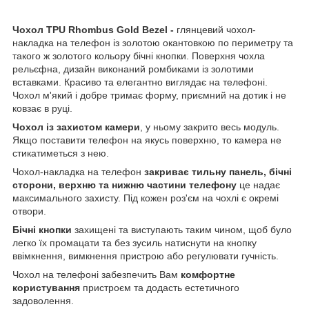
Чохол TPU Rhombus Gold Bezel -
глянцевий чохол-
накладка на телефон із золотою окантовкою по периметру та
такого ж золотого кольору бічні кнопки. Поверхня чохла
рельєфна, дизайн виконаний ромбиками із золотими
вставками. Красиво та елегантно виглядає на телефоні.
Чохол м'який і добре тримає форму, приємний на дотик і не
ковзає в руці.
Чохол із захистом камери
, у ньому закрито весь модуль.
Якщо поставити телефон на якусь поверхню, то камера не
стикатиметься з нею.
Чохол-накладка на телефон
закриває тильну панель, бічні
сторони, верхню та нижню частини телефону
це надає
максимального захисту. Під кожен роз'єм на чохлі є окремі
отвори.
Бічні кнопки
захищені та виступають таким чином, щоб було
легко їх промацати та без зусиль натиснути на кнопку
ввімкнення, вимкнення пристрою або регулювати гучність.
Чохол на телефоні забезпечить Вам
комфортне
користування
пристроєм та додасть естетичного
задоволення.