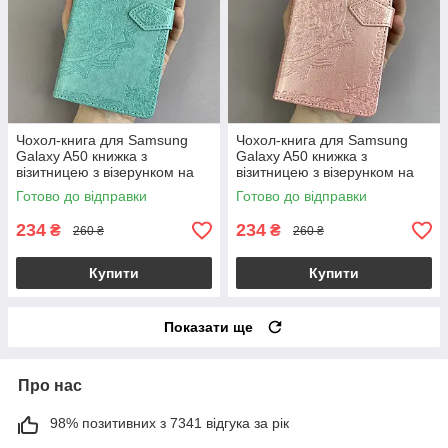
Чохол-книга для Samsung
Чохол-книга для Samsung
Galaxy A50 книжка з
Galaxy A50 книжка з
візитницею з візерунком на
візитницею з візерунком на
телефон самсунг а50
телефон самсунг а50 рожева
Готово до відправки
Готово до відправки
бірюзова art
art
234
234
₴
₴
260 ₴
260 ₴
Купити
Купити
Показати ще
Про нас
98% позитивних з 7341 відгука за рік