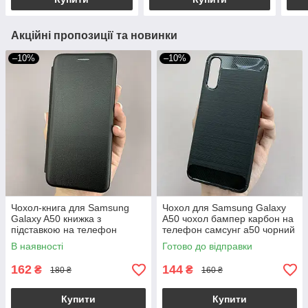
Акційні пропозиції та новинки
–10%
–10%
Чохол-книга для Samsung
Чохол для Samsung Galaxy
Galaxy A50 книжка з
A50 чохол бампер карбон на
підставкою на телефон
телефон самсунг а50 чорний
самсунг а50 чорна stn
pls
В наявності
Готово до відправки
162
144
₴
₴
180 ₴
160 ₴
Купити
Купити