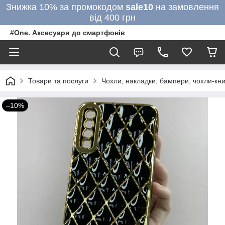
Знижка 10% за промокодом
sale10
на замовлення
від 400 грн
#One. Аксесуари до смартфонів
Товари та послуги
Чохли, накладки, бампери, чохли-кни
–10%