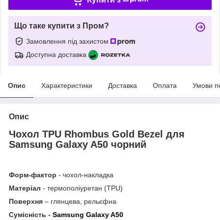
Що таке купити з Пром?
Замовлення під захистом
Доступна доставка
Опис
Характеристики
Доставка
Оплата
Умови п
Опис
Чохол TPU Rhombus Gold Bezel для
Samsung Galaxy A50 чорний
Форм-фактор
- чохол-накладка
Матеріал
- термополіуретан (TPU)
Поверхня
– глянцева, рельєфна
Сумісність -
Samsung Galaxy A50