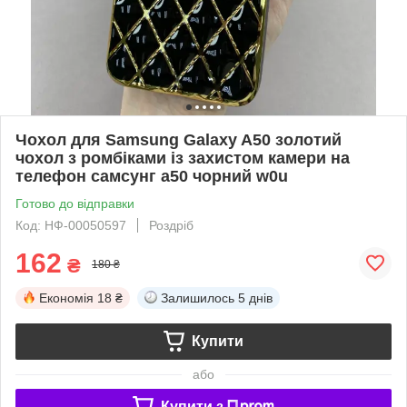
Чохол для Samsung Galaxy A50 золотий
чохол з ромбіками із захистом камери на
телефон самсунг а50 чорний w0u
Готово до відправки
Код: НФ-00050597
Роздріб
162
₴
180 ₴
Економія
18 ₴
Залишилось
5 днів
Купити
або
Купити з