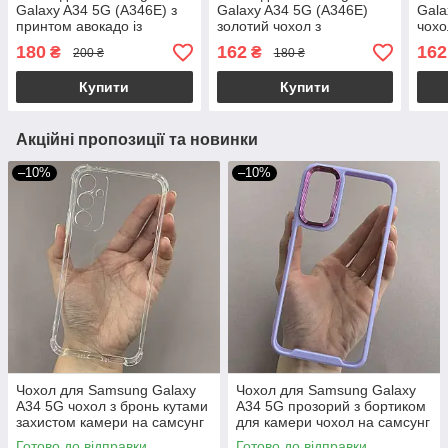
Galaxy A34 5G (A346E) з
Galaxy A34 5G (A346E)
Gala
принтом авокадо із
золотий чохол з
чохо
захистом камери на
ромбіками на телефон
окан
180
162
162
₴
₴
200 ₴
180 ₴
самсунг а34 5г зелений
самсунг а34 5г білий w0u
самс
q02w
w0u
Купити
Купити
Акційні пропозиції та новинки
–10%
–10%
Чохол для Samsung Galaxy
Чохол для Samsung Galaxy
A34 5G чохол з бронь кутами
A34 5G прозорий з бортиком
захистом камери на самсунг
для камери чохол на самсунг
а34 5г прозорий ttp
а34 5г бузковий k6h
Готово до відправки
Готово до відправки