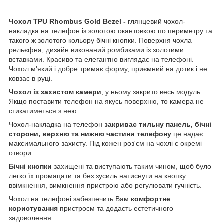
Чохол TPU Rhombus Gold Bezel -
глянцевий чохол-
накладка на телефон із золотою окантовкою по периметру та
такого ж золотого кольору бічні кнопки. Поверхня чохла
рельєфна, дизайн виконаний ромбиками із золотими
вставками. Красиво та елегантно виглядає на телефоні.
Чохол м'який і добре тримає форму, приємний на дотик і не
ковзає в руці.
Чохол із захистом камери
, у ньому закрито весь модуль.
Якщо поставити телефон на якусь поверхню, то камера не
стикатиметься з нею.
Чохол-накладка на телефон
закриває тильну панель, бічні
сторони, верхню та нижню частини телефону
це надає
максимального захисту. Під кожен роз'єм на чохлі є окремі
отвори.
Бічні кнопки
захищені та виступають таким чином, щоб було
легко їх промацати та без зусиль натиснути на кнопку
ввімкнення, вимкнення пристрою або регулювати гучність.
Чохол на телефоні забезпечить Вам
комфортне
користування
пристроєм та додасть естетичного
задоволення.