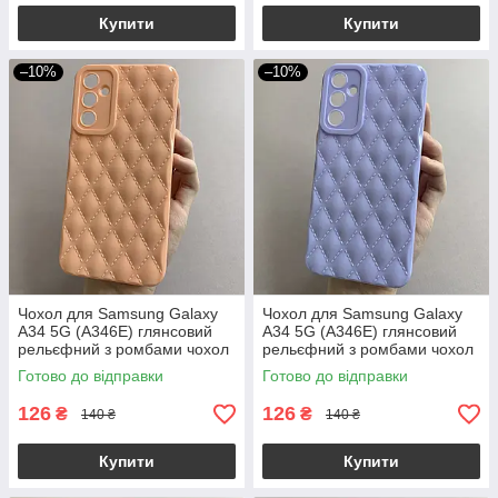
Купити
Купити
–10%
–10%
Чохол для Samsung Galaxy
Чохол для Samsung Galaxy
A34 5G (A346E) глянсовий
A34 5G (A346E) глянсовий
рельєфний з ромбами чохол
рельєфний з ромбами чохол
на самсунг а34 5г
на самсунг а34 5г бузковий
Готово до відправки
Готово до відправки
персиковий f0k
f0k
126
126
₴
₴
140 ₴
140 ₴
Купити
Купити