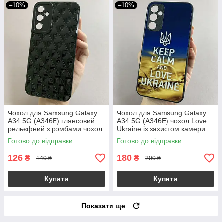
–10%
–10%
Чохол для Samsung Galaxy
Чохол для Samsung Galaxy
A34 5G (A346E) глянсовий
A34 5G (A346E) чохол Love
рельєфний з ромбами чохол
Ukraine із захистом камери
на самсунг а34 5г чорний f0k
на самсунг а34 5г чорний q7k
Готово до відправки
Готово до відправки
126
180
₴
₴
140 ₴
200 ₴
Купити
Купити
Показати ще