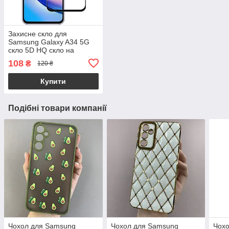
Захисне скло для
Samsung Galaxy A34 5G
скло 5D HQ скло на
телефон самсунг а34 5г
108
₴
120 ₴
чорне hqg
Купити
Подібні товари компанії
Чохол для Samsung
Чохол для Samsung
Чох