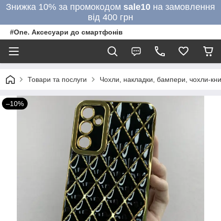
Знижка 10% за промокодом
sale10
на замовлення
від 400 грн
#One. Аксесуари до смартфонів
Товари та послуги
Чохли, накладки, бампери, чохли-кни
–10%