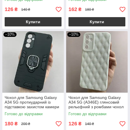
126
162
₴
₴
140 ₴
180 ₴
Купити
Купити
–10%
–10%
Чохол для Samsung Galaxy
Чохол для Samsung Galaxy
A34 5G протиударний із
A34 5G (A346E) глянсовий
підставкою захистом камери
рельєфний з ромбами чохол
на самсунг а34 5г чорний q4l
на самсунг а34 5г білий f0k
Готово до відправки
Готово до відправки
180
126
₴
₴
200 ₴
140 ₴