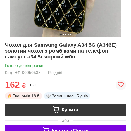
Чохол для Samsung Galaxy A34 5G (A346E)
золотий чохол з ромбіками на телефон
самсунг а34 5г чорний w0u
Готово до відправки
Код: НФ-00050538
Роздріб
162
₴
180 ₴
Економія
18 ₴
Залишилось
5 днів
Купити
або
Купити з