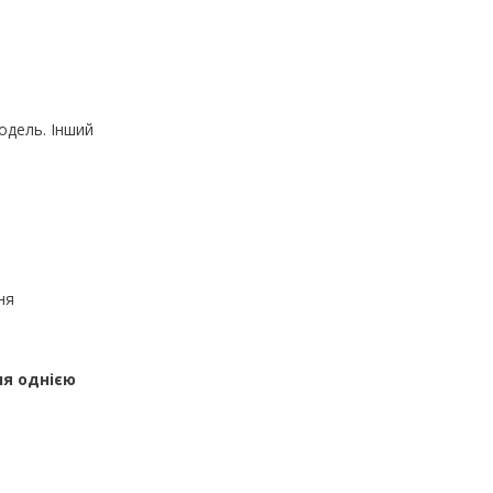
одель. Інший
ня
ня однією