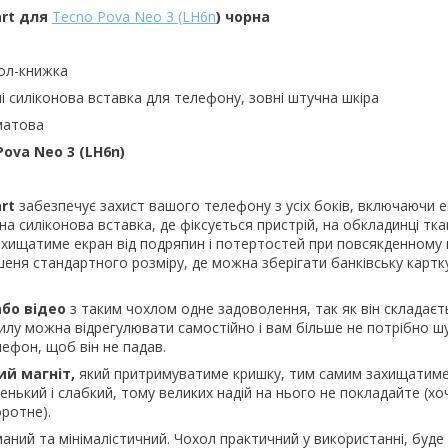
art для
Tecno Pova Neo 3 (LH6n
) чорна
ол-книжка
і силіконова вставка для телефону, зовні штучна шкіра
матова
Pova Neo 3 (LH6n)
art
забезпечує захист вашого телефону з усіх боків, включаючи е
а силіконова вставка, де фіксується пристрій, на обкладинці тк
хищатиме екран від подряпин і потертостей при повсякденному 
шеня стандартного розміру, де можна зберігати банківську картку
або відео
з таким чохлом одне задоволення, так як він складаєт
хилу можна відрегулювати самостійно і вам більше не потрібно шу
ефон, щоб він не падав.
ий магніт,
який притримуватиме кришку, тим самим захищатиме
енький і слабкий, тому великих надій на нього не покладайте (хо
ротне).
аний та мінімалістичний. Чохол практичний у використанні, буде