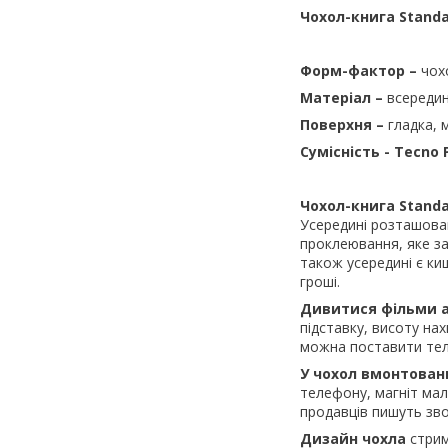
Чохол-книга Stand
Форм-фактор –
чох
Матеріал –
всередин
Поверхня –
гладка, 
Сумісність -
Tecno 
Чохол-книга Stand
Усередині розташован
проклеювання, яке за
також усередині є ки
гроші.
Дивитися фільми 
підставку, висоту на
можна поставити тел
У чохол вмонтован
телефону, магніт мал
продавців пишуть зво
Дизайн чохла
стрим