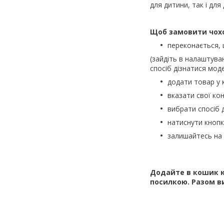
для дитини, так і для
Щоб замовити чох
переконається,
(зайдіть в налаштува
спосіб дізнатися моде
додати товар у 
вказати свої кон
вибрати спосіб 
натиснути кноп
залишайтесь на 
Додайте в кошик к
посилкою. Разом в