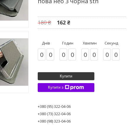
пова нео 3 чорна stn
180 ₴
162 ₴
Днів
Годин
Хвилин
Секунд
0
0
0
0
0
0
0
0
Купити
Купити з
+380 (95) 322-04-06
+380 (73) 322-04-06
+380 (98) 323-04-06