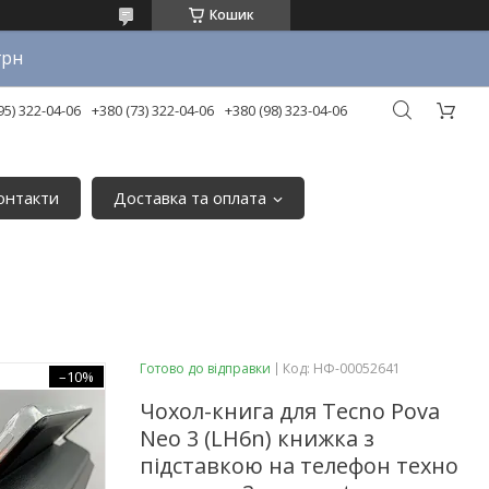
Кошик
грн
95) 322-04-06
+380 (73) 322-04-06
+380 (98) 323-04-06
онтакти
Доставка та оплата
Готово до відправки
Код:
НФ-00052641
–10%
Чохол-книга для Tecno Pova
Neo 3 (LH6n) книжка з
підставкою на телефон техно