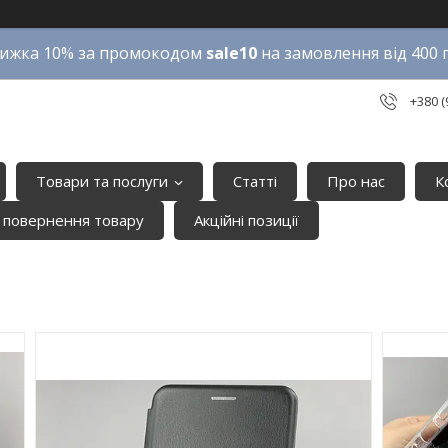
ижка 10% за промокодом
sale10
на замовлення від 400 
+380 (
Товари та послуги
Статті
Про нас
К
 повернення товару
Акційні позиції