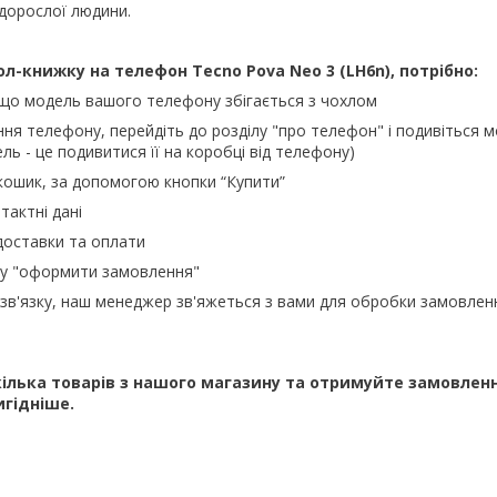
 дорослої людини.
ол-книжку на телефон
Tecno Pova Neo 3 (LH6n), потрібно:
 що модель вашого телефону збігається з чохлом
ння телефону, перейдіть до розділу "про телефон" і подивіться м
ль - це подивитися її на коробці від телефону)
кошик, за допомогою кнопки “Купити”
тактні дані
доставки та оплати
ку "оформити замовлення"
зв'язку, наш менеджер зв'яжеться з вами для обробки замовлен
ілька товарів з нашого магазину та отримуйте замовлен
игідніше.