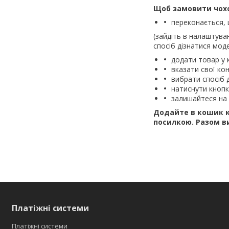
Щоб замовити чохол
переконається, 
(зайдіть в налаштува
спосіб дізнатися моде
додати товар у 
вказати свої кон
вибрати спосіб 
натиснути кноп
залишайтеся на 
Додайте в кошик к
посилкою.
Разом в
Платіжні системи
Платіжні системи