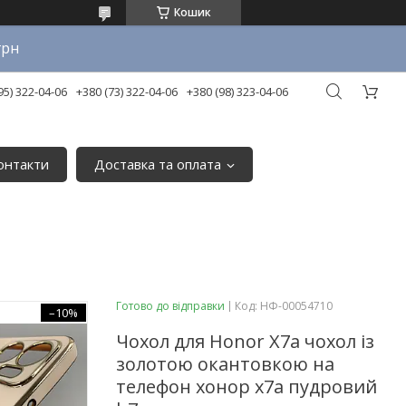
Кошик
грн
95) 322-04-06
+380 (73) 322-04-06
+380 (98) 323-04-06
онтакти
Доставка та оплата
Готово до відправки
Код:
НФ-00054710
–10%
Чохол для Honor X7a чохол із
золотою окантовкою на
телефон хонор х7а пудровий