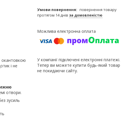
повернення товару
протягом 14 днів
за домовленістю
У компанії підключені електронні платежі.
ю окантовкою
Тепер ви можете купити будь-який товар
отик і не
не покидаючи сайту.
нижню
емі отвори.
без зусиль
ть