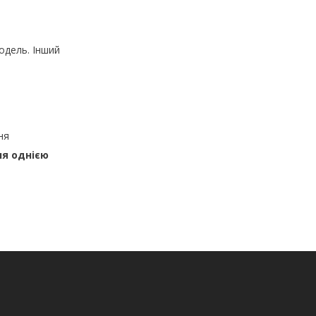
одель. Інший
ня
ня однією