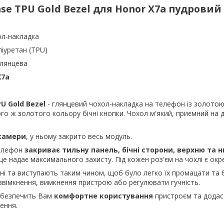
ase
TPU
Gold
Bezel для Honor X7a пудровий
ол-накладка
ліуретан (TPU)
глянцева
X7a
PU
Gold
Bezel
- глянцевий чохол-накладка на телефон із золото
го ж золотого кольору бічні кнопки. Чохол м'який, приємний на д
 камери
, у ньому закрито весь модуль.
телефон
закриває тильну панель, бічні сторони, верхню та 
це надає максимального захисту. Під кожен роз'єм на чохлі є окр
і та виступають таким чином, щоб було легко їх промацати та 
ввімкнення, вимкнення пристрою або регулювати гучність.
абезпечить Вам
комфортне користування
пристроєм та додас
ення.