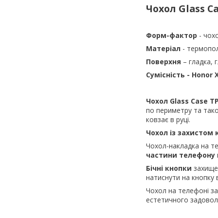
Чохол Glass
C
Форм-фактор
- чох
Матеріал
- термопо
Поверхня
– гладка, 
Сумісність - Honor 
Чохол
Glass
Case
T
по периметру та тако
ковзає в руці.
Чохол із захистом
Чохол-накладка на 
частини телефону
Бічні кнопки
захищен
натиснути на кнопку 
Чохол на телефоні з
естетичного задовол