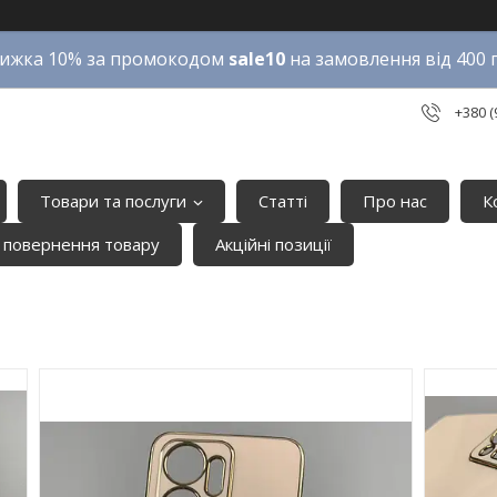
ижка 10% за промокодом
sale10
на замовлення від 400 
+380 (
Товари та послуги
Статті
Про нас
К
 повернення товару
Акційні позиції