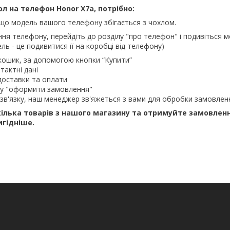
 на телефон Honor X7a, потрібно:
що модель вашого телефону збігається з чохлом.
ння телефону, перейдіть до розділу "про телефон" і подивіться м
ль - це подивитися її на коробці від телефону)
кошик, за допомогою кнопки “Купити”
тактні дані
доставки та оплати
ку "оформити замовлення"
зв'язку, наш менеджер зв'яжеться з вами для обробки замовлен
ілька товарів з нашого магазину та отримуйте замовлен
игідніше.