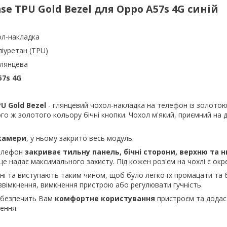
ase
TPU
Gold
Bezel для Oppo A57s 4G синій
ол-накладка
ліуретан (TPU)
глянцева
7s 4G
PU
Gold
Bezel
- глянцевий чохол-накладка на телефон із золото
го ж золотого кольору бічні кнопки. Чохол м'який, приємний на д
 камери
, у ньому закрито весь модуль.
телефон
закриває тильну панель, бічні сторони, верхню та 
це надає максимального захисту. Під кожен роз'єм на чохлі є окр
і та виступають таким чином, щоб було легко їх промацати та 
ввімкнення, вимкнення пристрою або регулювати гучність.
абезпечить Вам
комфортне користування
пристроєм та додас
ення.