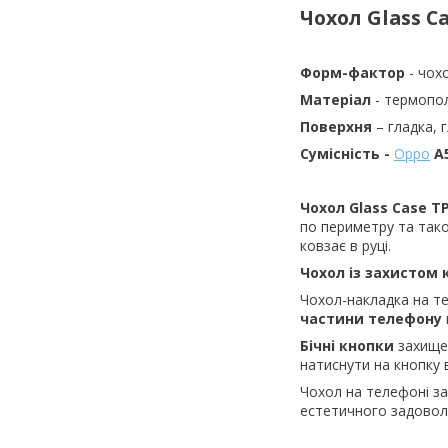
Чохол Glass
C
Форм-фактор
- чох
Матеріал
- термопо
Поверхня
– гладка, 
Сумісність -
Oppo
A5
Чохол
Glass
Case
T
по периметру та тако
ковзає в руці.
Чохол із захистом
Чохол-накладка на 
частини телефону
Бічні кнопки
захищен
натиснути на кнопку 
Чохол на телефоні з
естетичного задовол