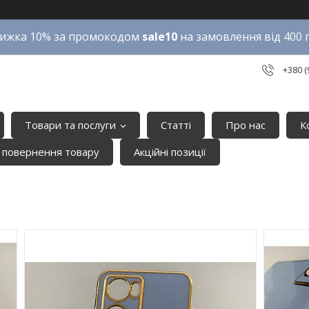
ижка 10% за промокодом
sale10
на замовлення від 400 
+380 (
Товари та послуги
Статті
Про нас
К
 повернення товару
Акційні позиції