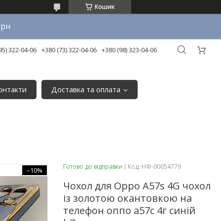
Кошик
грн
95) 322-04-06
+380 (73) 322-04-06
+380 (98) 323-04-06
онтакти
Доставка та оплата
Готово до відправки
Код:
НФ-00054779
–10%
Чохол для Oppo A57s 4G чохол
із золотою окантовкою на
телефон оппо а57с 4г синій