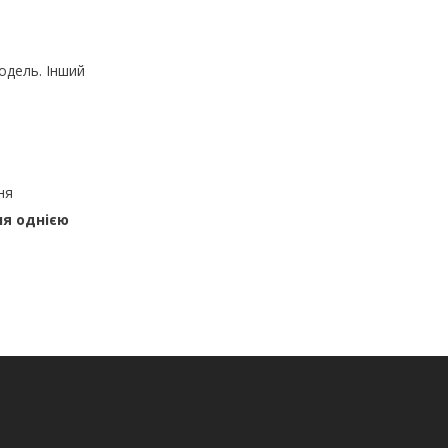
одель. Інший
ня
ня однією