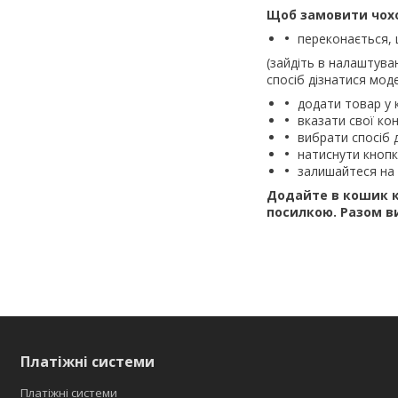
Щоб замовити чохол
переконається, 
(зайдіть в налаштува
спосіб дізнатися моде
додати товар у 
вказати свої кон
вибрати спосіб 
натиснути кноп
залишайтеся на 
Додайте в кошик к
посилкою.
Разом в
Платіжні системи
Платіжні системи