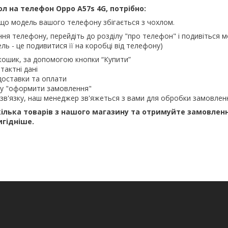
 на телефон Oppo A57s 4G, потрібно:
що модель вашого телефону збігається з чохлом.
ння телефону, перейдіть до розділу "про телефон" і подивіться м
ль - це подивитися її на коробці від телефону)
кошик, за допомогою кнопки “Купити”
тактні дані
доставки та оплати
ку "оформити замовлення"
зв'язку, наш менеджер зв'яжеться з вами для обробки замовлен
ілька товарів з нашого магазину та отримуйте замовлен
игідніше.