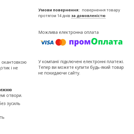
повернення товару
протягом 14 днів
за домовленістю
У компанії підключені електронні платежі.
ю окантовкою
Тепер ви можете купити будь-який товар
отик і не
не покидаючи сайту.
нижню
емі отвори.
без зусиль
ть