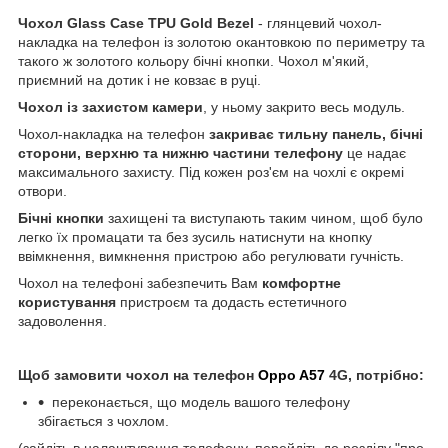
Чохол
Glass
Case
TPU
Gold
Bezel
- глянцевий чохол-
накладка на телефон із золотою окантовкою по периметру та
такого ж золотого кольору бічні кнопки. Чохол м'який,
приємний на дотик і не ковзає в руці.
Чохол із захистом камери
, у ньому закрито весь модуль.
Чохол-накладка на телефон
закриває тильну панель, бічні
сторони, верхню та нижню частини телефону
це надає
максимального захисту. Під кожен роз'єм на чохлі є окремі
отвори.
Бічні кнопки
захищені та виступають таким чином, щоб було
легко їх промацати та без зусиль натиснути на кнопку
ввімкнення, вимкнення пристрою або регулювати гучність.
Чохол на телефоні забезпечить Вам
комфортне
користування
пристроєм та додасть естетичного
задоволення.
Щоб замовити чохол на телефон
Oppo A57
4G, потрібно:
переконається, що модель вашого телефону
збігається з чохлом.