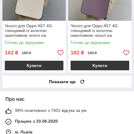
Чохол для Oppo A57 4G
Чохол для Oppo A57 4G
глянцевий із золотою
глянцевий із золотою
окантовкою чохол на
окантовкою чохол на
телефон оппо а57 4г
телефон оппо а57 4г
Готово до відправки
Готово до відправки
пудровий h7y
чорничний h7y
162
162
₴
₴
180 ₴
180 ₴
Купити
Купити
Показати ще
Про нас
98% позитивних з 7401 відгука за рік
Працює з 20.06.2020
м. Львів