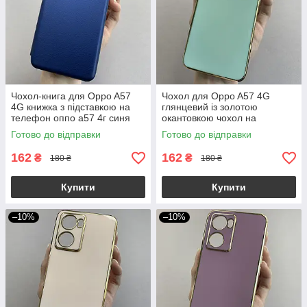
Чохол-книга для Oppo A57
Чохол для Oppo A57 4G
4G книжка з підставкою на
глянцевий із золотою
телефон оппо а57 4г синя
окантовкою чохол на
stn
телефон оппо а57 4г
Готово до відправки
Готово до відправки
бірюзовий h7y
162
162
₴
₴
180 ₴
180 ₴
Купити
Купити
–10%
–10%