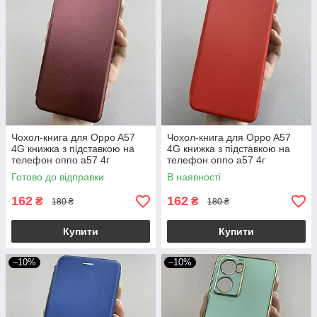
Чохол-книга для Oppo A57
Чохол-книга для Oppo A57
4G книжка з підставкою на
4G книжка з підставкою на
телефон оппо а57 4г
телефон оппо а57 4г
бордова stn
червона stn
Готово до відправки
В наявності
162
162
₴
₴
180 ₴
180 ₴
Купити
Купити
–10%
–10%