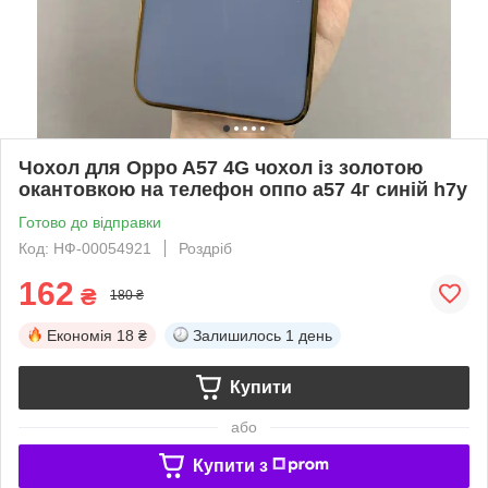
Чохол для Oppo A57 4G чохол із золотою
окантовкою на телефон оппо а57 4г синій h7y
Готово до відправки
Код: НФ-00054921
Роздріб
162
₴
180 ₴
Економія
18 ₴
Залишилось
1 день
Купити
або
Купити з