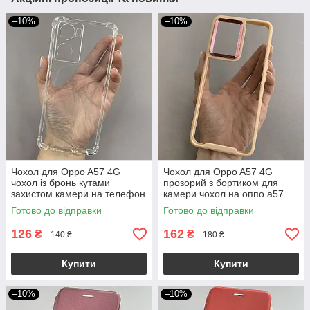
–10%
–10%
Чохол для Oppo A57 4G
Чохол для Oppo A57 4G
чохол із бронь кутами
прозорий з бортиком для
захистом камери на телефон
камери чохол на оппо а57
оппо а57 4г прозорий ttp
бежевий k6h
Готово до відправки
Готово до відправки
126
162
₴
₴
140 ₴
180 ₴
Купити
Купити
–10%
–10%