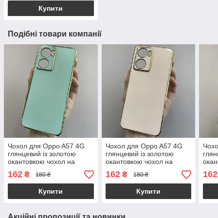
Купити
Подібні товари компанії
Чохол для Oppo A57 4G
Чохол для Oppo A57 4G
Чохо
глянцевий із золотою
глянцевий із золотою
глян
окантовкою чохол на
окантовкою чохол на
окан
телефон оппо а57 4г
телефон оппо а57 4г
теле
162
162
162
₴
₴
180 ₴
180 ₴
бірюзовий h7y
пудровий h7y
чорн
Купити
Купити
Акційні пропозиції та новинки