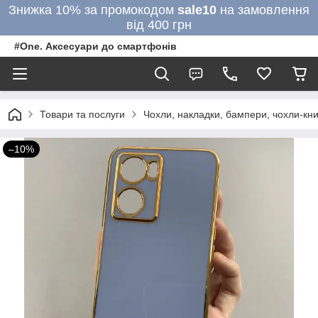
Знижка 10% за промокодом
sale10
на замовлення
від 400 грн
#One. Аксесуари до смартфонів
Товари та послуги
Чохли, накладки, бампери, чохли-кни
–10%