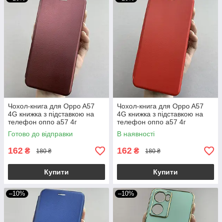
Чохол-книга для Oppo A57
Чохол-книга для Oppo A57
4G книжка з підставкою на
4G книжка з підставкою на
телефон оппо а57 4г
телефон оппо а57 4г
бордова stn
червона stn
Готово до відправки
В наявності
162
162
₴
₴
180 ₴
180 ₴
Купити
Купити
–10%
–10%