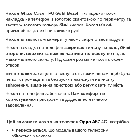
Чохол
Glass
Case
TPU
Gold
Bezel
- глянцевий чохол-
накладка на телефон із золотою окантовкою по периметру та
такого ж золотого кольору бічні кнопки. Чохол м'який,
приємний на дотик і не ковзає в руці.
Чохол із захистом камери
, у ньому закрито весь модуль.
Чохол-накладка на телефон
закриває тильну панель, бічні
сторони, верхню та нижню частини телефону
це надає
максимального захисту. Під кожен роз'єм на чохлі є окремі
отвори.
Бічні кнопки
захищені та виступають таким чином, щоб було
легко їх промацати та без зусиль натиснути на кнопку
ввімкнення, вимкнення пристрою або регулювати гучність.
Чохол на телефоні забезпечить Вам
комфортне
користування
пристроєм та додасть естетичного
задоволення.
Щоб замовити чохол на телефон
Oppo A57
4G, потрібно:
переконається, що модель вашого телефону
збігається з чохлом.