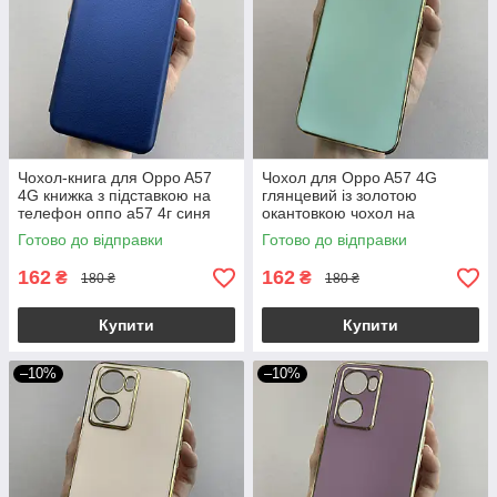
Чохол-книга для Oppo A57
Чохол для Oppo A57 4G
4G книжка з підставкою на
глянцевий із золотою
телефон оппо а57 4г синя
окантовкою чохол на
stn
телефон оппо а57 4г
Готово до відправки
Готово до відправки
бірюзовий h7y
162
162
₴
₴
180 ₴
180 ₴
Купити
Купити
–10%
–10%