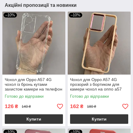
Акційні пропозиції та новинки
–10%
–10%
Чохол для Oppo A57 4G
Чохол для Oppo A57 4G
чохол із бронь кутами
прозорий з бортиком для
захистом камери на телефон
камери чохол на оппо а57
оппо а57 4г прозорий ttp
бежевий k6h
Готово до відправки
Готово до відправки
126
162
₴
₴
140 ₴
180 ₴
Купити
Купити
–10%
–10%