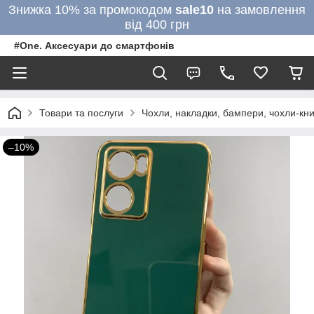
Знижка 10% за промокодом
sale10
на замовлення
від 400 грн
#One. Аксесуари до смартфонів
Товари та послуги
Чохли, накладки, бампери, чохли-кни
–10%