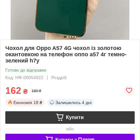
Чохол для Oppo A57 4G чохол із золотою
окантовкою на телефон оппо а57 4г темно-
зелений h7y
Готово до відправки
Код: НФ-00054922
Роздріб
162
₴
180 ₴
Економія
18 ₴
Залишилось
4 дні
Купити
або
Купити з