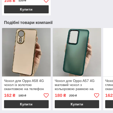
108
₴
120 ₴
Купити
Подібні товари компанії
Чохол для Oppo A58 4G
Чохол для Oppo A57 4G
Чохо
чохол із золотою
матовий чохол з
глян
окантовкою на телефон
кольоровою рамкою на
окан
оппо а58 4г пудровий h7y
телефон оппо а57 4г
теле
162
180
162
₴
₴
180 ₴
200 ₴
темно-зелений p2q
бірю
Купити
Купити