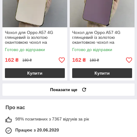
Чохол для Oppo A57 4G
Чохол для Oppo A57 4G
глянцевий із золотою
глянцевий із золотою
окантовкою чохол на
окантовкою чохол на
телефон оппо а57 4г
телефон оппо а57 4г
Готово до відправки
Готово до відправки
пудровий h7y
чорничний h7y
162
162
₴
₴
180 ₴
180 ₴
Купити
Купити
Показати ще
Про нас
98% позитивних з 7367 відгуків за рік
Працює з 20.06.2020