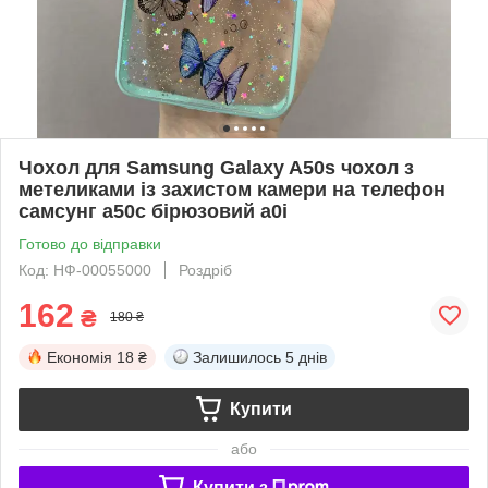
Чохол для Samsung Galaxy A50s чохол з
метеликами із захистом камери на телефон
самсунг а50с бірюзовий a0i
Готово до відправки
Код: НФ-00055000
Роздріб
162
₴
180 ₴
Економія
18 ₴
Залишилось
5 днів
Купити
або
Купити з