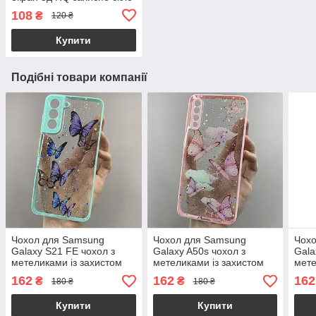
на телефон самсунг а50с
108
₴
120 ₴
чорне HQG
Купити
Подібні товари компанії
Чохол для Samsung
Чохол для Samsung
Чох
Galaxy S21 FE чохол з
Galaxy A50s чохол з
Gala
метеликами із захистом
метеликами із захистом
мете
камери на телефон
камери на телефон
каме
162
162
162
₴
₴
180 ₴
180 ₴
самсунг с21 фе бірюзовий
самсунг а50с рожевий a0i
самс
a0i
Купити
Купити