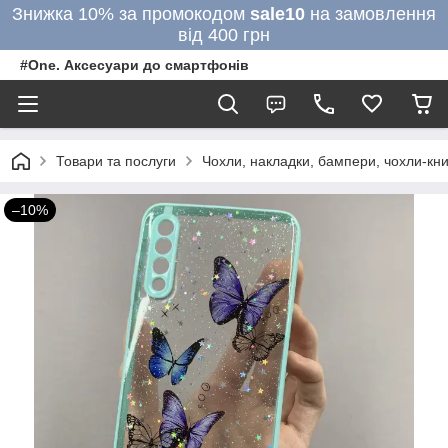
Знижка 10% за промокодом
sale10
на замовлення
від 400 грн
#One. Аксесуари до смартфонів
Товари та послуги
Чохли, накладки, бампери, чохли-кни
–10%