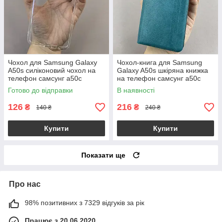
Чохол для Samsung Galaxy
Чохол-книга для Samsung
A50s силіконовий чохол на
Galaxy A50s шкіряна книжка
телефон самсунг а50с
на телефон самсунг а50с
прозорий nsp
бірюзова prm
Готово до відправки
В наявності
126
216
₴
₴
140 ₴
240 ₴
Купити
Купити
Показати ще
Про нас
98% позитивних з 7329 відгуків за рік
Працює з 20.06.2020