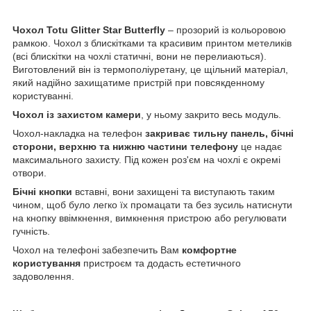
Чохол Totu Glitter Star Butterfly
– прозорий із кольоровою
рамкою. Чохол з блискітками та красивим принтом метеликів
(всі блискітки на чохлі статичні, вони не перелиаються).
Виготовлений він із термополіуретану, це щільний матеріал,
який надійно захищатиме пристрій при повсякденному
користуванні.
Чохол із захистом камери
, у ньому закрито весь модуль.
Чохол-накладка на телефон
закриває тильну панель, бічні
сторони, верхню та нижню частини телефону
це надає
максимального захисту. Під кожен роз'єм на чохлі є окремі
отвори.
Бічні кнопки
вставні, вони захищені та виступають таким
чином, щоб було легко їх промацати та без зусиль натиснути
на кнопку ввімкнення, вимкнення пристрою або регулювати
гучність.
Чохол на телефоні забезпечить Вам
комфортне
користування
пристроєм та додасть естетичного
задоволення.