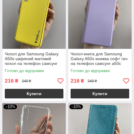
Чохол для Samsung Galaxy
Чохол-книга для Samsung
A50s шкіряний матовий
Galaxy A50s книжка софт тач
чохол на телефон самсунг
на телефон самсунг а50с
а50с жовтий u9h
бузкова p8b
Готово до відправки
Готово до відправки
216
216
₴
₴
240 ₴
240 ₴
Купити
Купити
–10%
–10%