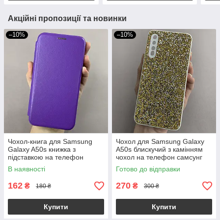
Акційні пропозиції та новинки
–10%
–10%
Чохол-книга для Samsung
Чохол для Samsung Galaxy
Galaxy A50s книжка з
A50s блискучий з камінням
підставкою на телефон
чохол на телефон самсунг
самсунг а50с фіолетова stn
а50с золотий D8U
В наявності
Готово до відправки
162
270
₴
₴
180 ₴
300 ₴
Купити
Купити