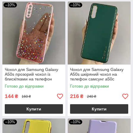
–10%
–10%
Чохол для Samsung Galaxy
Чохол для Samsung Galaxy
A50s прозорий чохол із
A50s шкіряний чохол на
блискітками на телефон
телефон самсунг а50с
самсунг а50с рожевий d8e
темно-зелений u9h
Готово до відправки
Готово до відправки
144
216
₴
₴
160 ₴
240 ₴
Купити
Купити
–10%
–10%