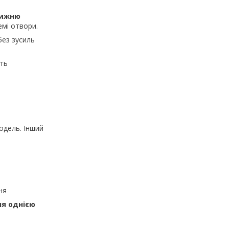
нижню
емі отвори.
без зусиль
ть
одель. Інший
ня
ня однією