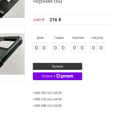
чорний c6u
240 ₴
216 ₴
Днів
Годин
Хвилин
Секунд
0
0
0
0
0
0
0
0
Купити
Купити з
+380 (95) 322-04-06
+380 (73) 322-04-06
+380 (98) 323-04-06