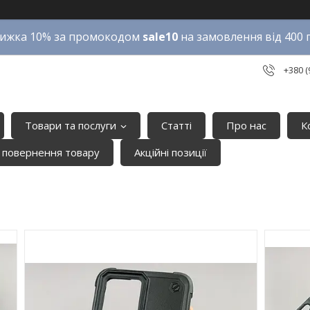
ижка 10% за промокодом
sale10
на замовлення від 400 
+380 (
Товари та послуги
Статті
Про нас
К
 повернення товару
Акційні позиції