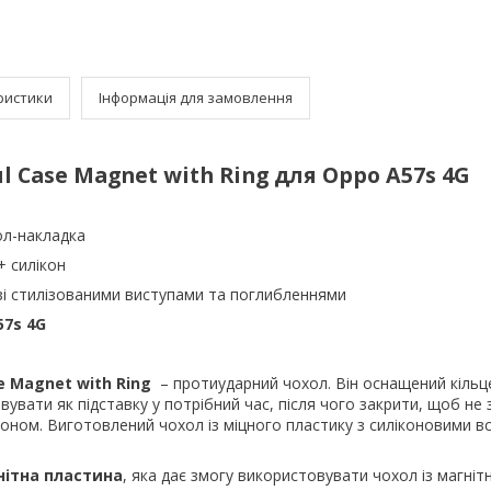
ристики
Інформація для замовлення
l Case Magnet with Ring для Oppo A57s 4G
ол-накладка
+ силікон
 зі стилізованими виступами та поглибленнями
7s 4G
e Magnet with Ring
– протиударний чохол. Він оснащений кіль
увати як підставку у потрібний час, після чого закрити, щоб не
оном. Виготовлений чохол із міцного пластику з силіконовими в
ітна пластина
, яка дає змогу використовувати чохол із магніт