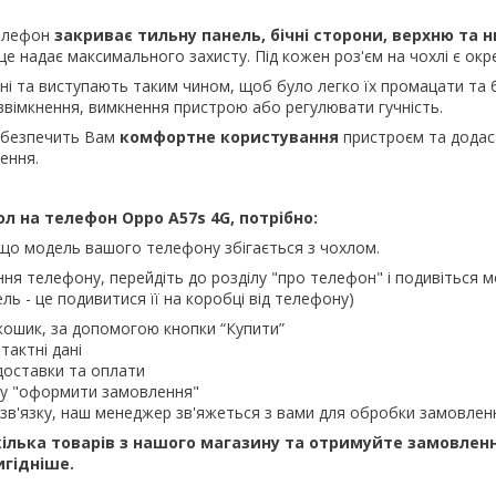
телефон
закриває тильну панель, бічні сторони, верхню та 
це надає максимального захисту. Під кожен роз'єм на чохлі є окр
ні та виступають таким чином, щоб було легко їх промацати та 
ввімкнення, вимкнення пристрою або регулювати гучність.
абезпечить Вам
комфортне користування
пристроєм та додас
ення.
 на телефон Oppo A57s 4G, потрібно:
що модель вашого телефону збігається з чохлом.
ння телефону, перейдіть до розділу "про телефон" і подивіться м
ль - це подивитися її на коробці від телефону)
кошик, за допомогою кнопки “Купити”
тактні дані
доставки та оплати
ку "оформити замовлення"
зв'язку, наш менеджер зв'яжеться з вами для обробки замовлен
ілька товарів з нашого магазину та отримуйте замовлен
игідніше.