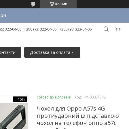
Кошик
грн
95) 322-04-06
+380 (73) 322-04-06
+380 (98) 323-04-06
онтакти
Доставка та оплата
Готово до відправки
Код:
НФ-00054548
–10%
Чохол для Oppo A57s 4G
протиударний із підставкою
чохол на телефон оппо а57с