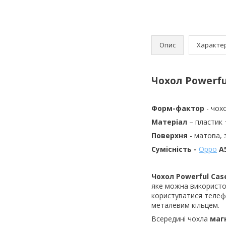
Опис
Характе
Чохол Powerfu
Форм-фактор
- чох
Матеріал
– пластик 
Поверхня
- матова,
Сумісність -
Oppo
A5
Чохол
Powerful Cas
яке можна використов
користуватися телеф
металевим кільцем.
Всередині чохла
магн