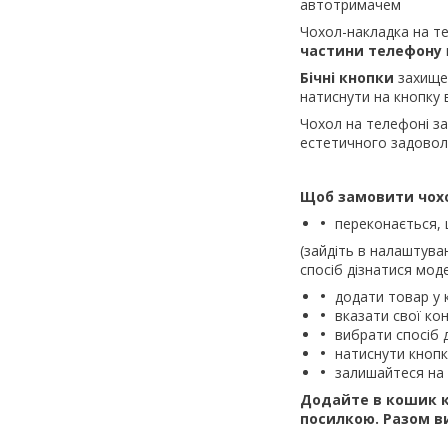
автотримачем
Чохол-накладка на 
частини телефону
Бічні кнопки
захище
натиснути на кнопку 
Чохол на телефоні з
естетичного задовол
Щоб замовити чохол
переконається, 
(зайдіть в налаштува
спосіб дізнатися моде
додати товар у 
вказати свої кон
вибрати спосіб 
натиснути кноп
залишайтеся на 
Додайте в кошик к
посилкою.
Разом в