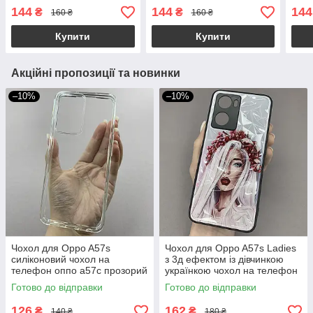
оппо а77с 4г бірюзовий
оппо а57с 4г персиковий
оппо
144
144
144
₴
₴
160 ₴
160 ₴
o3c
o3c
Купити
Купити
Акційні пропозиції та новинки
–10%
–10%
Чохол для Oppo A57s
Чохол для Oppo A57s Ladies
силіконовий чохол на
з 3д ефектом із дівчинкою
телефон оппо а57с прозорий
українкою чохол на телефон
NSP
оппо а57с білий
Готово до відправки
Готово до відправки
126
162
₴
₴
140 ₴
180 ₴