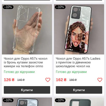
–10%
–10%
Чохол для Oppo A57s чохол
Чохол для Oppo A57s Ladies
із бронь кутами захистом
з принтом із дівчинкою
камери на телефон оппо
шоколадкою чохол на
а57с прозорий ttp
телефон оппо а57с білий
Готово до відправки
Готово до відправки
126
162
₴
₴
140 ₴
180 ₴
Купити
Купити
–10%
–10%