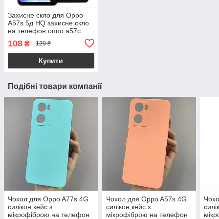
Захисне скло для Oppo
A57s 5д HQ захисне скло
на телефон оппо а57с
чорне hqg
108
₴
120 ₴
Купити
Подібні товари компанії
Чохол для Oppo A77s 4G
Чохол для Oppo A57s 4G
Чохо
силікон кейс з
силікон кейс з
силі
мікрофіброю на телефон
мікрофіброю на телефон
мікр