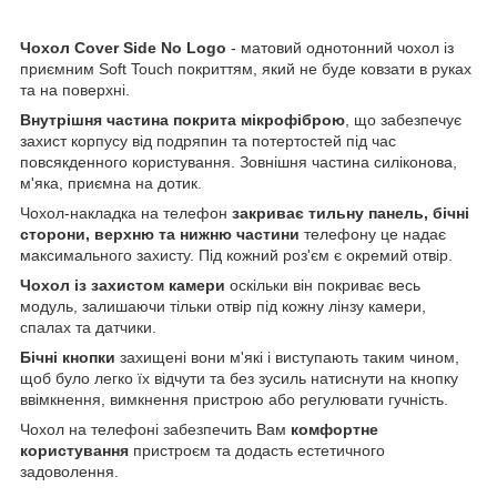
Чохол Cover Side No Logo
- матовий однотонний чохол із
приємним Soft Touch покриттям, який не буде ковзати в руках
та на поверхні.
Внутрішня частина покрита мікрофіброю
, що забезпечує
захист корпусу від подряпин та потертостей під час
повсякденного користування. Зовнішня частина силіконова,
м'яка, приємна на дотик.
Чохол-накладка на телефон
закриває тильну панель, бічні
сторони, верхню та нижню частини
телефону це надає
максимального захисту. Під кожний роз'єм є окремий отвір.
Чохол із захистом камери
оскільки він покриває весь
модуль, залишаючи тільки отвір під кожну лінзу камери,
спалах та датчики.
Бічні кнопки
захищені вони м'які і виступають таким чином,
щоб було легко їх відчути та без зусиль натиснути на кнопку
ввімкнення, вимкнення пристрою або регулювати гучність.
Чохол на телефоні забезпечить Вам
комфортне
користування
пристроєм та додасть естетичного
задоволення.