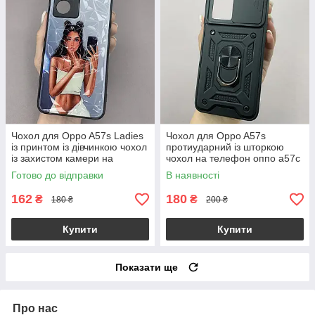
Чохол для Oppo A57s Ladies
Чохол для Oppo A57s
із принтом із дівчинкою чохол
протиударний із шторкою
із захистом камери на
чохол на телефон оппо а57с
телефон оппо а57с сірий
чорний crt
Готово до відправки
В наявності
162
180
₴
₴
180 ₴
200 ₴
Купити
Купити
Показати ще
Про нас