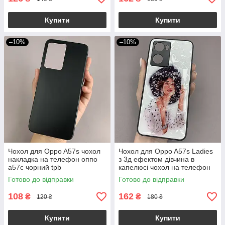
Купити
Купити
–10%
–10%
Чохол для Oppo A57s чохол
Чохол для Oppo A57s Ladies
накладка на телефон оппо
з 3д ефектом дівчина в
а57с чорний tpb
капелюсі чохол на телефон
оппо а57с білий
Готово до відправки
Готово до відправки
108
162
₴
₴
120 ₴
180 ₴
Купити
Купити