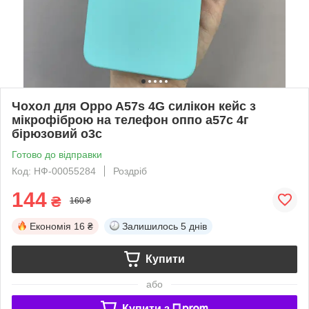
Чохол для Oppo A57s 4G силікон кейс з
мікрофіброю на телефон оппо а57с 4г
бірюзовий o3c
Готово до відправки
Код: НФ-00055284
Роздріб
144
₴
160 ₴
Економія
16 ₴
Залишилось
5 днів
Купити
або
Купити з