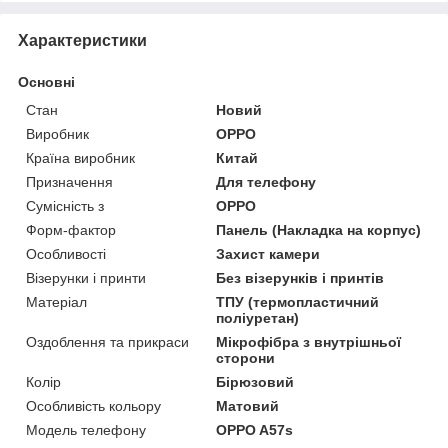
Характеристики
Основні
Стан
Новий
Виробник
OPPO
Країна виробник
Китай
Призначення
Для телефону
Сумісність з
OPPO
Форм-фактор
Панель (Накладка на корпус)
Особливості
Захист камери
Візерунки і принти
Без візерунків і принтів
Матеріал
ТПУ (термопластичний
поліуретан)
Оздоблення та прикраси
Мікрофібра з внутрішньої
сторони
Колір
Бірюзовий
Особливість кольору
Матовий
Модель телефону
OPPO A57s