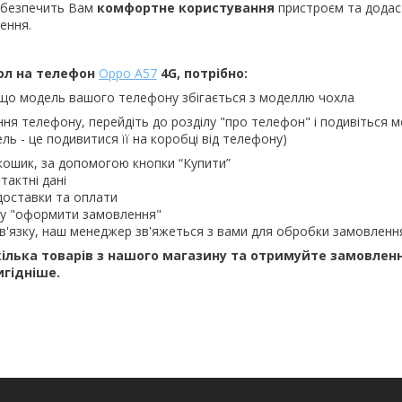
абезпечить Вам
комфортне користування
пристроєм та додас
ення.
ол на телефон
Oppo A57
4G, потрібно:
 що модель вашого телефону збігається з моделлю чохла
ння телефону, перейдіть до розділу "про телефон" і подивіться м
ль - це подивитися її на коробці від телефону)
кошик, за допомогою кнопки “Купити”
тактні дані
доставки та оплати
ку "оформити замовлення"
в'язку, наш менеджер зв'яжеться з вами для обробки замовленн
ілька товарів з нашого магазину та отримуйте замовлен
игідніше.