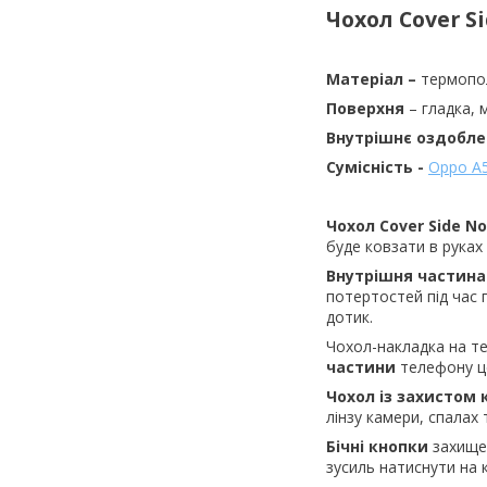
Чохол Cover S
Матеріал –
термопол
Поверхня
– гладка,
Внутрішнє оздобле
Сумісність -
Oppo A
Чохол Cover Side N
буде ковзати в руках 
Внутрішня частина
потертостей під час 
дотик.
Чохол-накладка на 
частини
телефону це
Чохол із захистом
лінзу камери, спалах 
Бічні кнопки
захищен
зусиль натиснути на 