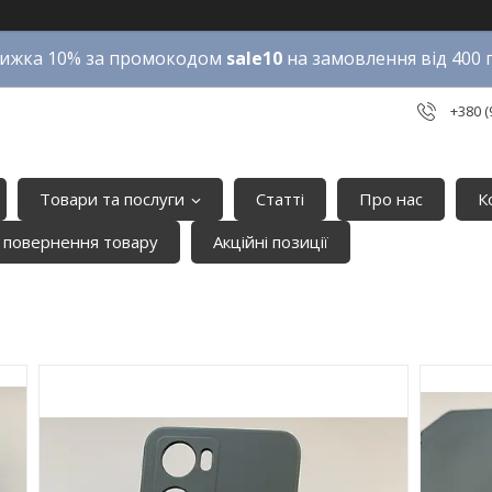
ижка 10% за промокодом
sale10
на замовлення від 400 
+380 (
Товари та послуги
Статті
Про нас
К
 повернення товару
Акційні позиції