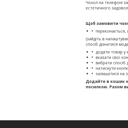
Чохол на телефоні з
естетичного задовол
Щоб замовити чох
переконається,
(зайдіть в налаштува
спосіб дізнатися моде
додати товар у 
вказати свої кон
вибрати спосіб 
натиснути кноп
залишатися на з
Додайте в кошик к
посилкою.
Разом в