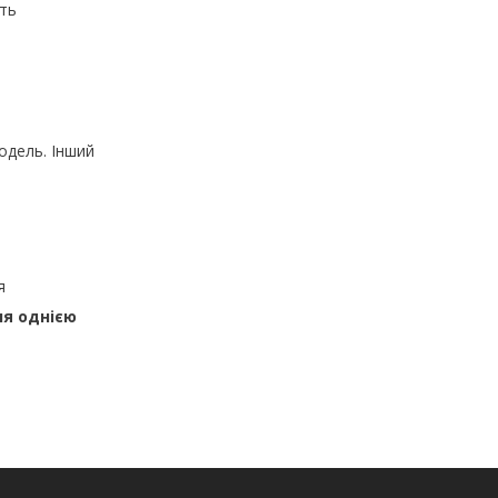
ть
одель. Інший
я
ня однією