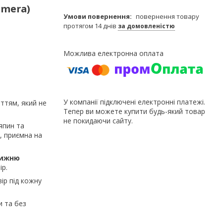
amera)
повернення товару
протягом 14 днів
за домовленістю
У компанії підключені електронні платежі.
ттям, який не
Тепер ви можете купити будь-який товар
не покидаючи сайту.
япин та
, приємна на
нижню
ір.
ір під кожну
и та без
.