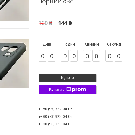
чорний o3c
160 ₴
144 ₴
Днів
Годин
Хвилин
Секунд
0
0
0
0
0
0
0
0
Купити
Купити з
+380 (95) 322-04-06
+380 (73) 322-04-06
+380 (98) 323-04-06