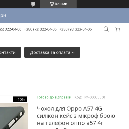
Кошик
грн
95) 322-04-06
+380 (73) 322-04-06
+380 (98) 323-04-06
онтакти
Доставка та оплата
Готово до відправки
Код:
НФ-00055501
–10%
Чохол для Oppo A57 4G
силікон кейс з мікрофіброю
на телефон оппо а57 4г