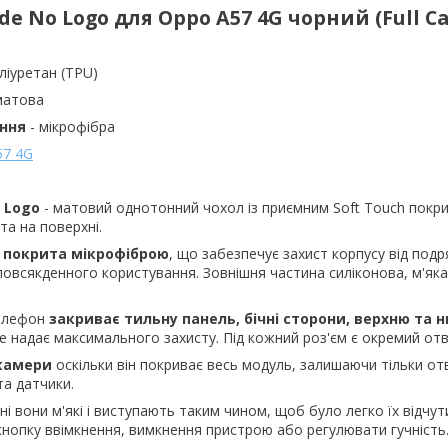
ide No Logo для Oppo A57 4G чорний (Full C
іуретан (TPU)
 матова
ння
- мікрофібра
57 4G
o Logo
- матовий однотонний чохол із приємним Soft Touch покри
та на поверхні.
 покрита мікрофіброю
, що забезпечує захист корпусу від подр
повсякденного користування. Зовнішня частина силіконова, м'яка
телефон
закриває тильну панель, бічні сторони, верхню та 
 надає максимального захисту. Під кожний роз'єм є окремий отв
 камери
оскільки він покриває весь модуль, залишаючи тільки отв
та датчики.
і вони м'які і виступають таким чином, щоб було легко їх відчут
кнопку ввімкнення, вимкнення пристрою або регулювати гучність