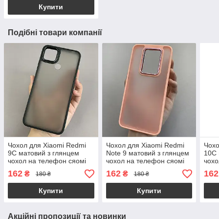
Купити
Подібні товари компанії
Чохол для Xiaomi Redmi
Чохол для Xiaomi Redmi
Чохо
9C матовий з глянцем
Note 9 матовий з глянцем
10C 
чохол на телефон сяомі
чохол на телефон сяомі
чохо
редмі 9с чорний q6y
редмі нот 9 персиковий
редм
162
162
162
₴
₴
180 ₴
180 ₴
q6y
Купити
Купити
Акційні пропозиції та новинки