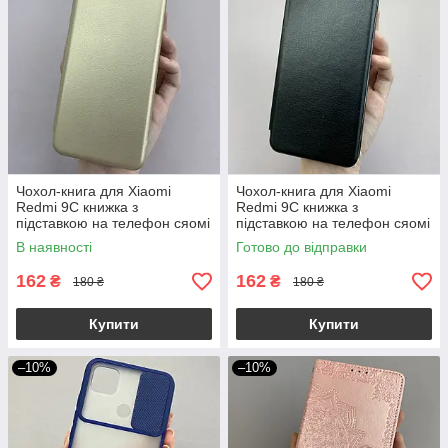
Чохол-книга для Xiaomi
Чохол-книга для Xiaomi
Redmi 9С книжка з
Redmi 9C книжка з
підставкою на телефон сяомі
підставкою на телефон сяомі
редмі 9с золота stn
редмі 9с чорна stn
В наявності
Готово до відправки
162
162
₴
₴
180 ₴
180 ₴
Купити
Купити
–10%
–10%