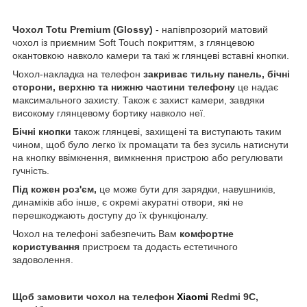
Чохол Totu Premium
(Glossy)
- напівпрозорий матовий
чохол із приємним Soft Touch покриттям, з глянцевою
окантовкою навколо камери та такі ж глянцеві вставні кнопки.
Чохол-накладка на телефон
закриває тильну панель, бічні
сторони, верхню та нижню частини телефону
це надає
максимального захисту. Також є захист камери, завдяки
високому глянцевому бортику навколо неї.
Бічні кнопки
також глянцеві, захищені та виступають таким
чином, щоб було легко їх промацати та без зусиль натиснути
на кнопку ввімкнення, вимкнення пристрою або регулювати
гучність.
Під кожен роз'єм,
це може бути для зарядки, навушників,
динаміків або інше, є окремі акуратні отвори, які не
перешкоджають доступу до їх функціоналу.
Чохол на телефоні забезпечить Вам
комфортне
користування
пристроєм та додасть естетичного
задоволення.
Щоб замовити чохол на телефон
Xiaomi
Redmi 9C,