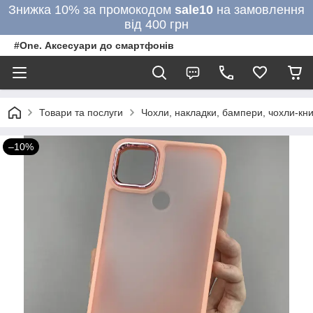
Знижка 10% за промокодом
sale10
на замовлення
від 400 грн
#One. Аксесуари до смартфонів
Товари та послуги
Чохли, накладки, бампери, чохли-кни
–10%