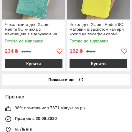
Чохол-книга для Xiaomi
Чохол для Xiaomi Redmi 9C
Redmi 9C книжка з
матовий із захистом камери
візитницею з візерунком на
чохол на телефон сяомі
телефон сяомі редмі 9с
редмі 9с жовтий cfa
Готово до відправки
Готово до відправки
бірюзова art
234
162
₴
₴
260 ₴
180 ₴
Купити
Купити
Показати ще
Про нас
98% позитивних з 7371 відгука за рік
Працює з 20.06.2020
м. Львів