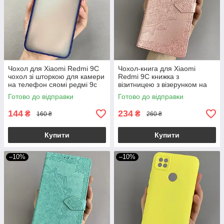
Чохол для Xiaomi Redmi 9C
Чохол-книга для Xiaomi
чохол зі шторкою для камери
Redmi 9C книжка з
на телефон сяомі редмі 9с
візитницею з візерунком на
темно-синій cur
телефон сяомі редмі 9с
Готово до відправки
Готово до відправки
рожева art
144
234
₴
₴
160 ₴
260 ₴
Купити
Купити
–10%
–10%