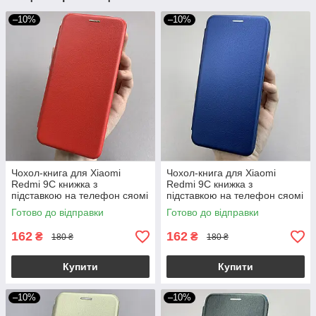
–10%
–10%
Чохол-книга для Xiaomi
Чохол-книга для Xiaomi
Redmi 9С книжка з
Redmi 9С книжка з
підставкою на телефон сяомі
підставкою на телефон сяомі
редмі 9с червона stn
редмі 9с синя stn
Готово до відправки
Готово до відправки
162
162
₴
₴
180 ₴
180 ₴
Купити
Купити
–10%
–10%