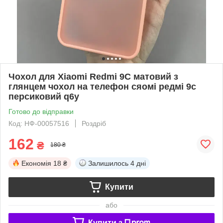
Чохол для Xiaomi Redmi 9C матовий з
глянцем чохол на телефон сяомі редмі 9с
персиковий q6y
Готово до відправки
Код: НФ-00057516
Роздріб
162
₴
180 ₴
Економія
18 ₴
Залишилось
4 дні
Купити
або
Купити з