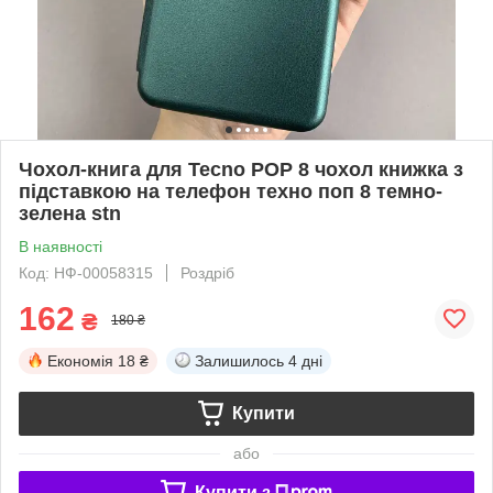
Чохол-книга для Tecno POP 8 чохол книжка з
підставкою на телефон техно поп 8 темно-
зелена stn
В наявності
Код: НФ-00058315
Роздріб
162
₴
180 ₴
Економія
18 ₴
Залишилось
4 дні
Купити
або
Купити з