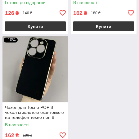
Готово до відправки
В наявності
126
162
₴
₴
140 ₴
180 ₴
Купити
Купити
–10%
Чохол для Tecno POP 8
чохол із золотою окантовкою
на телефон техно поп 8
чорний h7y
В наявності
162
₴
180 ₴