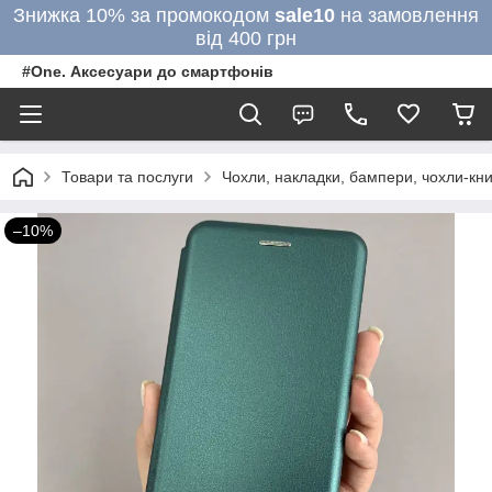
Знижка 10% за промокодом
sale10
на замовлення
від 400 грн
#One. Аксесуари до смартфонів
Товари та послуги
Чохли, накладки, бампери, чохли-кни
–10%