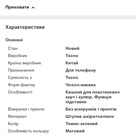
Приховати
Характеристики
Основні
Стан
Новий
Виробник
Tecno
Країна виробник
Китай
Призначення
Для телефону
Сумісність з
Tecno
Форм-фактор
Чохол-книжка
Особливості
Кишеня для пластикових
карт і купюр, Функція
підставки
Візерунки і принти
Без візерунків і принтів
Матеріал
Штучна шкіра+силікон
Колір
Темно-зелений
Особливість кольору
Матовий