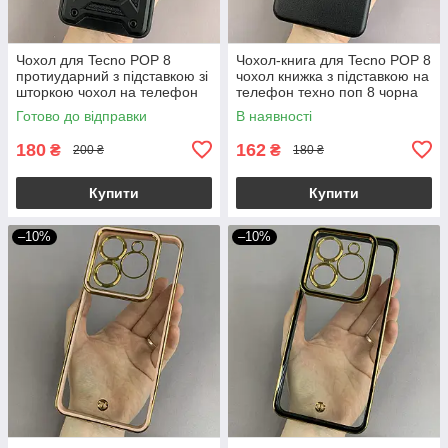
Чохол для Tecno POP 8
Чохол-книга для Tecno POP 8
протиударний з підставкою зі
чохол книжка з підставкою на
шторкою чохол на телефон
телефон техно поп 8 чорна
техно поп 8 чорний crt
stn
Готово до відправки
В наявності
180
162
₴
₴
200 ₴
180 ₴
Купити
Купити
–10%
–10%