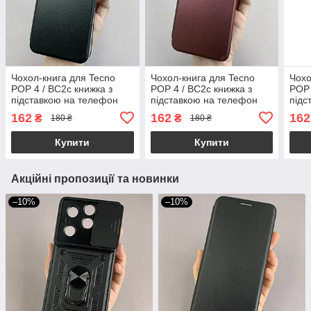
Чохол-книга для Tecno
Чохол-книга для Tecno
Чохо
POP 4 / BC2c книжка з
POP 4 / BC2c книжка з
POP 
підставкою на телефон
підставкою на телефон
підс
техно поп 4 чорна stn
техно поп 4 бордова stn
техн
162
162
162
₴
₴
180 ₴
180 ₴
Купити
Купити
Акційні пропозиції та новинки
–10%
–10%