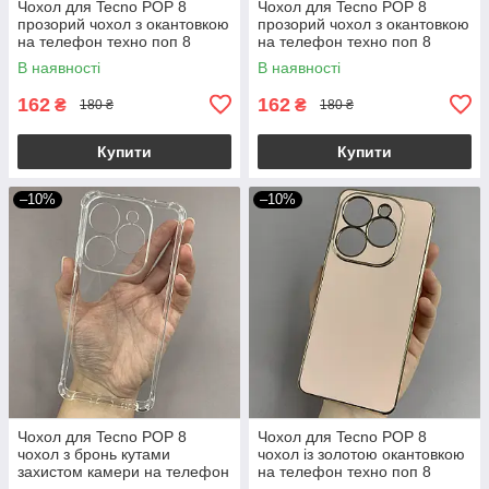
Чохол для Tecno POP 8
Чохол для Tecno POP 8
прозорий чохол з окантовкою
прозорий чохол з окантовкою
на телефон техно поп 8
на телефон техно поп 8
пудровий l9j
чорний l9j
В наявності
В наявності
162
162
₴
₴
180 ₴
180 ₴
Купити
Купити
–10%
–10%
Чохол для Tecno POP 8
Чохол для Tecno POP 8
чохол з бронь кутами
чохол із золотою окантовкою
захистом камери на телефон
на телефон техно поп 8
техно поп 8 прозорий ttp
пудровий h7y