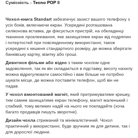
Сумісність -
Tecno POP
8
Чохол-книга Standart
забезпечує захист вашого телефону з
усіх боків, включаючи екран. Усередині розташована
силіконова вставка, де фіксується пристрій, на обкладинці
тканинне проклеювання, яке захищатиме екран від подряпин
і потертостей при повсякденному використанні, також
усередині є кишеня стандартного розміру, де можна зберігати
банківську картку, візитку або гроші.
Дивитися фільми або відео
з таким чохлом одне
задоволення, так як він складається в підставку, висоту нахилу
можна відрегулювати самостійно і вам більше не потрібно
шукати місце, де можна поставити телефон, щоб він не
падав.
У чохол вмонтований магніт,
який притримуватиме кришку,
тим самим захищатиме екран телефону, магніт маленький і
слабкий, тому великих надій на нього не покладайте (хоча
багато продавців пишуть зворотне).
Дизайн чохла
стриманий та мінімалістичний. Чохол
практичний у використанні, буде зручним як для дитини, так і
для дорослої людини.