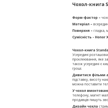
Чохол-книга 
Форм-фактор –
чох
Матеріал –
всередин
Поверхня –
гладка, 
Сумісність -
Honor 
Чохол-книга Stand
Усередині розташован
проклеювання, яке за
також усередині є ки
гроші.
Дивитися фільми 
підставку, висоту на
можна поставити тел
У чохол вмонтован
телефону, магніт мал
продавців пишуть зво
Дизайн чохла
стрим