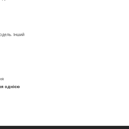
одель. Інший
ня
ня однією