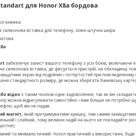
Standart для
Honor X8a бордова
ол-книжка
і силіконова вставка для телефону, зовні штучна шкіра
матова
X8a
art
забезпечує захист вашого телефону з усіх боків, включаючи е
а силіконова вставка, де фіксується пристрій, на обкладинці тк
хищатиме екран від подряпин і потертостей при повсякденному 
шеня стандартного розміру, де можна зберігати банківську картку
або відео
з таким чохлом одне задоволення, так як він складаєт
хилу можна відрегулювати самостійно і вам більше не потрібно шу
ефон, щоб він не падав.
ий магніт,
який притримуватиме кришку, тим самим захищатиме
енький і слабкий, тому великих надій на нього не покладайте (хо
ротне).
аний та мінімалістичний. Чохол практичний у використанні, буде