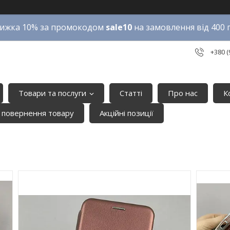
ижка 10% за промокодом
sale10
на замовлення від 400 
+380 (
Товари та послуги
Статті
Про нас
К
 повернення товару
Акційні позиції