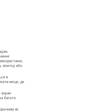
кран.
анинне
використанні,
, візитку або
ься в
кати місце, де
 екран
ча багато
 зручним як