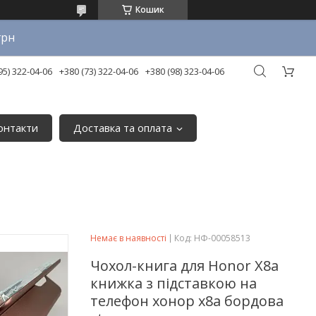
Кошик
грн
95) 322-04-06
+380 (73) 322-04-06
+380 (98) 323-04-06
онтакти
Доставка та оплата
Немає в наявності
Код:
НФ-00058513
Чохол-книга для Honor X8a
книжка з підставкою на
телефон хонор х8а бордова