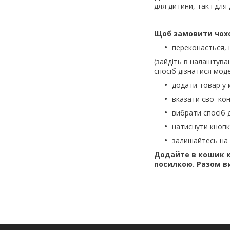
для дитини, так і для
Щоб замовити чох
переконається,
(зайдіть в налаштува
спосіб дізнатися моде
додати товар у 
вказати свої кон
вибрати спосіб 
натиснути кноп
залишайтесь на 
Додайте в кошик к
посилкою. Разом в