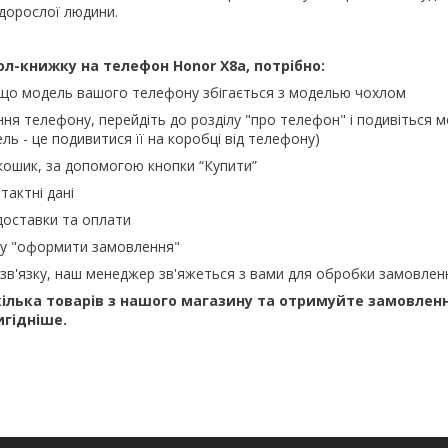
 дорослої людини.
ол-книжку на телефон
Honor X8a, потрібно:
 що модель вашого телефону збігається з моделью чохлом
ння телефону, перейдіть до розділу "про телефон" і подивіться м
ль - це подивитися її на коробці від телефону)
кошик, за допомогою кнопки “Купити”
тактні дані
доставки та оплати
ку "оформити замовлення"
зв'язку, наш менеджер зв'яжеться з вами для обробки замовлен
ілька товарів з нашого магазину та отримуйте замовлен
игідніше.