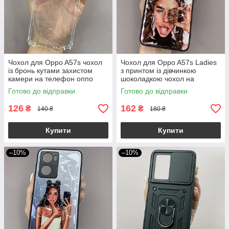
Чохол для Oppo A57s чохол
Чохол для Oppo A57s Ladies
із бронь кутами захистом
з принтом із дівчинкою
камери на телефон оппо
шоколадкою чохол на
а57с прозорий ttp
телефон оппо а57с білий
Готово до відправки
Готово до відправки
126
162
₴
₴
140 ₴
180 ₴
Купити
Купити
–10%
–10%