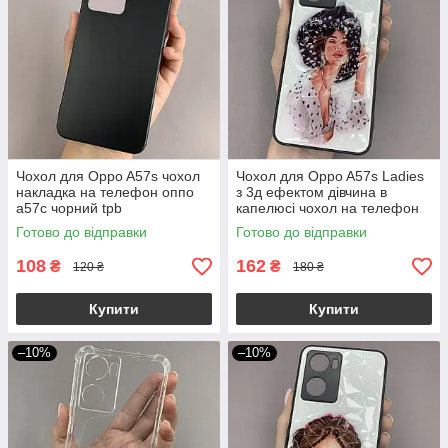
Чохол для Oppo A57s чохол
Чохол для Oppo A57s Ladies
накладка на телефон оппо
з 3д ефектом дівчина в
а57с чорний tpb
капелюсі чохол на телефон
оппо а57с білий
Готово до відправки
Готово до відправки
108
162
₴
₴
120 ₴
180 ₴
Купити
Купити
–10%
–10%