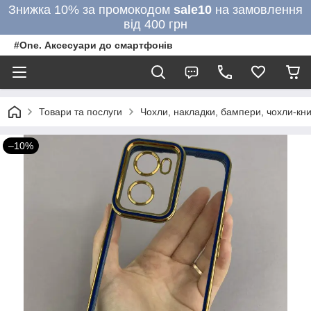
Знижка 10% за промокодом
sale10
на замовлення
від 400 грн
#One. Аксесуари до смартфонів
Товари та послуги
Чохли, накладки, бампери, чохли-кни
–10%