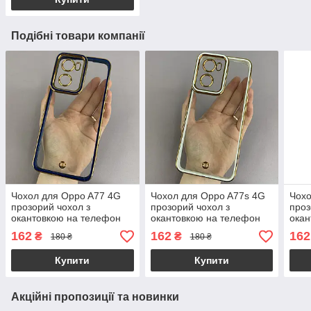
Подібні товари компанії
Чохол для Oppo A77 4G
Чохол для Oppo A77s 4G
Чохо
прозорий чохол з
прозорий чохол з
проз
окантовкою на телефон
окантовкою на телефон
окан
оппо а77 4г синій l9j
оппо а77с 4г білий l9j
оппо
162
162
162
₴
₴
180 ₴
180 ₴
Купити
Купити
Акційні пропозиції та новинки