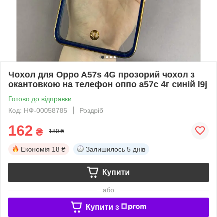
Чохол для Oppo A57s 4G прозорий чохол з
окантовкою на телефон оппо а57с 4г синій l9j
Готово до відправки
Код: НФ-00058785
Роздріб
162
₴
180 ₴
Економія
18 ₴
Залишилось
5 днів
Купити
або
Купити з