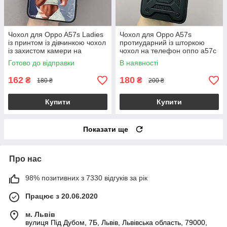
Чохол для Oppo A57s Ladies
Чохол для Oppo A57s
із принтом із дівчинкою чохол
протиударний із шторкою
із захистом камери на
чохол на телефон оппо а57с
телефон оппо а57с сірий
чорний crt
Готово до відправки
В наявності
162
180
₴
₴
180 ₴
200 ₴
Купити
Купити
Показати ще
Про нас
98% позитивних з 7330 відгуків за рік
Працює з 20.06.2020
м. Львів
вулиця Під Дубом, 7Б, Львів, Львівська область, 79000,