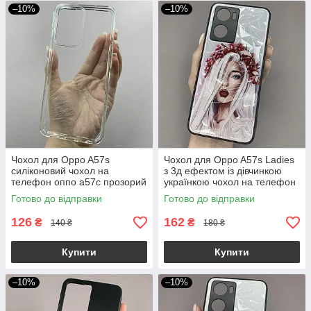
–10%
–10%
Чохол для Oppo A57s
Чохол для Oppo A57s Ladies
силіконовий чохол на
з 3д ефектом із дівчинкою
телефон оппо а57с прозорий
українкою чохол на телефон
NSP
оппо а57с білий
Готово до відправки
Готово до відправки
126
162
₴
₴
140 ₴
180 ₴
Купити
Купити
–10%
–10%