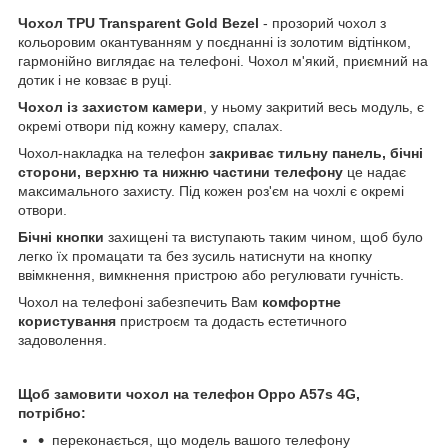
Чохол TPU Transparent Gold Bezel
- прозорий чохол з
кольоровим окантуванням у поєднанні із золотим відтінком,
гармонійно виглядає на телефоні. Чохол м'який, приємний на
дотик і не ковзає в руці.
Чохол із захистом камери
, у ньому закритий весь модуль, є
окремі отвори під кожну камеру, спалах.
Чохол-накладка на телефон
закриває тильну панель, бічні
сторони, верхню та нижню частини телефону
це надає
максимального захисту. Під кожен роз'єм на чохлі є окремі
отвори.
Бічні кнопки
захищені та виступають таким чином, щоб було
легко їх промацати та без зусиль натиснути на кнопку
ввімкнення, вимкнення пристрою або регулювати гучність.
Чохол на телефоні забезпечить Вам
комфортне
користування
пристроєм та додасть естетичного
задоволення.
Щоб замовити чохол на телефон Oppo A57s 4G,
потрібно:
переконається, що модель вашого телефону