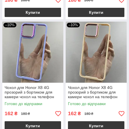
180
180
₴
₴
200 ₴
200 ₴
Купити
Купити
–10%
–10%
Чохол для Honor X8 4G
Чохол для Honor X8 4G
прозорий з бортиком для
прозорий з бортиком для
камери чохол на телефон
камери чохол на телефон
хонор х8 4г бузковий k6h
хонор х8 4г бежевий k6h
Готово до відправки
Готово до відправки
162
162
₴
₴
180 ₴
180 ₴
Купити
Купити