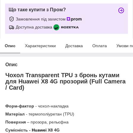
Що таке купити з Пром?
Замовлення під захистом
Доступна доставка
Опис
Характеристики
Доставка
Оплата
Умови п
Опис
Чохол Transparent
TPU з бронь кутами
для Huawei X8 4G прозорий (Full
Camera
/ Card
)
Форм-фактор
- чохол-накладка
Матеріал
- термополіуретан (TPU)
Поверхня
– прозора, рельєфна
Сумісність -
Huawei
X8 4G