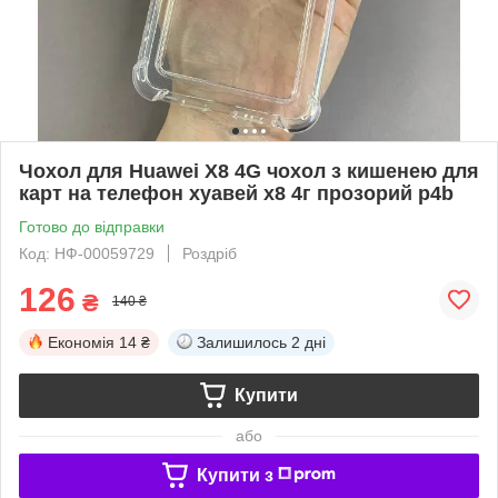
Чохол для Huawei X8 4G чохол з кишенею для
карт на телефон хуавей х8 4г прозорий p4b
Готово до відправки
Код: НФ-00059729
Роздріб
126
₴
140 ₴
Економія
14 ₴
Залишилось
2 дні
Купити
або
Купити з