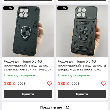
–10%
–10%
Чохол для Honor X8 4G
Чохол для Honor X8 4G
протиударний із підставкою
протиударний із підставкою зі
захистом камери на телефон
шторкою для камери чохол
хонор х8 4г чорний q4l
на хонор х8 4г чорний crt
Готово до відправки
Готово до відправки
180
180
₴
₴
200 ₴
200 ₴
Купити
Купити
Показати ще