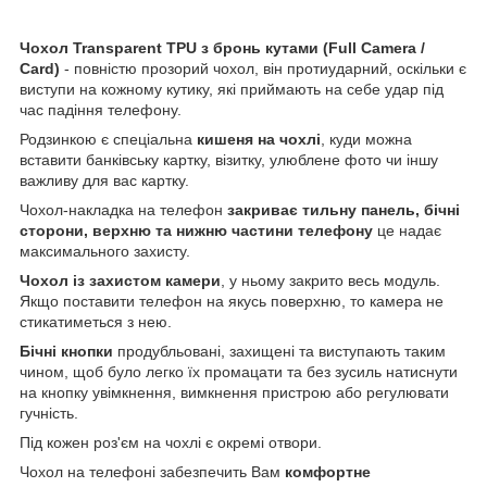
Чохол
Transparent
TPU
з бронь кутами (
Full
Camera
/
Card
)
- повністю прозорий чохол, він протиударний, оскільки є
виступи на кожному кутику, які приймають на себе удар під
час падіння телефону.
Родзинкою є спеціальна
кишеня на чохлі
, куди можна
вставити банківську картку, візитку, улюблене фото чи іншу
важливу для вас картку.
Чохол-накладка на телефон
закриває тильну панель, бічні
сторони, верхню та нижню частини телефону
це надає
максимального захисту.
Чохол із захистом камери
, у ньому закрито весь модуль.
Якщо поставити телефон на якусь поверхню, то камера не
стикатиметься з нею.
Бічні кнопки
продубльовані, захищені та виступають таким
чином, щоб було легко їх промацати та без зусиль натиснути
на кнопку увімкнення, вимкнення пристрою або регулювати
гучність.
Під кожен роз'єм на чохлі є окремі отвори.
Чохол на телефоні забезпечить Вам
комфортне