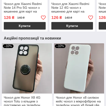
Чохол для Xiaomi Redmi
Чохол для Xiaomi Redmi
Чохо
Note 14 Pro 5G чохол з
Note 12 4G чохол з
Note
кишенею для карт на
кишенею для карт на
кише
телефон сяомі редмі нот
телефон сяомі редмі нот
теле
126
126
126
₴
₴
140 ₴
140 ₴
14 про 5г прозорий p4b
12 4г прозорий p4b
13 5
Купити
Купити
Акційні пропозиції та новинки
–10%
–10%
Чохол для Honor X8 4G
Чохол для Honor x8 силікон
чохол Totu з кільцем з
кейс чохол з мікрофіброю на
підставкою на телефон
телефон хонор х8 білий r4e