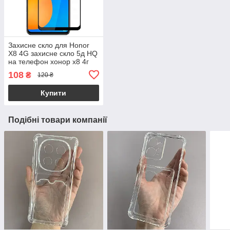
Захисне скло для Honor
X8 4G захисне скло 5д HQ
на телефон хонор х8 4г
чорне hqg
108
₴
120 ₴
Купити
Подібні товари компанії