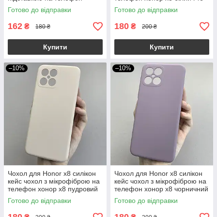
хонор х8 4г чорний m8n
Готово до відправки
Готово до відправки
162
180
₴
₴
180 ₴
200 ₴
Купити
Купити
–10%
–10%
Чохол для Honor x8 силікон
Чохол для Honor x8 силікон
кейс чохол з мікрофіброю на
кейс чохол з мікрофіброю на
телефон хонор х8 пудровий
телефон хонор х8 чорничний
r4e
r4e
Готово до відправки
Готово до відправки