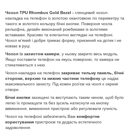
Чохол TPU Rhombus Gold Bezel -
глянцевий чохол-
накладка на телефон із золотою окантовкою по периметру та
такого ж золотого кольору бічні кнопки. Поверхня чохла
рельєфна, дизайн виконаний ромбиками із золотими
вставками. Красиво та елегантно виглядає на телефоні.
Чохол м'який і добре тримає форму, приємний на дотик і не
ковзає в руці.
Чохол із захистом камери
, у ньому закрито весь модуль.
Якщо поставити телефон на якусь поверхню, то камера не
стикатиметься з нею.
Чохол-накладка на телефон
закриває тильну панель, бічні
сторони, верхню та нижню частини телефону
це надає
максимального захисту. Під кожен роз'єм на чохлі є окремі
отвори.
Бічні кнопки
захищені та виступають таким чином, щоб було
легко їх промацати та без зусиль натиснути на кнопку
ввімкнення, вимкнення пристрою або регулювати гучність.
Чохол на телефоні забезпечить Вам
комфортне
користування
пристроєм та додасть естетичного
задоволення.