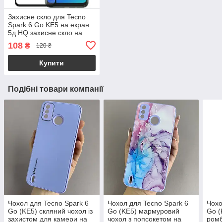
Захисне скло для Tecno
Spark 6 Go KE5 на екран
5д HQ захисне скло на
телефон техно спарк 6 го
108
₴
120 ₴
чорне HQG
Купити
Подібні товари компанії
Чохол для Tecno Spark 6
Чохол для Tecno Spark 6
Чохо
Go (KE5) скляний чохол із
Go (KE5) мармуровий
Go (
захистом для камери на
чохол з попсокетом на
ромб