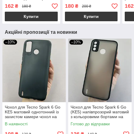
техно спарк 6 го бузковий
телефон техно спарк 6 го
каме
162
180
162
₴
₴
180 ₴
200 ₴
k9e
бузковий o5u
го б
Купити
Купити
Акційні пропозиції та новинки
–10%
–10%
Чохол для Tecno Spark 6 Go
Чохол для Tecno Spark 6 Go
KE5 матовий однотонний із
(KE5) напівпрозорий матовий
захистом камери чохол на
з кольоровими бортами на
техно спарк 6 го чорний tpb
техно спарк 6 го чорний tcb
В наявності
Готово до відправки