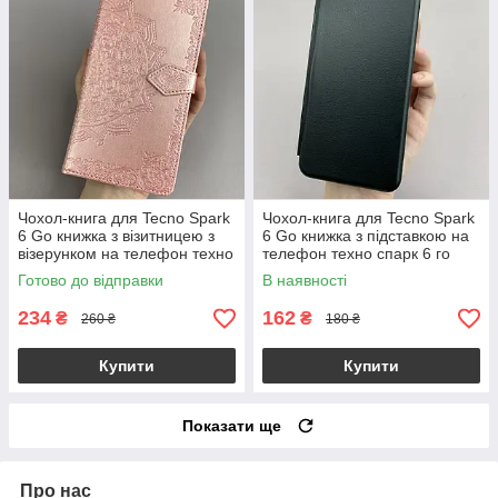
Чохол-книга для Tecno Spark
Чохол-книга для Tecno Spark
6 Go книжка з візитницею з
6 Go книжка з підставкою на
візерунком на телефон техно
телефон техно спарк 6 го
спарк 6 го рожева art
чорна stn
Готово до відправки
В наявності
234
162
₴
₴
260 ₴
180 ₴
Купити
Купити
Показати ще
Про нас