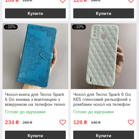
108
126
₴
₴
120 ₴
140 ₴
Купити
Купити
–10%
–10%
Чохол-книга для Tecno Spark
Чохол для Tecno Spark 6 Go
6 Go книжка з візитницею з
KE5 глянсовий рельєфний з
візерунком на телефон техно
ромбами чохол на телефон
спарк 6 го синя art
техно спарк 6 го білий f0k
Готово до відправки
Готово до відправки
234
126
₴
₴
260 ₴
140 ₴
Купити
Купити