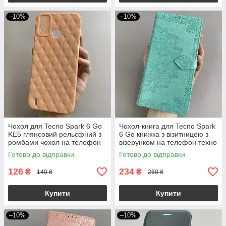
–10%
–10%
Чохол для Tecno Spark 6 Go
Чохол-книга для Tecno Spark
KE5 глянсовий рельєфний з
6 Go книжка з візитницею з
ромбами чохол на телефон
візерунком на телефон техно
техно спарк 6 го персиковий
спарк 6 го бірюзова art
Готово до відправки
Готово до відправки
f0k
126
234
₴
₴
140 ₴
260 ₴
Купити
Купити
–10%
–10%