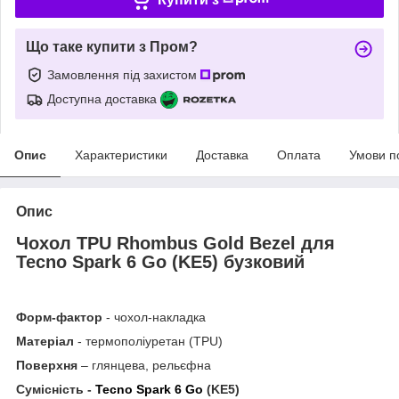
Що таке купити з Пром?
Замовлення під захистом
Доступна доставка
Опис
Характеристики
Доставка
Оплата
Умови п
Опис
Чохол TPU Rhombus Gold Bezel для
Tecno Spark 6 Go (KE5) бузковий
Форм-фактор
- чохол-накладка
Матеріал
- термополіуретан (TPU)
Поверхня
– глянцева, рельєфна
Сумісність -
Tecno Spark 6 Go
(KE5)