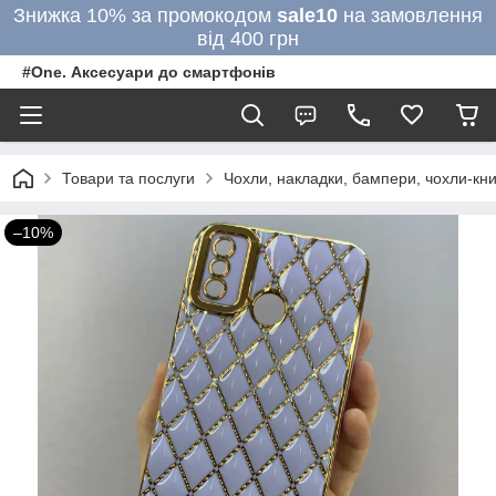
Знижка 10% за промокодом
sale10
на замовлення
від 400 грн
#One. Аксесуари до смартфонів
Товари та послуги
Чохли, накладки, бампери, чохли-кни
–10%