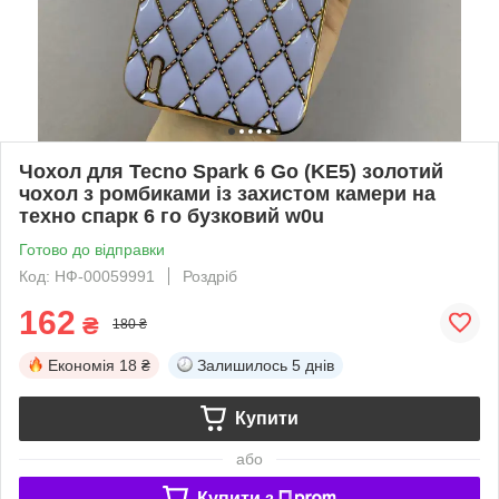
Чохол для Tecno Spark 6 Go (KE5) золотий
чохол з ромбиками із захистом камери на
техно спарк 6 го бузковий w0u
Готово до відправки
Код: НФ-00059991
Роздріб
162
₴
180 ₴
Економія
18 ₴
Залишилось
5 днів
Купити
або
Купити з