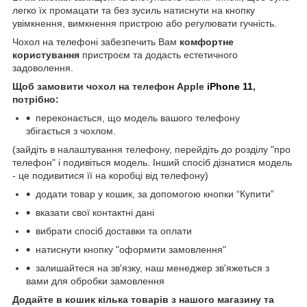
легко їх промацати та без зусиль натиснути на кнопку
увімкнення, вимкнення пристрою або регулювати гучність.
Чохол на телефоні забезпечить Вам
комфортне
користування
пристроєм та додасть естетичного
задоволення.
Щоб замовити чохол на телефон Apple
iPhone 11
,
потрібно:
переконається, що модель вашого телефону
збігається з чохлом.
(зайдіть в налаштування телефону, перейдіть до розділу "про
телефон" і подивіться модель. Інший спосіб дізнатися модель
- це подивитися її на коробці від телефону)
додати товар у кошик, за допомогою кнопки “Купити”
вказати свої контактні дані
вибрати спосіб доставки та оплати
натиснути кнопку "оформити замовлення"
залишайтеся на зв'язку, наш менеджер зв'яжеться з
вами для обробки замовлення
Додайте в кошик кілька товарів з нашого магазину та