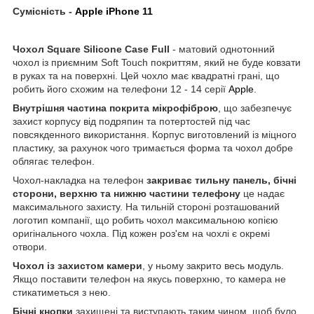
Сумісність -
Apple iPhone 11
Чохол
Square
Silicone
Case
Full
- матовий однотонний
чохол із приємним Soft Touch покриттям, який не буде ковзати
в руках та на поверхні. Цей чохло має квадратні грані, що
робить його схожим на телефони 12 - 14 серії
Apple
.
Внутрішня частина покрита мікрофіброю
, що забезпечує
захист корпусу від подряпин та потертостей під час
повсякденного використання. Корпус виготовлений із міцного
пластику, за рахунок чого тримається форма та чохол добре
облягає телефон.
Чохол-накладка на телефон
закриває тильну панель, бічні
сторони, верхню та нижню частини телефону
це надає
максимального захисту. На тильній стороні розташований
логотип компанії, що робить чохол максимальною копією
оригінального чохла. Під кожен роз'єм на чохлі є окремі
отвори.
Чохол із захистом камери
, у ньому закрито весь модуль.
Якщо поставити телефон на якусь поверхню, то камера не
стикатиметься з нею.
Бічні кнопки
захищені та виступають таким чином, щоб було