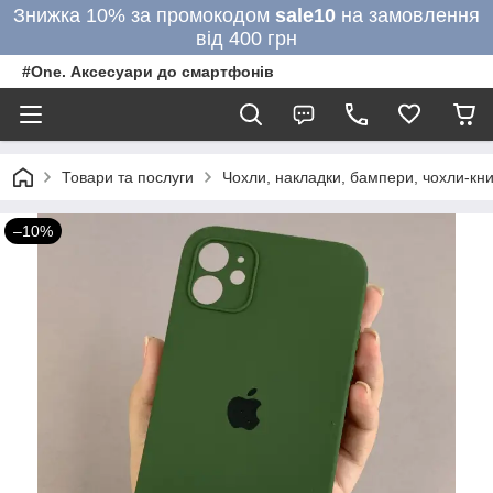
Знижка 10% за промокодом
sale10
на замовлення
від 400 грн
#One. Аксесуари до смартфонів
Товари та послуги
Чохли, накладки, бампери, чохли-кни
–10%