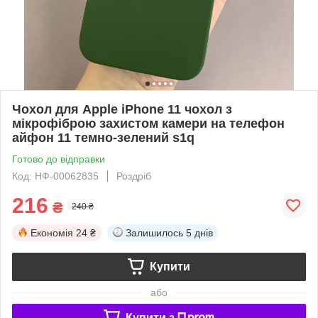
Чохол для Apple iPhone 11 чохол з
мікрофіброю захистом камери на телефон
айфон 11 темно-зелений s1q
Готово до відправки
Код: НФ-00062835
Роздріб
216
₴
240 ₴
Економія
24 ₴
Залишилось
5 днів
Купити
або
Купити з