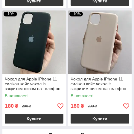
Купити
Купити
–10%
–10%
Чохол для Apple iPhone 11
Чохол для Apple iPhone 11
силікон кейс чохол із
силікон кейс чохол із
закритим низом на телефон
закритим низом на телефон
айфон 11 чорний h5p
айфон 11 пудровий h5p
В наявності
В наявності
180
180
₴
₴
200 ₴
200 ₴
Купити
Купити