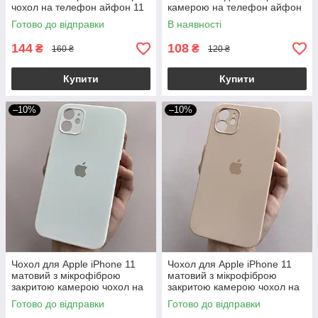
чохол на телефон айфон 11
камерою на телефон айфон
темно-синій cur
11 чорний tpb
Готово до відправки
В наявності
144
108
₴
₴
160 ₴
120 ₴
Купити
Купити
–10%
–10%
Чохол для Apple iPhone 11
Чохол для Apple iPhone 11
матовий з мікрофіброю
матовий з мікрофіброю
закритою камерою чохол на
закритою камерою чохол на
телефон айфон 11 білий n8u
телефон айфон 11 пудровий
Готово до відправки
Готово до відправки
n8u