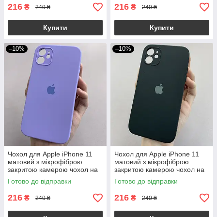
216
216
₴
₴
240 ₴
240 ₴
Купити
Купити
–10%
–10%
Чохол для Apple iPhone 11
Чохол для Apple iPhone 11
матовий з мікрофіброю
матовий з мікрофіброю
закритою камерою чохол на
закритою камерою чохол на
телефон айфон 11 бузковий
телефон айфон 11 чорний
Готово до відправки
Готово до відправки
n8u
n8u
216
216
₴
₴
240 ₴
240 ₴