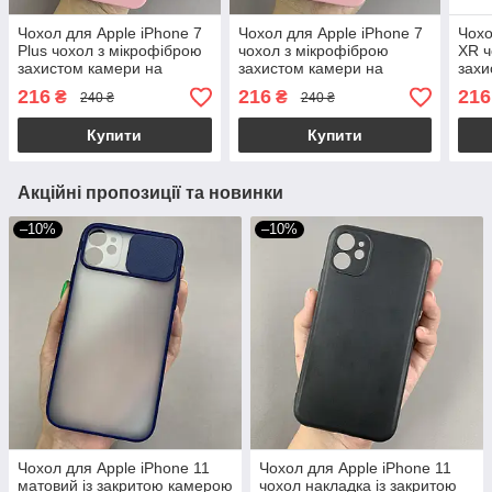
Чохол для Apple iPhone 7
Чохол для Apple iPhone 7
Чохо
Plus чохол з мікрофіброю
чохол з мікрофіброю
XR ч
захистом камери на
захистом камери на
захи
телефон айфон 7 плюс
телефон айфон 7
тел
216
216
216
₴
₴
240 ₴
240 ₴
рожевий s1q
рожевий s1q
пудр
Купити
Купити
Акційні пропозиції та новинки
–10%
–10%
Чохол для Apple iPhone 11
Чохол для Apple iPhone 11
матовий із закритою камерою
чохол накладка із закритою