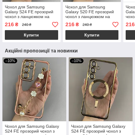
Чохол для Samsung
Чохол для Samsung
Чох
Galaxy S24 FE прозорий
Galaxy S20 FE прозорий
Gala
чохол з ланцюжком на
чохол з ланцюжком на
чохо
телефон самсунг с24 фе
телефон самсунг с20 фе
теле
216
216
216
₴
₴
240 ₴
240 ₴
пудровий l0o
чорний l0o
пудр
Купити
Купити
Акційні пропозиції та новинки
–10%
–10%
Чохол для Samsung Galaxy
Чохол для Samsung Galaxy
S24 FE прозорий чохол з
S24 FE прозорий чохол з