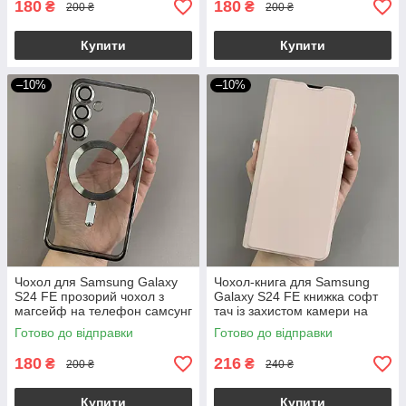
180
180
₴
₴
200 ₴
200 ₴
Купити
Купити
–10%
–10%
Чохол для Samsung Galaxy
Чохол-книга для Samsung
S24 FE прозорий чохол з
Galaxy S24 FE книжка софт
магсейф на телефон самсунг
тач із захистом камери на
с24 фе срібний h3b
телефон самсунг с24 фе
Готово до відправки
Готово до відправки
пудрова p8b
180
216
₴
₴
200 ₴
240 ₴
Купити
Купити