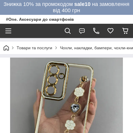
Знижка 10% за промокодом
sale10
на замовлення
від 400 грн
#One. Аксесуари до смартфонів
Товари та послуги
Чохли, накладки, бампери, чохли-кни