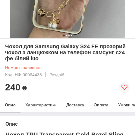
Чохол для Samsung Galaxy S24 FE прозорий
чохол з ланцюжком на телефон самсунг с24
фе білий l0o
Немає в наявності
Код: НФ-00064438
Роздріб
240
₴
Опис
Характеристики
Доставка
Оплата
Умови п
Опис
Чохол TPU Transparent Gold Bezel Sling