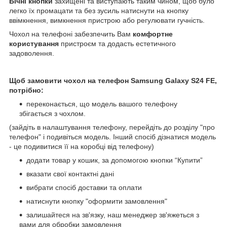
Бічні кнопки
захищені та виступають таким чином, щоб було
легко їх промацати та без зусиль натиснути на кнопку
ввімкнення, вимкнення пристрою або регулювати гучність.
Чохол на телефоні забезпечить Вам
комфортне
користування
пристроєм та додасть естетичного
задоволення.
Щоб замовити чохол на телефон Samsung Galaxy S24 FE,
потрібно:
переконається, що модель вашого телефону
збігається з чохлом.
(зайдіть в налаштування телефону, перейдіть до розділу "про
телефон" і подивіться модель. Інший спосіб дізнатися модель
- це подивитися її на коробці від телефону)
додати товар у кошик, за допомогою кнопки “Купити”
вказати свої контактні дані
вибрати спосіб доставки та оплати
натиснути кнопку "оформити замовлення"
залишайтеся на зв'язку, наш менеджер зв'яжеться з
вами для обробки замовлення