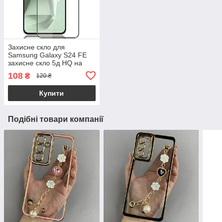
Захисне скло для
Samsung Galaxy S24 FE
захисне скло 5д HQ на
телефон самсунг с24 фе
108
₴
120 ₴
чорне hqg
Купити
Подібні товари компанії