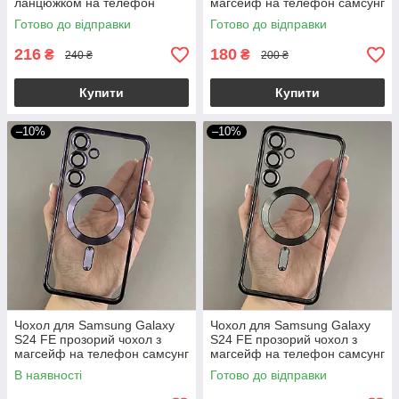
ланцюжком на телефон
магсейф на телефон самсунг
самсунг с24 фе пудровий l0o
с24 фе золотий h3b
Готово до відправки
Готово до відправки
216
180
₴
₴
240 ₴
200 ₴
Купити
Купити
–10%
–10%
Чохол для Samsung Galaxy
Чохол для Samsung Galaxy
S24 FE прозорий чохол з
S24 FE прозорий чохол з
магсейф на телефон самсунг
магсейф на телефон самсунг
с24 фе фіолетовий h3b
с24 фе чорний h3b
В наявності
Готово до відправки