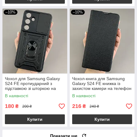
–10%
–10%
Чохол для Samsung Galaxy
Чохол-книга для Samsung
S24 FE протиударний з
Galaxy S24 FE книжка із
підставкою зі шторкою на
захистом камери на телефон
телефон самсунг с24 фе
самсунг с24 фе чорна q01d
В наявності
В наявності
чорний crt
180
216
₴
₴
200 ₴
240 ₴
Купити
Купити
Показати ще