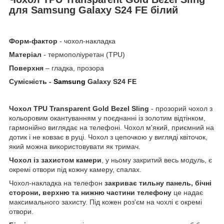
для Samsung Galaxy S24 FE білий
Форм-фактор
- чохол-накладка
Матеріал
- термополіуретан (TPU)
Поверхня
– гладка, прозора
Сумісність -
Samsung
Galaxy S24 FE
Чохол TPU Transparent Gold Bezel
Sling
- прозорий чохол з
кольоровим окантуванням у поєднанні із золотим відтінком,
гармонійно виглядає на телефоні. Чохол м'який, приємний на
дотик і не ковзає в руці. Чохол з цепочкою у вигляді квіточок,
який можна використовувати як тримач.
Чохол із захистом камери
, у ньому закритий весь модуль, є
окремі отвори під кожну камеру, спалах.
Чохол-накладка на телефон
закриває тильну панель, бічні
сторони, верхню та нижню частини телефону
це надає
максимального захисту. Під кожен роз'єм на чохлі є окремі
отвори.