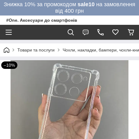
Знижка 10% за промокодом
sale10
на замовлення
від 400 грн
#One. Аксесуари до смартфонів
Товари та послуги
Чохли, накладки, бампери, чохли-кни
–10%