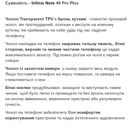
Сумісність -
Infinix Note
40 Pro Plus
Чохол
Transparent
TPU
з бронь кутами
- повністю прозорий
чохол, він протиударний, оскільки є виступи на кожному
куточку, які приймають на себе удар під час падіння
телефону.
Чохол-накладка на телефон
закриває тильну панель, бічні
сторони, верхню та нижню частини телефону
це надає
максимального захисту. Під кожен роз'єм на чохлі є окремі
отвори.
Чохол із захистом камери
, у ньому закрито весь модуль.
Якщо поставити телефон на якусь поверхню, то камера не
стикатиметься з нею.
Бічні кнопки
продубльовані, захищені та виступають таким
чином, щоб було легко їх промацати та без зусиль натиснути
на кнопку ввімкнення, вимкнення пристрою або регулювати
гучність.
Чохол на телефоні забезпечить Вам
комфортне
користування
пристроєм та надає естетичного задоволення.