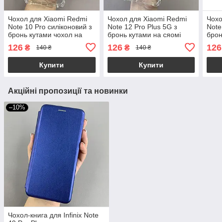
Чохол для Xiaomi Redmi
Чохол для Xiaomi Redmi
Чохо
Note 10 Pro силіконовий з
Note 12 Pro Plus 5G з
Note
бронь кутами чохол на
бронь кутами на сяомі
брон
телефон сяомі редмі нот
редмі нот 12 про плюс 5г
теле
126
126
126
₴
₴
140 ₴
140 ₴
10 про прозорий ttp
прозорий ttp
9 пр
Купити
Купити
Акційні пропозиції та новинки
–10%
Чохол-книга для Infinix Note