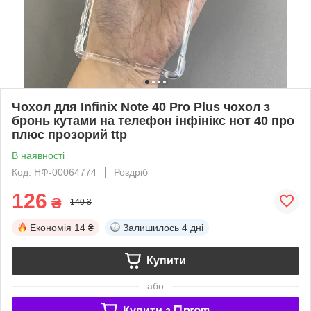
Чохол для Infinix Note 40 Pro Plus чохол з
бронь кутами на телефон інфінікс нот 40 про
плюс прозорий ttp
В наявності
Код: НФ-00064774
Роздріб
126
₴
140 ₴
Економія
14 ₴
Залишилось
4 дні
Купити
або
Купити з