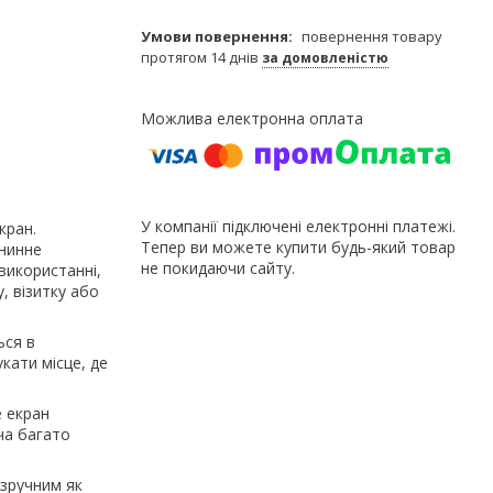
я
повернення товару
протягом 14 днів
за домовленістю
У компанії підключені електронні платежі.
кран.
Тепер ви можете купити будь-який товар
анинне
не покидаючи сайту.
використанні,
, візитку або
ься в
кати місце, де
 екран
ча багато
 зручним як