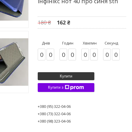
інфінікс нот 40 про синя stn
180 ₴
162 ₴
Днів
Годин
Хвилин
Секунд
0
0
0
0
0
0
0
0
Купити
Купити з
+380 (95) 322-04-06
+380 (73) 322-04-06
+380 (98) 323-04-06