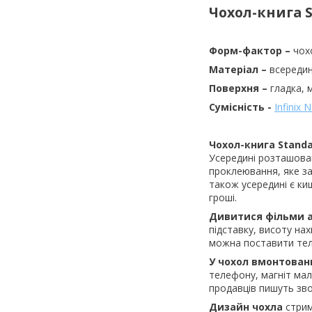
Чохол-книга 
Форм-фактор –
чох
Матеріал –
всередин
Поверхня –
гладка, 
Сумісність -
Infinix 
Чохол-книга Stand
Усередині розташован
проклеювання, яке за
також усередині є ки
гроші.
Дивитися фільми 
підставку, висоту на
можна поставити тел
У чохол вмонтован
телефону, магніт мал
продавців пишуть зво
Дизайн чохла
стрим