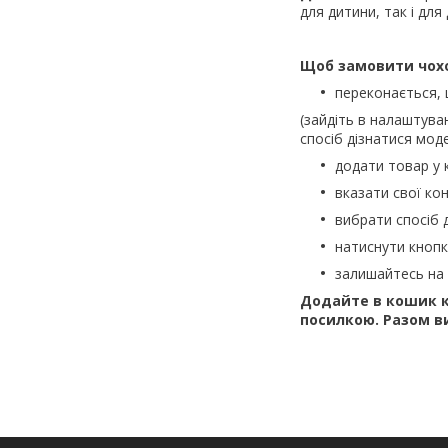
для дитини, так і для
Щоб замовити чох
переконається,
(зайдіть в налаштува
спосіб дізнатися моде
додати товар у 
вказати свої кон
вибрати спосіб 
натиснути кноп
залишайтесь на 
Додайте в кошик к
посилкою. Разом в