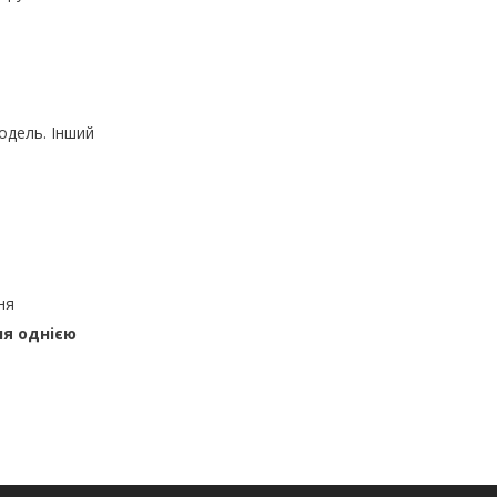
одель. Інший
ня
ня однією