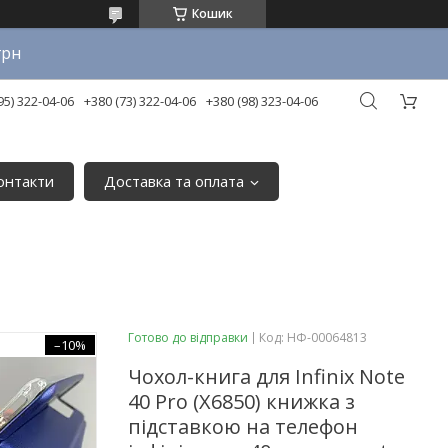
Кошик
грн
95) 322-04-06
+380 (73) 322-04-06
+380 (98) 323-04-06
онтакти
Доставка та оплата
Готово до відправки
Код:
НФ-00064813
–10%
Чохол-книга для Infinix Note
40 Pro (X6850) книжка з
підставкою на телефон