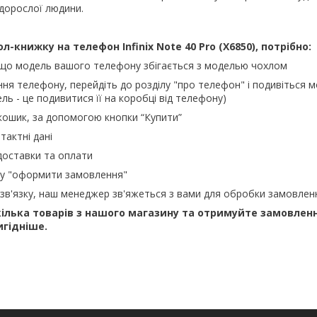
 дорослої людини.
ол-книжку на телефон
Infinix Note 40 Pro (X6850), потрібно:
 що модель вашого телефону збігається з моделью чохлом
ння телефону, перейдіть до розділу "про телефон" і подивіться м
ль - це подивитися її на коробці від телефону)
кошик, за допомогою кнопки “Купити”
тактні дані
доставки та оплати
ку "оформити замовлення"
зв'язку, наш менеджер зв'яжеться з вами для обробки замовлен
ілька товарів з нашого магазину та отримуйте замовлен
игідніше.