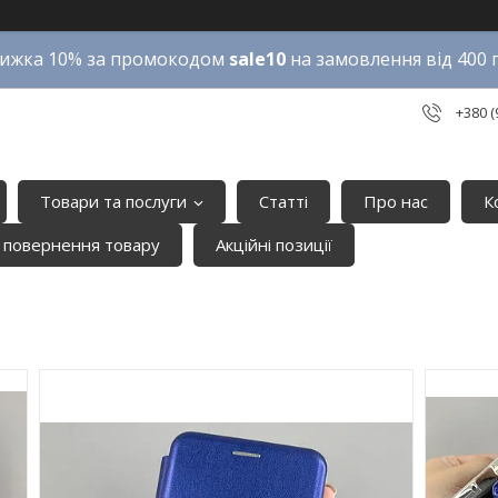
ижка 10% за промокодом
sale10
на замовлення від 400 
+380 (
Товари та послуги
Статті
Про нас
К
 повернення товару
Акційні позиції