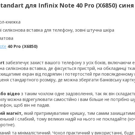
Standart для
Infinix Note 40 Pro (X6850) син
ол-книжка
і силіконова вставка для телефону, зовні штучна шкіра
матова
Note
40 Pro (X6850)
art
забезпечує захист вашого телефону з усіх боків, включаючи е
а силіконова вставка, де фіксується пристрій, на обкладинці тк
хищатиме екран від подряпин і потертостей при повсякденному 
шеня стандартного розміру, де можна зберігати банківську картку
або відео
з таким чохлом одне задоволення, так як він складаєт
хилу можна відрегулювати самостійно і вам більше не потрібно шу
ефон, щоб він не падав.
ий магніт,
який притримуватиме кришку, тим самим захищатиме
енький і слабкий, тому великих надій на нього не покладайте (хо
ротне).
аний та мінімалістичний. Чохол практичний у використанні, буде