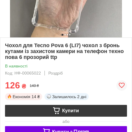
Чохол для Tecno Pova 6 (LI7) чохол з бронь
кутами із захистом камери на телефон техно
пова 6 прозорий ttp
В наявності
Код: НФ-00065022
Роздріб
126
₴
140 ₴
Економія
14 ₴
Залишилось
2 дні
Купити
або
Купити з