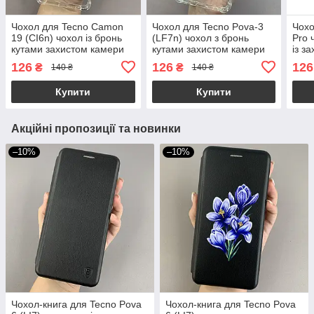
Чохол для Tecno Camon
Чохол для Tecno Pova-3
Чохо
19 (CI6n) чохол із бронь
(LF7n) чохол з бронь
Pro 
кутами захистом камери
кутами захистом камери
із з
на телефон техно камон
на телефон техно пова 3
теле
126
126
126
₴
₴
140 ₴
140 ₴
19 прозорий ttp
прозорий ttp
проз
Купити
Купити
Акційні пропозиції та новинки
–10%
–10%
Чохол-книга для Tecno Pova
Чохол-книга для Tecno Pova