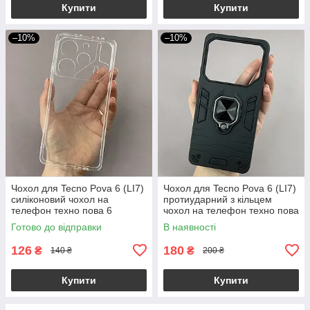
Купити
Купити
–10%
–10%
Чохол для Tecno Pova 6 (LI7)
Чохол для Tecno Pova 6 (LI7)
силіконовий чохол на
протиударний з кільцем
телефон техно пова 6
чохол на телефон техно пова
прозорий nsp
6 чорний q4l
Готово до відправки
В наявності
126
180
₴
₴
140 ₴
200 ₴
Купити
Купити