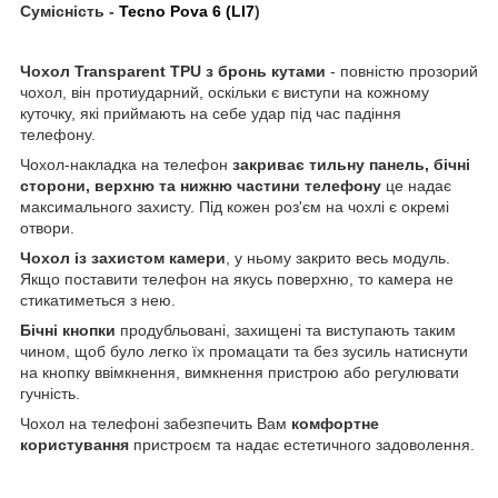
Сумісність -
Tecno Pova 6 (LI7
)
Чохол
Transparent
TPU
з бронь кутами
- повністю прозорий
чохол, він протиударний, оскільки є виступи на кожному
куточку, які приймають на себе удар під час падіння
телефону.
Чохол-накладка на телефон
закриває тильну панель, бічні
сторони, верхню та нижню частини телефону
це надає
максимального захисту. Під кожен роз'єм на чохлі є окремі
отвори.
Чохол із захистом камери
, у ньому закрито весь модуль.
Якщо поставити телефон на якусь поверхню, то камера не
стикатиметься з нею.
Бічні кнопки
продубльовані, захищені та виступають таким
чином, щоб було легко їх промацати та без зусиль натиснути
на кнопку ввімкнення, вимкнення пристрою або регулювати
гучність.
Чохол на телефоні забезпечить Вам
комфортне
користування
пристроєм та надає естетичного задоволення.