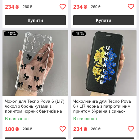
234
234
₴
₴
260 ₴
260 ₴
Купити
Купити
–10%
–10%
Чохол для Tecno Pova 6 (LI7)
Чохол-книга для Tecno Pova
чохол з бронь кутами з
6 / LI7 чорна з патріотичним
принтом чорних бантиків на
принтом Україна з синьо-
техно пова 6 прозорий q03v
жовтими квіточками q09p
В наявності
В наявності
180
234
₴
₴
200 ₴
260 ₴