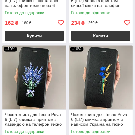
6 (LI7) книжка з підставкою
6 (LI7) чорна з принтом
на телефон техно пова 6
синьої квітки на телефон
чорна stn
техно пова 6 q06r
Готово до відправки
Готово до відправки
162
234
₴
₴
180 ₴
260 ₴
Купити
Купити
–10%
–10%
Чохол-книга для Tecno Pova
Чохол-книга для Tecno Pova
6 (LI7) книжка з принтом з
6 (LI7) книжка з принтом з
лавандою на телефон техно
написом Україна на техно
пова 6 чорна q07w
пова 6 чорна q04j
Готово до відправки
Готово до відправки