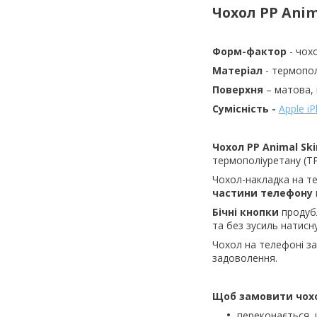
Чохол PP Anim
Форм-фактор
- чох
Матеріал
- термопо
Поверхня
– матова,
Сумісність -
Apple i
Чохол PP Animal Ski
термополіуретану (TP
Чохол-накладка на 
частини телефону
Бічні кнопки
продубл
та без зусиль натисн
Чохол на телефоні з
задоволення.
Щоб замовити чох
переконається, 