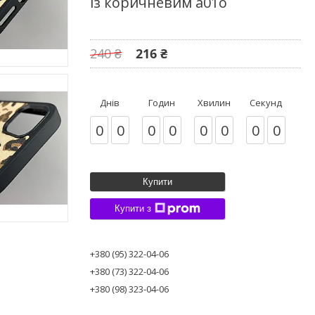
із коричневим a01o
240 ₴
216 ₴
Днів
Годин
Хвилин
Секунд
0
0
0
0
0
0
0
0
Купити
Купити з
+380 (95) 322-04-06
+380 (73) 322-04-06
+380 (98) 323-04-06