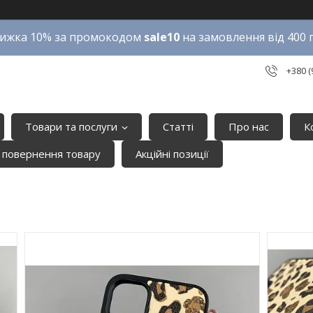
ижка 10% за промокодом
sale10
на замовлення від 400 
+380 (
Товари та послуги
Статті
Про нас
К
 повернення товару
Акційні позиції