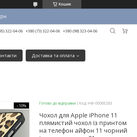
Кошик
грн
95) 322-04-06
+380 (73) 322-04-06
+380 (98) 323-04-06
онтакти
Доставка та оплата
Готово до відправки
Код:
НФ-00065283
–10%
Чохол для Apple iPhone 11
плямистий чохол із принтом
на телефон айфон 11 чорний