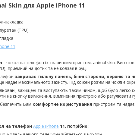
al Skin для Apple iPhone 11
ол-накладка
ліуретан (TPU)
 гладка
Phone 11
n -
чохол на телефон із тваринним принтом, animal skin. Виготовл
U), приємний на дотик та не ковзає в руці.
телефон
закриває тильну панель, бічні сторони, верхню та 
це надає максимального захисту. Під кожен роз'єм на чохлі є окр
ьовані, захищені та виступають таким чином, щоб було легко ї
ути на кнопку ввімкнення, вимкнення пристрою або регулювати гу
абезпечить Вам
комфортне користування
пристроєм та надає
ол на телефон
Apple iPhone
11, потрібно:
що модель вашого телефону збігається з чохлом.