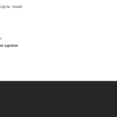
одель. Інший
я
ня однією