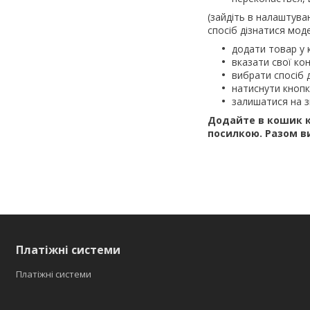
(зайдіть в налаштува
спосіб дізнатися моде
додати товар у 
вказати свої кон
вибрати спосіб 
натиснути кноп
залишатися на з
Додайте в кошик к
посилкою.
Разом в
Платіжні системи
Платіжні системи