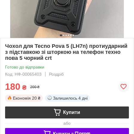
Чохол для Tecno Pova 5 (LH7n) протиударний
з підставкою зі шторкою на телефон техно
пова 5 чорний crt
Готово до відправки
Код: НФ-00065403
Роздріб
180
₴
200 ₴
Економія
20 ₴
Залишилось
4 дні
Купити
або
Купити з