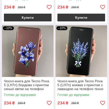
234
234
₴
₴
260 ₴
260 ₴
Купити
Купити
–10%
–10%
Чохол-книга для Tecno Pova
Чохол-книга для Tecno Pova
5 (LH7n) бордова з принтом
5 (LH7n) книжка з принтом з
синьої квітки на телефон
лавандою на телефон техно
техно пова 5 q06r
пова 5 чорна q07w
Готово до відправки
Готово до відправки
234
234
₴
₴
260 ₴
260 ₴