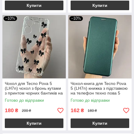
Купити
Купити
–10%
–10%
Чохол для Tecno Pova 5
Чохол-книга для Tecno Pova
(LH7n) чохол з бронь кутами
5 (LH7n) книжка з підставкою
з принтом чорних бантиків на
на телефон техно пова 5
техно пова 5 прозорий q03v
темно-зелена stn
Готово до відправки
Готово до відправки
180
162
₴
₴
200 ₴
180 ₴
Купити
Купити