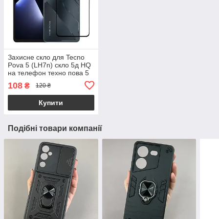
Захисне скло для Tecno
Pova 5 (LH7n) скло 5д HQ
на телефон техно пова 5
чорне hqg
108
₴
120 ₴
Купити
Подібні товари компанії