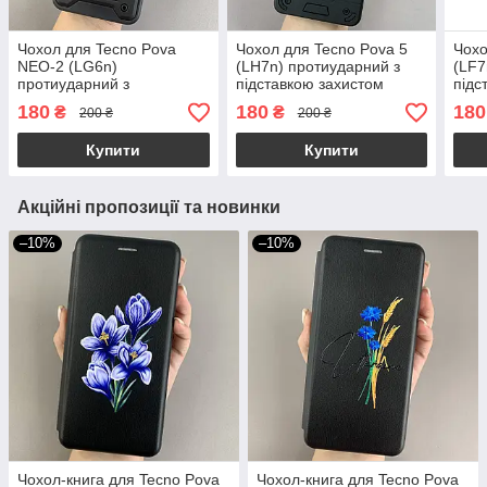
Чохол для Tecno Pova
Чохол для Tecno Pova 5
Чохо
NEO-2 (LG6n)
(LH7n) протиударний з
(LF7
протиударний з
підставкою захистом
підс
підставкою зі шторкою на
камери на телефон техно
теле
180
180
180
₴
₴
200 ₴
200 ₴
техно пова нео 2 чорний
пова 5 чорний q4l
чорн
crt
Купити
Купити
Акційні пропозиції та новинки
–10%
–10%
Чохол-книга для Tecno Pova
Чохол-книга для Tecno Pova