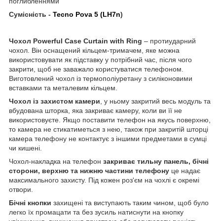
поглибленнями
Сумісність -
Tecno Pova 5 (LH7n
)
Чохол Powerful Case Curtain with Ring
– протиударний
чохол. Він оснащений кільцем-тримачем, яке можна
використовувати як підставку у потрібний час, після чого
закрити, щоб не заважало користуватися телефоном.
Виготовлений чохол із термополіуретану з силіконовими
вставками та металевим кільцем.
Чохол із захистом камери
, у ньому закритий весь модуль та
вбудована шторка, яка закриває камеру, коли ви її не
використовуєте. Якщо поставити телефон на якусь поверхню,
то камера не стикатиметься з нею, також при закритій шторці
камера телефону не контактує з іншими предметами в сумці
чи кишені.
Чохол-накладка на телефон
закриває тильну панель, бічні
сторони, верхню та нижню частини телефону
це надає
максимального захисту. Під кожен роз'єм на чохлі є окремі
отвори.
Бічні кнопки
захищені та виступають таким чином, щоб було
легко їх промацати та без зусиль натиснути на кнопку