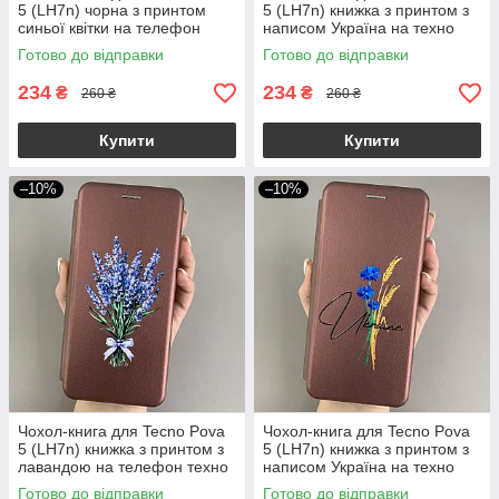
5 (LH7n) чорна з принтом
5 (LH7n) книжка з принтом з
синьої квітки на телефон
написом Україна на техно
техно пова 5 q06r
пова 5 чорна q04j
Готово до відправки
Готово до відправки
234
234
₴
₴
260 ₴
260 ₴
Купити
Купити
–10%
–10%
Чохол-книга для Tecno Pova
Чохол-книга для Tecno Pova
5 (LH7n) книжка з принтом з
5 (LH7n) книжка з принтом з
лавандою на телефон техно
написом Україна на техно
пова 5 бордова q07w
пова 5 бордова q04j
Готово до відправки
Готово до відправки