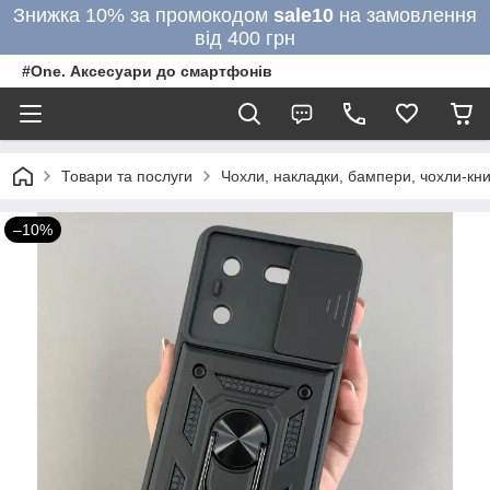
Знижка 10% за промокодом
sale10
на замовлення
від 400 грн
#One. Аксесуари до смартфонів
Товари та послуги
Чохли, накладки, бампери, чохли-кни
–10%