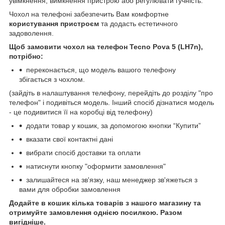
увімкнення, вимкнення пристрою або регулювати гучність.
Чохол на телефоні забезпечить Вам комфортне
користування пристроєм
та додасть естетичного
задоволення.
Щоб замовити чохол на телефон Tecno Pova 5 (LH7n),
потрібно:
переконається, що модель вашого телефону
збігається з чохлом.
(зайдіть в налаштування телефону, перейдіть до розділу "про
телефон" і подивіться модель. Інший спосіб дізнатися модель
- це подивитися її на коробці від телефону)
додати товар у кошик, за допомогою кнопки “Купити”
вказати свої контактні дані
вибрати спосіб доставки та оплати
натиснути кнопку "оформити замовлення"
залишайтеся на зв'язку, наш менеджер зв'яжеться з
вами для обробки замовлення
Додайте в кошик кілька товарів з нашого магазину та
отримуйте замовлення однією посилкою.
Разом
вигідніше.